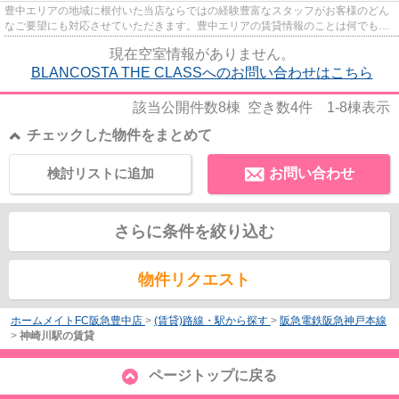
豊中エリアの地域に根付いた当店ならではの経験豊富なスタッフがお客様のどん
なご要望にも対応させていただきます。豊中エリアの賃貸情報のことは何でもお
気軽にご相談ください。一生...
現在空室情報がありません。
BLANCOSTA THE CLASSへのお問い合わせはこちら
該当公開件数
8
棟 空き数
4
件
1-8
棟表示
チェックした物件をまとめて
検討リストに追加
お問い合わせ
さらに条件を絞り込む
物件リクエスト
ホームメイトFC阪急豊中店
>
(賃貸)路線・駅から探す
>
阪急電鉄阪急神戸本線
>
神崎川駅の賃貸
ページトップに戻る