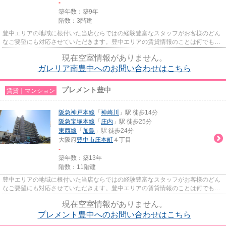
-
築年数：築9年
階数：3階建
豊中エリアの地域に根付いた当店ならではの経験豊富なスタッフがお客様のどん
なご要望にも対応させていただきます。豊中エリアの賃貸情報のことは何でもお
気軽にご相談ください。一生...
現在空室情報がありません。
ガレリア南豊中へのお問い合わせはこちら
プレメント豊中
賃貸｜マンション
阪急神戸本線
「
神崎川
」駅 徒歩14分
阪急宝塚本線
「
庄内
」駅 徒歩25分
東西線
「
加島
」駅 徒歩24分
大阪府
豊中市
庄本町
４丁目
-
築年数：築13年
階数：11階建
豊中エリアの地域に根付いた当店ならではの経験豊富なスタッフがお客様のどん
なご要望にも対応させていただきます。豊中エリアの賃貸情報のことは何でもお
気軽にご相談ください。一生...
現在空室情報がありません。
プレメント豊中へのお問い合わせはこちら