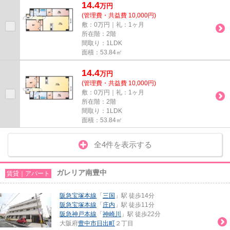
14.4
万
円
(管理費・共益費 10,000円)
敷：0万円｜礼：1ヶ月
所在階：2階
間取り：1LDK
面積：53.84㎡
14.4
万
円
(管理費・共益費 10,000円)
敷：0万円｜礼：1ヶ月
所在階：2階
間取り：1LDK
面積：53.84㎡
全4件を表示する
ガレリア南豊中
賃貸｜アパート
阪急宝塚本線
「
三国
」駅 徒歩14分
阪急宝塚本線
「
庄内
」駅 徒歩11分
阪急神戸本線
「
神崎川
」駅 徒歩22分
大阪府
豊中市
日出町
２丁目