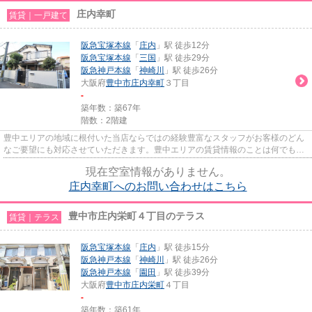
庄内幸町
賃貸｜一戸建て
阪急宝塚本線
「
庄内
」駅 徒歩12分
阪急宝塚本線
「
三国
」駅 徒歩29分
阪急神戸本線
「
神崎川
」駅 徒歩26分
大阪府
豊中市
庄内幸町
３丁目
-
築年数：築67年
階数：2階建
豊中エリアの地域に根付いた当店ならではの経験豊富なスタッフがお客様のどん
なご要望にも対応させていただきます。豊中エリアの賃貸情報のことは何でもお
気軽にご相談ください。一生...
現在空室情報がありません。
庄内幸町へのお問い合わせはこちら
豊中市庄内栄町４丁目のテラス
賃貸｜テラス
阪急宝塚本線
「
庄内
」駅 徒歩15分
阪急神戸本線
「
神崎川
」駅 徒歩26分
阪急神戸本線
「
園田
」駅 徒歩39分
大阪府
豊中市
庄内栄町
４丁目
-
築年数：築61年