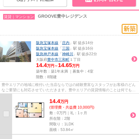
GROOVE豊中レジデンス
賃貸｜マンション
阪急宝塚本線
「
庄内
」駅 徒歩14分
阪急宝塚本線
「
三国
」駅 徒歩16分
阪急神戸本線
「
神崎川
」駅 徒歩22分
大阪府
豊中市
三和町
１丁目
14.4
14.65
万円～
万円
築年数：築1年未満 ｜募集中：
4室
階数：8階建
豊中エリアの地域に根付いた当店ならではの経験豊富なスタッフがお客様のどん
なご要望にも対応させていただきます。豊中エリアの賃貸情報のことは何でもお
気軽にご相談ください。一生...
14.4
万
円
(管理費・共益費 10,000円)
敷：0万円｜礼：1ヶ月
所在階：2階
間取り：1LDK
面積：53.84㎡