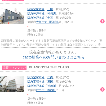
阪急宝塚本線
「
三国
」駅 徒歩5分
阪急神戸本線
「
神崎川
」駅 徒歩13分
阪急神戸本線
「
十三
」駅 徒歩22分
大阪府
大阪市淀川区
新高
３丁目2-35
-
築年数：築3年
階数：2階建
新築物件の募集がスタートです！阪急宝塚線三国駅まで徒歩5分のアクセス！事
務所使用としてもご契約が可能な物件です！お部屋は白を基調としており、清潔
感のある雰囲気です！充実した...
現在空室情報がありません。
cacto新高へのお問い合わせはこちら
BLANCOSTA THE CLASS
賃貸｜マンション
阪急宝塚本線
「
庄内
」駅 徒歩5分
阪急宝塚本線
「
三国
」駅 徒歩24分
阪急神戸本線
「
神崎川
」駅 徒歩27分
大阪府
豊中市
庄内西町
３丁目
-
築年数：築2年
階数：5階建