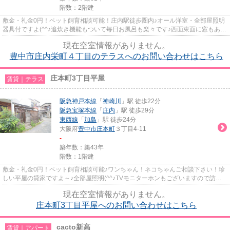
階数：2階建
敷金・礼金0円！ペット飼育相談可能！庄内駅徒歩圏内♪オール洋室・全部屋照明
器具付ですよ(^^♪追炊き機能もついて毎日お風呂も楽々です♪西面東面に窓もあり
ますので日当たりもいいです...
現在空室情報がありません。
豊中市庄内栄町４丁目のテラスへのお問い合わせはこちら
庄本町3丁目平屋
賃貸｜テラス
阪急神戸本線
「
神崎川
」駅 徒歩22分
阪急宝塚本線
「
庄内
」駅 徒歩29分
東西線
「
加島
」駅 徒歩24分
大阪府
豊中市
庄本町
３丁目4-11
-
築年数：築43年
階数：1階建
敷金・礼金0円！ペット飼育相談可能♪ワンちゃん！ネコちゃんご相談下さい！珍
しい平屋の貸家ですよ～♪全部屋照明(^^♪TVモニターホンもございますので訪問
者のお顔も見れて安心ですね(^...
現在空室情報がありません。
庄本町3丁目平屋へのお問い合わせはこちら
cacto新高
賃貸｜アパート