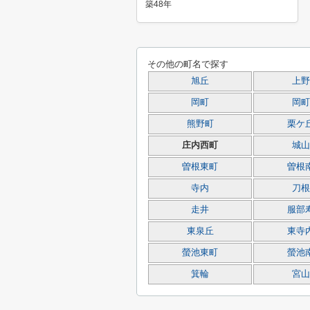
築48年
その他の町名で探す
旭丘
上野
岡町
岡町
熊野町
栗ケ
庄内西町
城山
曽根東町
曽根
寺内
刀根
走井
服部
東泉丘
東寺
螢池東町
螢池
箕輪
宮山