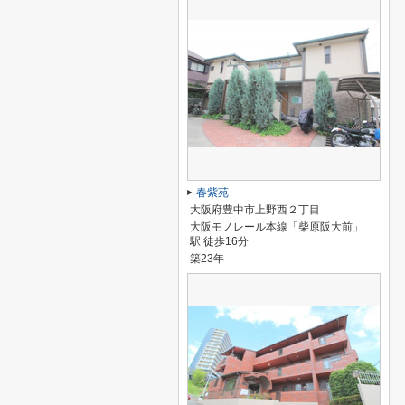
春紫苑
大阪府豊中市上野西２丁目
大阪モノレール本線「柴原阪大前」
駅 徒歩16分
築23年