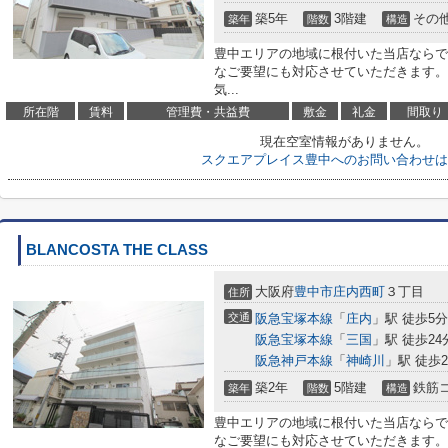
築5年
3階建
その
築年
階数
構造
豊中エリアの地域に根付いた当店ならで
なご要望にも対応させていただきます。
気...
所在階
賃料
管理費・共益費
敷金
礼金
間取り
現在空室情報がありません。
スクエアプレイス豊中へのお問い合わせは
BLANCOSTA THE CLASS
大阪府
豊中市
庄内西町
３丁目
住所
交通
阪急宝塚本線
「
庄内
」駅 徒歩5分
阪急宝塚本線
「
三国
」駅 徒歩24
阪急神戸本線
「
神崎川
」駅 徒歩2
築2年
5階建
鉄筋
築年
階数
構造
豊中エリアの地域に根付いた当店ならで
なご要望にも対応させていただきます。