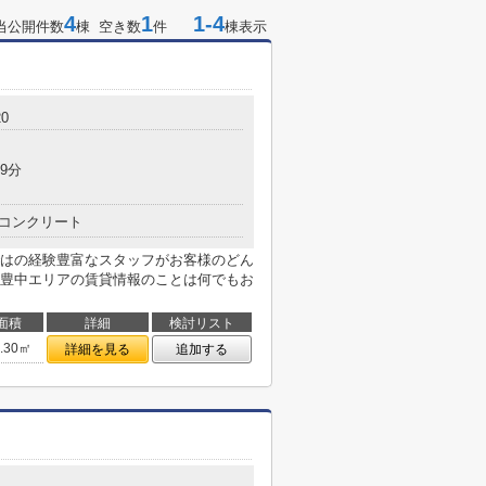
4
1
1-4
当公開件数
棟 空き数
件
棟表示
0
9分
コンクリート
はの経験豊富なスタッフがお客様のどん
豊中エリアの賃貸情報のことは何でもお
面積
詳細
検討リスト
3.30㎡
詳細を見る
追加する