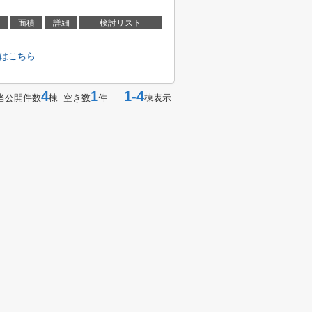
面積
詳細
検討リスト
わせはこちら
4
1
1-4
当公開件数
棟 空き数
件
棟表示