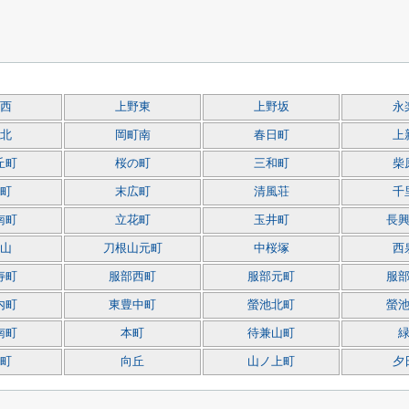
西
上野東
上野坂
永
北
岡町南
春日町
上
丘町
桜の町
三和町
柴
町
末広町
清風荘
千
南町
立花町
玉井町
長
山
刀根山元町
中桜塚
西
寿町
服部西町
服部元町
服
内町
東豊中町
螢池北町
螢
南町
本町
待兼山町
町
向丘
山ノ上町
夕