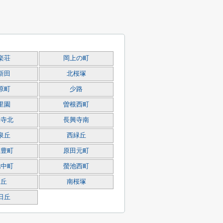
楽荘
岡上の町
新田
北桜塚
原町
少路
里園
曽根西町
興寺北
長興寺南
泉丘
西緑丘
部豊町
原田元町
池中町
螢池西町
緑丘
南桜塚
日丘