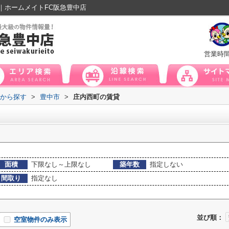
｜ホームメイトFC阪急豊中店
営業時
域から探す
>
豊中市
>
庄内西町の賃貸
面積
下限なし～上限なし
築年数
指定しない
間取り
指定なし
並び順：
空室物件のみ表示