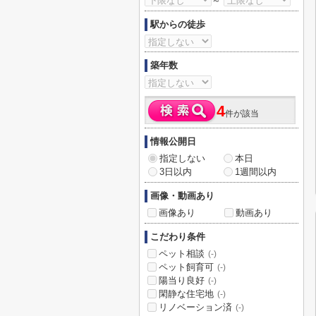
～
駅からの徒歩
築年数
4
件が該当
情報公開日
指定しない
本日
3日以内
1週間以内
画像・動画あり
画像あり
動画あり
こだわり条件
ペット相談
(-)
ペット飼育可
(-)
陽当り良好
(-)
閑静な住宅地
(-)
リノベーション済
(-)