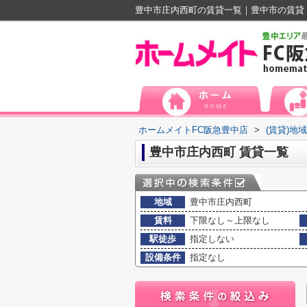
豊中市庄内西町の賃貸一覧｜豊中市の賃貸
ホームメイトFC阪急豊中店
>
(賃貸)地
豊中市庄内西町 賃貸一覧
地域
豊中市庄内西町
賃料
下限なし～上限なし
駅徒歩
指定しない
設備条件
指定なし