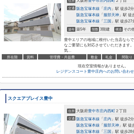
大阪府
豊中市
庄内西町
２丁目
住所
交通
阪急宝塚本線
「
庄内
」駅 徒歩2分
阪急宝塚本線
「
服部天神
」駅 徒
阪急宝塚本線
「
三国
」駅 徒歩27
築5年
3階建
その
築年
階数
構造
豊中エリアの地域に根付いた当店ならで
なご要望にも対応させていただきます。
気...
所在階
賃料
管理費・共益費
敷金
礼金
間取り
現在空室情報がありません。
レジデンスコート豊中庄内へのお問い合わせ
スクエアプレイス豊中
大阪府
豊中市
庄内西町
２丁目
住所
交通
阪急宝塚本線
「
庄内
」駅 徒歩2分
阪急宝塚本線
「
服部天神
」駅 徒
阪急宝塚本線
「
三国
」駅 徒歩28