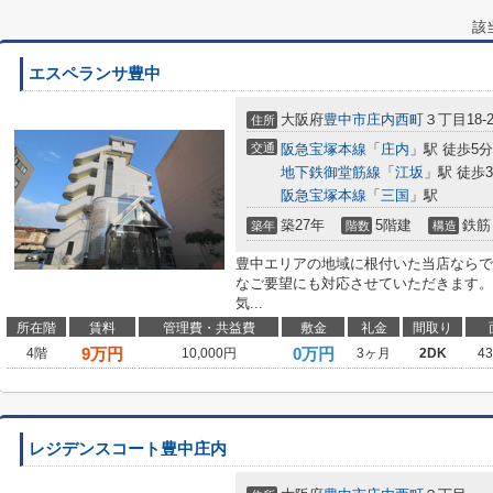
該
エスペランサ豊中
大阪府
豊中市
庄内西町
３丁目18-2
住所
交通
阪急宝塚本線
「
庄内
」駅 徒歩5分
地下鉄御堂筋線
「
江坂
」駅 徒歩3
阪急宝塚本線
「
三国
」駅
築27年
5階建
鉄筋
築年
階数
構造
豊中エリアの地域に根付いた当店ならで
なご要望にも対応させていただきます。
気...
所在階
賃料
管理費・共益費
敷金
礼金
間取り
9
万円
0万円
4階
10,000円
3ヶ月
2DK
4
レジデンスコート豊中庄内