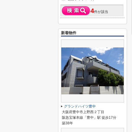
4
件が該当
新着物件
グランドハイツ豊中
大阪府豊中市上野西２丁目
阪急宝塚本線「豊中」駅 徒歩17分
築38年