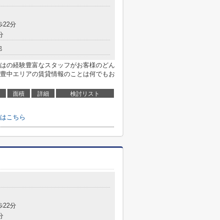
歩22分
分
他
はの経験豊富なスタッフがお客様のどん
豊中エリアの賃貸情報のことは何でもお
面積
詳細
検討リスト
はこちら
歩22分
分