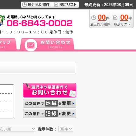
最終更新：2026年08月09日
00
00
件
件
最近見た物件
検討リスト
間：１０：００～１９：００
定休日：無休
表示件数：