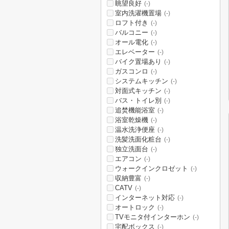
眺望良好
(-)
室内洗濯機置場
(-)
ロフト付き
(-)
バルコニー
(-)
オール電化
(-)
エレベーター
(-)
バイク置場あり
(-)
ガスコンロ
(-)
システムキッチン
(-)
対面式キッチン
(-)
バス・トイレ別
(-)
追焚機能浴室
(-)
浴室乾燥機
(-)
温水洗浄便座
(-)
洗髪洗面化粧台
(-)
独立洗面台
(-)
エアコン
(-)
ウォークインクロゼット
(-)
収納豊富
(-)
CATV
(-)
インターネット対応
(-)
オートロック
(-)
TVモニタ付インターホン
(-)
宅配ボックス
(-)