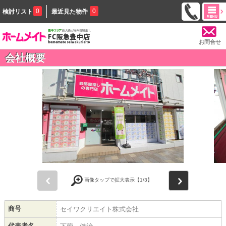
0
0
検討リスト
最近見た物件
お問合せ
会社概要
前
次
画像タップで拡大表示【
1
/3】
商号
セイワクリエイト株式会社
代表者名