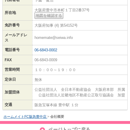
下薗 健治
大阪府豊中市本町１丁目2番37号
所在地
地図を確認する
免許番号
大阪府知事 (4) 第54152号
メールアドレ
homemate@seiwa.info
ス
電話番号
06-6843-0002
FAX
06-6843-0009
営業時間
１０：００～１９：００
定休日
無休
公益社団法人 全日本不動産協会 大阪府本部 所属
加盟団体
公益社団法人近畿地区不動産公正取引協議会 加盟
交通
阪急宝塚本線 豊中駅 １分
ホームメイトFC阪急豊中店
>
会社概要
ページトップに戻る