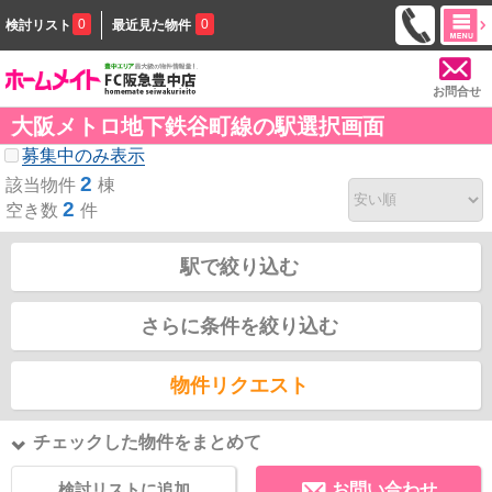
0
0
検討リスト
最近見た物件
お問合せ
大阪メトロ地下鉄谷町線の駅選択画面
募集中のみ表示
2
該当物件
棟
2
空き数
件
駅で絞り込む
さらに条件を絞り込む
物件リクエスト
チェックした物件をまとめて
検討リストに追加
お問い合わせ