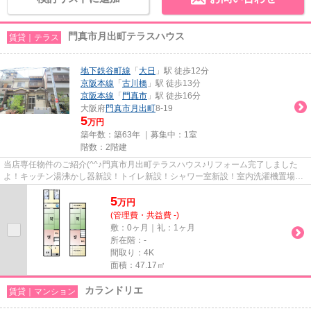
門真市月出町テラスハウス
賃貸｜テラス
地下鉄谷町線
「
大日
」駅 徒歩12分
京阪本線
「
古川橋
」駅 徒歩13分
京阪本線
「
門真市
」駅 徒歩16分
大阪府
門真市
月出町
8-19
5
万円
築年数：築63年 ｜募集中：
1室
階数：2階建
当店専任物件のご紹介(^^♪門真市月出町テラスハウス♪リフォーム完了しました
よ！キッチン湯沸かし器新設！トイレ新設！シャワー室新設！室内洗濯機置場新
設！ペットも相談可能です♪是...
5
万
円
(管理費・共益費 -)
敷：0ヶ月｜礼：1ヶ月
所在階：-
間取り：4K
面積：47.17㎡
カランドリエ
賃貸｜マンション