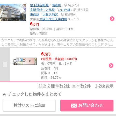
地下鉄谷町線
「
南森町
」駅 徒歩7分
京阪電鉄中之島線
「
なにわ橋
」駅 徒歩7分
東西線
「
大阪天満宮
」駅 徒歩8分
大阪府
大阪市北区
天神西町
３－１１
6
万円
築年数：築28年 ｜募集中：
1室
階数：7階建
豊中エリアの地域に根付いた当店ならではの経験豊富なスタッフがお客様のどん
なご要望にも対応させていただきます。豊中エリアの賃貸情報のことは何でもお
気軽にご相談ください。一生...
6
万
円
(管理費・共益費 9,000円)
敷：0万円｜礼：1ヶ月
所在階：4階
間取り：1K
面積：24.75㎡
該当公開件数
2
棟 空き数
2
件
1-2
棟表示
チェックした物件をまとめて
検討リストに追加
お問い合わせ