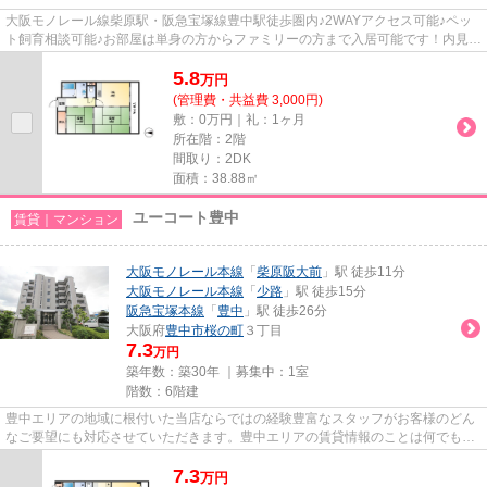
大阪モノレール線柴原駅・阪急宝塚線豊中駅徒歩圏内♪2WAYアクセス可能♪ペッ
ト飼育相談可能♪お部屋は単身の方からファミリーの方まで入居可能です！内見は
ホームメイトFC阪急豊中店にお...
5.8
万
円
(管理費・共益費 3,000円)
敷：0万円｜礼：1ヶ月
所在階：2階
間取り：2DK
面積：38.88㎡
ユーコート豊中
賃貸｜マンション
大阪モノレール本線
「
柴原阪大前
」駅 徒歩11分
大阪モノレール本線
「
少路
」駅 徒歩15分
阪急宝塚本線
「
豊中
」駅 徒歩26分
大阪府
豊中市
桜の町
３丁目
7.3
万円
築年数：築30年 ｜募集中：
1室
階数：6階建
豊中エリアの地域に根付いた当店ならではの経験豊富なスタッフがお客様のどん
なご要望にも対応させていただきます。豊中エリアの賃貸情報のことは何でもお
気軽にご相談ください。一生...
7.3
万
円