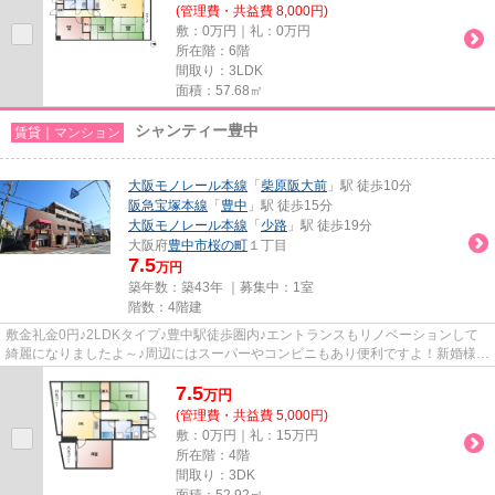
(管理費・共益費 8,000円)
敷：0万円｜礼：0万円
所在階：6階
間取り：3LDK
面積：57.68㎡
シャンティー豊中
賃貸｜マンション
大阪モノレール本線
「
柴原阪大前
」駅 徒歩10分
阪急宝塚本線
「
豊中
」駅 徒歩15分
大阪モノレール本線
「
少路
」駅 徒歩19分
大阪府
豊中市
桜の町
１丁目
7.5
万円
築年数：築43年 ｜募集中：
1室
階数：4階建
敷金礼金0円♪2LDKタイプ♪豊中駅徒歩圏内♪エントランスもリノベーションして
綺麗になりましたよ～♪周辺にはスーパーやコンビニもあり便利ですよ！新婚様に
おススメのお部屋ですよ～(^_-)-☆
7.5
万
円
(管理費・共益費 5,000円)
敷：0万円｜礼：15万円
所在階：4階
間取り：3DK
面積：52.92㎡