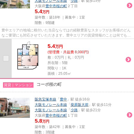
大阪モノレール本線
「
少路
」駅 徒歩15分
大阪府
豊中市
桜の町
２丁目
5.4
万円
築年数：築18年 ｜募集中：
1室
階数：9階建
豊中エリアの地域に根付いた当店ならではの経験豊富なスタッフがお客様のどん
なご要望にも対応させていただきます。豊中エリアの賃貸情報のことは何でもお
気軽にご相談ください。一生...
5.4
万
円
(管理費・共益費 8,000円)
敷：0万円｜礼：0万円
所在階：5階
間取り：1K
面積：25.05㎡
コーポ桜の町
賃貸｜マンション
阪急宝塚本線
「
豊中
」駅 徒歩16分
大阪モノレール本線
「
柴原阪大前
」駅 徒歩11分
大阪モノレール本線
「
少路
」駅 徒歩21分
大阪府
豊中市
桜の町
１丁目
5.8
万円
築年数：築42年 ｜募集中：
1室
階数：3階建