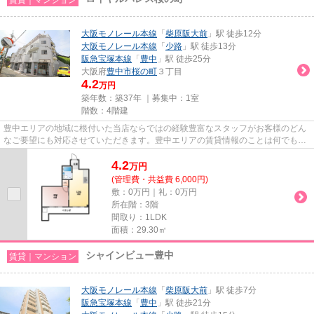
大阪モノレール本線
「
柴原阪大前
」駅 徒歩12分
大阪モノレール本線
「
少路
」駅 徒歩13分
阪急宝塚本線
「
豊中
」駅 徒歩25分
大阪府
豊中市
桜の町
３丁目
4.2
万円
築年数：築37年 ｜募集中：
1室
階数：4階建
豊中エリアの地域に根付いた当店ならではの経験豊富なスタッフがお客様のどん
なご要望にも対応させていただきます。豊中エリアの賃貸情報のことは何でもお
気軽にご相談ください。一生...
4.2
万
円
(管理費・共益費 6,000円)
敷：0万円｜礼：0万円
所在階：3階
間取り：1LDK
面積：29.30㎡
シャインビュー豊中
賃貸｜マンション
大阪モノレール本線
「
柴原阪大前
」駅 徒歩7分
阪急宝塚本線
「
豊中
」駅 徒歩21分