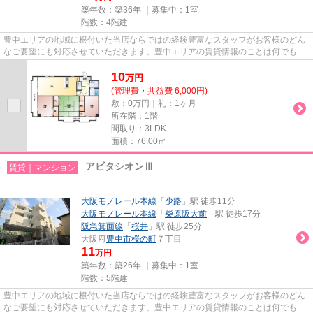
築年数：築36年 ｜募集中：
1室
階数：4階建
豊中エリアの地域に根付いた当店ならではの経験豊富なスタッフがお客様のどん
なご要望にも対応させていただきます。豊中エリアの賃貸情報のことは何でもお
気軽にご相談ください。一生...
10
万
円
(管理費・共益費 6,000円)
敷：0万円｜礼：1ヶ月
所在階：1階
間取り：3LDK
面積：76.00㎡
アビタシオンⅢ
賃貸｜マンション
大阪モノレール本線
「
少路
」駅 徒歩11分
大阪モノレール本線
「
柴原阪大前
」駅 徒歩17分
阪急箕面線
「
桜井
」駅 徒歩25分
大阪府
豊中市
桜の町
７丁目
11
万円
築年数：築26年 ｜募集中：
1室
階数：5階建
豊中エリアの地域に根付いた当店ならではの経験豊富なスタッフがお客様のどん
なご要望にも対応させていただきます。豊中エリアの賃貸情報のことは何でもお