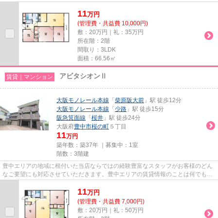
気軽にご相談ください。一生...
11
万
円
(管理費・共益費 10,000円)
敷：20万円｜礼：35万円
所在階：2階
間取り：3LDK
面積：66.56㎡
アビタシオンⅡ
賃貸｜マンション
大阪モノレール本線
「
柴原阪大前
」駅 徒歩12分
大阪モノレール本線
「
少路
」駅 徒歩15分
阪急箕面線
「
桜井
」駅 徒歩24分
大阪府
豊中市
桜の町
５丁目
11
万円
築年数：築37年 ｜募集中：
1室
階数：3階建
豊中エリアの地域に根付いた当店ならではの経験豊富なスタッフがお客様のどん
なご要望にも対応させていただきます。豊中エリアの賃貸情報のことは何でもお
気軽にご相談ください。一生...
11
万
円
(管理費・共益費 7,000円)
敷：20万円｜礼：50万円