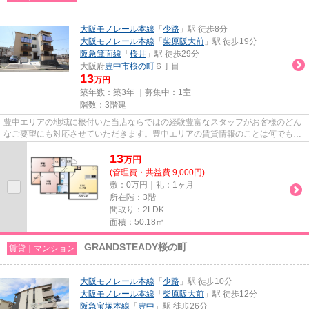
大阪モノレール本線
「
少路
」駅 徒歩8分
大阪モノレール本線
「
柴原阪大前
」駅 徒歩19分
阪急箕面線
「
桜井
」駅 徒歩29分
大阪府
豊中市
桜の町
６丁目
13
万円
築年数：築3年 ｜募集中：
1室
階数：3階建
豊中エリアの地域に根付いた当店ならではの経験豊富なスタッフがお客様のどん
なご要望にも対応させていただきます。豊中エリアの賃貸情報のことは何でもお
気軽にご相談ください。一生...
13
万
円
(管理費・共益費 9,000円)
敷：0万円｜礼：1ヶ月
所在階：3階
間取り：2LDK
面積：50.18㎡
GRANDSTEADY桜の町
賃貸｜マンション
大阪モノレール本線
「
少路
」駅 徒歩10分
大阪モノレール本線
「
柴原阪大前
」駅 徒歩12分
阪急宝塚本線
「
豊中
」駅 徒歩26分