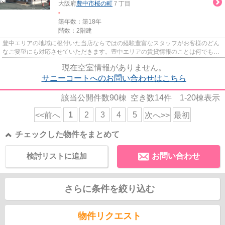
大阪府
豊中市
桜の町
７丁目
-
築年数：築18年
階数：2階建
豊中エリアの地域に根付いた当店ならではの経験豊富なスタッフがお客様のどん
なご要望にも対応させていただきます。豊中エリアの賃貸情報のことは何でもお
気軽にご相談ください。一生...
現在空室情報がありません。
サニーコートへのお問い合わせはこちら
該当公開件数
90
棟 空き数
14
件
1-20
棟表示
1
2
3
4
5
<<前へ
次へ>>
最初
チェックした物件をまとめて
検討リストに追加
お問い合わせ
さらに条件を絞り込む
物件リクエスト