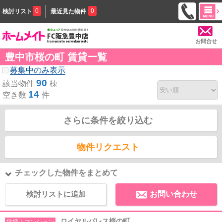
0
0
検討リスト
最近見た物件
お問合せ
豊中市桜の町 賃貸一覧
募集中のみ表示
90
該当物件
棟
14
空き数
件
さらに条件を絞り込む
物件リクエスト
チェックした物件をまとめて
検討リストに追加
お問い合わせ
ロイヤルパレス桜の町
賃貸｜マンション