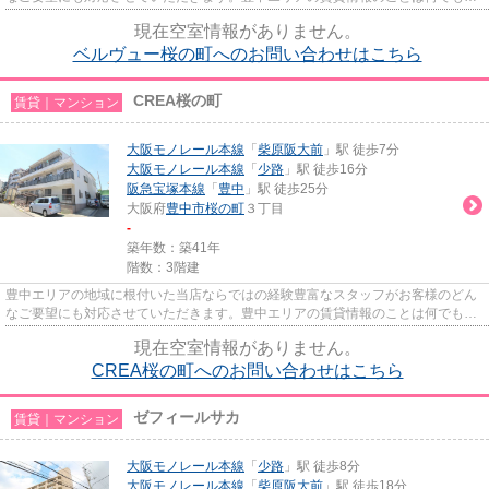
気軽にご相談ください。一生...
現在空室情報がありません。
ベルヴュー桜の町へのお問い合わせはこちら
CREA桜の町
賃貸｜マンション
大阪モノレール本線
「
柴原阪大前
」駅 徒歩7分
大阪モノレール本線
「
少路
」駅 徒歩16分
阪急宝塚本線
「
豊中
」駅 徒歩25分
大阪府
豊中市
桜の町
３丁目
-
築年数：築41年
階数：3階建
豊中エリアの地域に根付いた当店ならではの経験豊富なスタッフがお客様のどん
なご要望にも対応させていただきます。豊中エリアの賃貸情報のことは何でもお
気軽にご相談ください。一生...
現在空室情報がありません。
CREA桜の町へのお問い合わせはこちら
ゼフィールサカ
賃貸｜マンション
大阪モノレール本線
「
少路
」駅 徒歩8分
大阪モノレール本線
「
柴原阪大前
」駅 徒歩18分