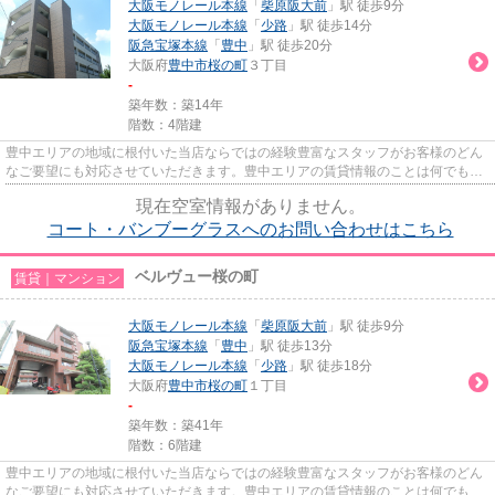
大阪モノレール本線
「
柴原阪大前
」駅 徒歩9分
大阪モノレール本線
「
少路
」駅 徒歩14分
阪急宝塚本線
「
豊中
」駅 徒歩20分
大阪府
豊中市
桜の町
３丁目
-
築年数：築14年
階数：4階建
豊中エリアの地域に根付いた当店ならではの経験豊富なスタッフがお客様のどん
なご要望にも対応させていただきます。豊中エリアの賃貸情報のことは何でもお
気軽にご相談ください。一生...
現在空室情報がありません。
コート・バンブーグラスへのお問い合わせはこちら
ベルヴュー桜の町
賃貸｜マンション
大阪モノレール本線
「
柴原阪大前
」駅 徒歩9分
阪急宝塚本線
「
豊中
」駅 徒歩13分
大阪モノレール本線
「
少路
」駅 徒歩18分
大阪府
豊中市
桜の町
１丁目
-
築年数：築41年
階数：6階建
豊中エリアの地域に根付いた当店ならではの経験豊富なスタッフがお客様のどん
なご要望にも対応させていただきます。豊中エリアの賃貸情報のことは何でもお