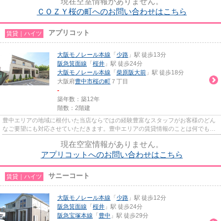
現在空室情報がありません。
ＣＯＺＹ桜の町へのお問い合わせはこちら
アプリコット
賃貸｜ハイツ
大阪モノレール本線
「
少路
」駅 徒歩13分
阪急箕面線
「
桜井
」駅 徒歩24分
大阪モノレール本線
「
柴原阪大前
」駅 徒歩18分
大阪府
豊中市
桜の町
７丁目
-
築年数：築12年
階数：2階建
豊中エリアの地域に根付いた当店ならではの経験豊富なスタッフがお客様のどん
なご要望にも対応させていただきます。豊中エリアの賃貸情報のことは何でもお
気軽にご相談ください。一生...
現在空室情報がありません。
アプリコットへのお問い合わせはこちら
サニーコート
賃貸｜ハイツ
大阪モノレール本線
「
少路
」駅 徒歩12分
阪急箕面線
「
桜井
」駅 徒歩24分
阪急宝塚本線
「
豊中
」駅 徒歩29分