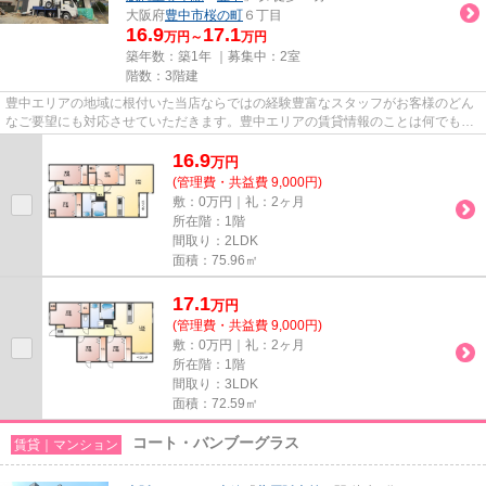
大阪府
豊中市
桜の町
６丁目
16.9
17.1
万円～
万円
築年数：築1年 ｜募集中：
2室
階数：3階建
豊中エリアの地域に根付いた当店ならではの経験豊富なスタッフがお客様のどん
なご要望にも対応させていただきます。豊中エリアの賃貸情報のことは何でもお
気軽にご相談ください。一生...
16.9
万
円
(管理費・共益費 9,000円)
敷：0万円｜礼：2ヶ月
所在階：1階
間取り：2LDK
面積：75.96㎡
17.1
万
円
(管理費・共益費 9,000円)
敷：0万円｜礼：2ヶ月
所在階：1階
間取り：3LDK
面積：72.59㎡
コート・バンブーグラス
賃貸｜マンション