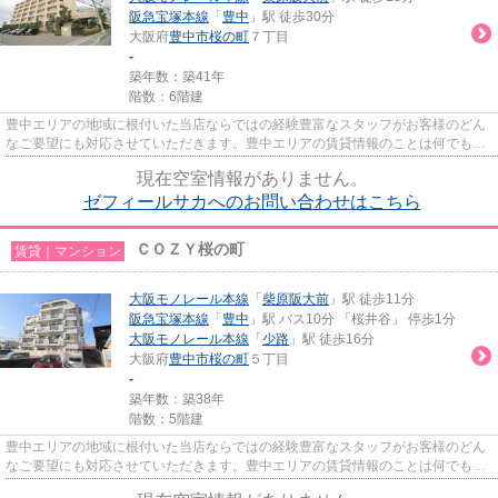
阪急宝塚本線
「
豊中
」駅 徒歩30分
大阪府
豊中市
桜の町
７丁目
-
築年数：築41年
階数：6階建
豊中エリアの地域に根付いた当店ならではの経験豊富なスタッフがお客様のどん
なご要望にも対応させていただきます。豊中エリアの賃貸情報のことは何でもお
気軽にご相談ください。一生...
現在空室情報がありません。
ゼフィールサカへのお問い合わせはこちら
ＣＯＺＹ桜の町
賃貸｜マンション
大阪モノレール本線
「
柴原阪大前
」駅 徒歩11分
阪急宝塚本線
「
豊中
」駅 バス10分 「桜井谷」 停歩1分
大阪モノレール本線
「
少路
」駅 徒歩16分
大阪府
豊中市
桜の町
５丁目
-
築年数：築38年
階数：5階建
豊中エリアの地域に根付いた当店ならではの経験豊富なスタッフがお客様のどん
なご要望にも対応させていただきます。豊中エリアの賃貸情報のことは何でもお
気軽にご相談ください。一生...