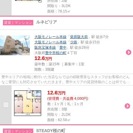
所在階：2階
間取り：3LDK
面積：78.15㎡
ルネピリア
賃貸｜マンション
大阪モノレール本線
「
柴原阪大前
」駅 徒歩7分
大阪モノレール本線
「
少路
」駅 徒歩15分
阪急宝塚本線
「
豊中
」駅 徒歩28分
大阪府
豊中市
桜の町
４丁目
12.6
万円
築年数：築15年 ｜募集中：
1室
階数：3階建
豊中エリアの地域に根付いた当店ならではの経験豊富なスタッフがお客様のどん
なご要望にも対応させていただきます。豊中エリアの賃貸情報のことは何でもお
気軽にご相談ください。一生...
12.6
万
円
(管理費・共益費 4,000円)
敷：1ヶ月｜礼：1ヶ月
所在階：3階
間取り：2LDK
面積：62.58㎡
STEADY桜の町
賃貸｜マンション