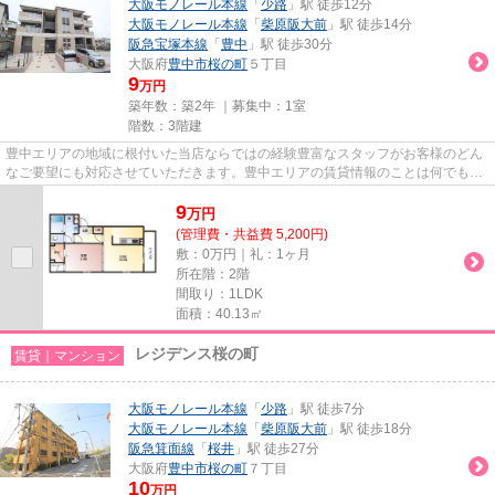
大阪モノレール本線
「
少路
」駅 徒歩12分
大阪モノレール本線
「
柴原阪大前
」駅 徒歩14分
阪急宝塚本線
「
豊中
」駅 徒歩30分
大阪府
豊中市
桜の町
５丁目
9
万円
築年数：築2年 ｜募集中：
1室
階数：3階建
豊中エリアの地域に根付いた当店ならではの経験豊富なスタッフがお客様のどん
なご要望にも対応させていただきます。豊中エリアの賃貸情報のことは何でもお
気軽にご相談ください。一生...
9
万
円
(管理費・共益費 5,200円)
敷：0万円｜礼：1ヶ月
所在階：2階
間取り：1LDK
面積：40.13㎡
レジデンス桜の町
賃貸｜マンション
大阪モノレール本線
「
少路
」駅 徒歩7分
大阪モノレール本線
「
柴原阪大前
」駅 徒歩18分
阪急箕面線
「
桜井
」駅 徒歩27分
大阪府
豊中市
桜の町
７丁目
10
万円