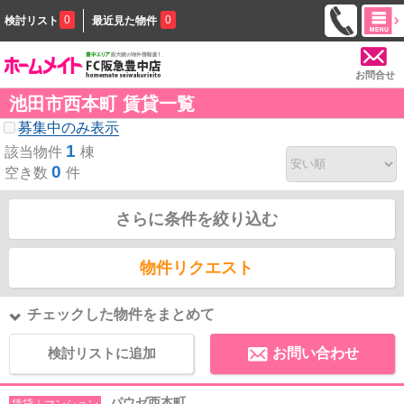
0
0
検討リスト
最近見た物件
お問合せ
池田市西本町 賃貸一覧
募集中のみ表示
1
該当物件
棟
0
空き数
件
さらに条件を絞り込む
物件リクエスト
チェックした物件をまとめて
検討リストに追加
お問い合わせ
パウゼ西本町
賃貸｜マンション