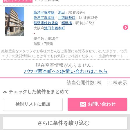
阪急宝塚本線
「
池田
」駅 徒歩9分
阪急宝塚本線
「
川西能勢口
」駅 徒歩13分
能勢電鉄妙見線
「
絹延橋
」駅 徒歩15分
大阪府
池田市
西本町
-
築年数：築10年
階数：7階建
経験豊富なスタッフがお客様のどんなご要望にも対応させていただきます。北摂
エリアの賃貸情報のことは何でもお気軽にご相談ください。一生懸命サポートい
たします。
現在空室情報がありません。
パウゼ西本町へのお問い合わせはこちら
該当公開件数
1
棟
1-1
棟表示
チェックした物件をまとめて
検討リストに追加
お問い合わせ
さらに条件を絞り込む