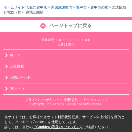
ホームメイトFC阪急豊中店
>
周辺施設案内
>
豊中市
>
豊中市の駅
>
北大阪急
行電鉄（株） 緑地公園駅
ページトップに戻る
営業時間:１０：００～１９：００
定休日:無休
ホーム
会社概要
お問い合わせ
PCサイト
プライバシーポリシー
利用規約
｜アクセスマップ
｜
Copyright(c) セイワクリエイト株式会社 All rights reserved.
当サイトでは、お客様の当サイト利用状況把握、サービス向上検討を目的と
して、クッキー（Cookie）を使用しています。
詳しくは、当社の
「Cookieの取扱いについて」
をご確認ください。