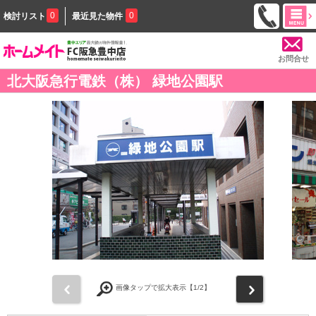
0
0
検討リスト
最近見た物件
お問合せ
北大阪急行電鉄（株） 緑地公園駅
前
次
画像タップで拡大表示【
1
/2】