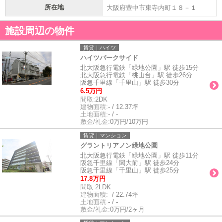
所在地
大阪府豊中市東寺内町１８－１
施設周辺の物件
賃貸｜ハイツ
ハイツパークサイド
北大阪急行電鉄「緑地公園」駅 徒歩15分
北大阪急行電鉄「桃山台」駅 徒歩26分
阪急千里線「千里山」駅 徒歩30分
6.5万円
間取:
2DK
建物面積:
- / 12.37坪
土地面積:
- / -
敷金/礼金:
0万円/10万円
賃貸｜マンション
グラントリアノン緑地公園
北大阪急行電鉄「緑地公園」駅 徒歩11分
阪急千里線「関大前」駅 徒歩24分
阪急千里線「千里山」駅 徒歩25分
17.8万円
間取:
2LDK
建物面積:
- / 22.74坪
土地面積:
- / -
敷金/礼金:
0万円/2ヶ月