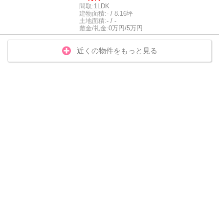
間取:
1LDK
建物面積:
- / 8.16坪
土地面積:
- / -
敷金/礼金:
0万円/5万円
近くの物件をもっと見る