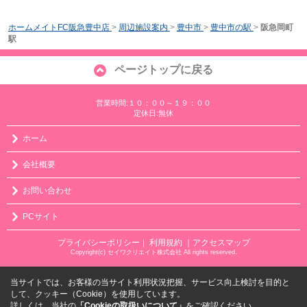
ホームメイトFC阪急豊中店
>
周辺施設案内
>
豊中市
>
豊中市の駅
>
阪急岡町
駅
ページトップに戻る
営業時間:１０：００～１９：００
定休日:無休
ホーム
会社概要
お問い合わせ
PCサイト
プライバシーポリシー
利用規約
｜アクセスマップ
｜
Copyright(c) セイワクリエイト株式会社 All rights reserved.
当サイトでは、お客様の当サイト利用状況把握、サービス向上検討を目的と
して、クッキー（Cookie）を使用しています。
詳しくは、当社の
「Cookieの取扱いについて」
をご確認ください。