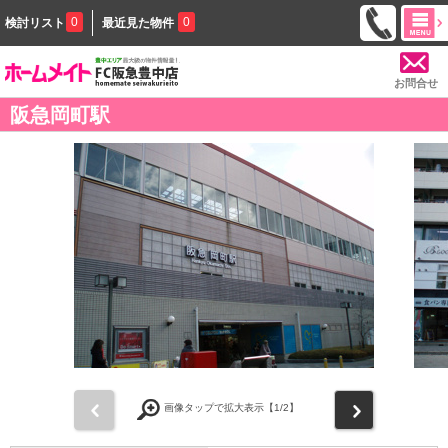
0
0
検討リスト
最近見た物件
お問合せ
阪急岡町駅
前
次
画像タップで拡大表示【
1
/2】