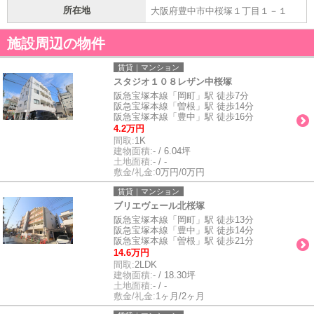
所在地
大阪府豊中市中桜塚１丁目１－１
施設周辺の物件
賃貸｜マンション
スタジオ１０８レザン中桜塚
阪急宝塚本線「岡町」駅 徒歩7分
阪急宝塚本線「曽根」駅 徒歩14分
阪急宝塚本線「豊中」駅 徒歩16分
4.2万円
間取:
1K
建物面積:
- / 6.04坪
土地面積:
- / -
敷金/礼金:
0万円/0万円
賃貸｜マンション
ブリエヴェール北桜塚
阪急宝塚本線「岡町」駅 徒歩13分
阪急宝塚本線「豊中」駅 徒歩14分
阪急宝塚本線「曽根」駅 徒歩21分
14.6万円
間取:
2LDK
建物面積:
- / 18.30坪
土地面積:
- / -
敷金/礼金:
1ヶ月/2ヶ月