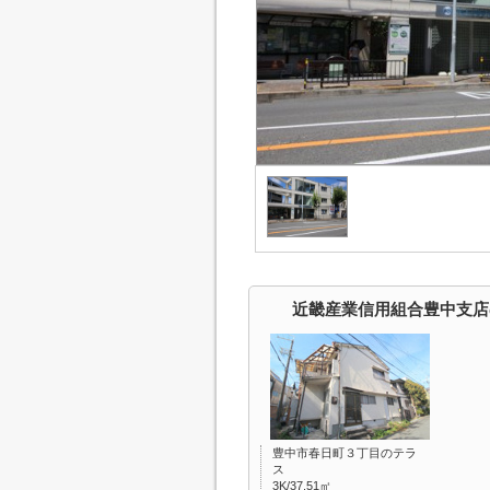
近畿産業信用組合豊中支店
豊中市春日町３丁目のテラ
ス
3K/37.51㎡