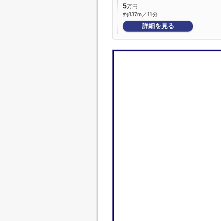
5
万円
約837m／11分
詳細を見る