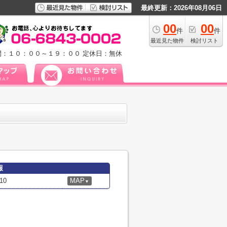
最終更新：2026年08月06日
00
00
件
件
最近見た物件
検討リスト
間：１０：００～１９：００
定休日：無休
報
10
MAP
▼