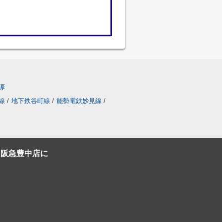
塚
線
/
地下鉄谷町線
/
能勢電鉄妙見線
/
C阪急豊中店に