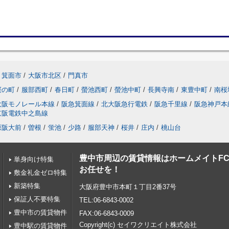
箕面市
/
大阪市北区
/
門真市
桜の町
/
服部西町
/
春日町
/
螢池西町
/
螢池中町
/
長興寺南
/
東豊中町
/
南桜
大阪モノレール本線
/
阪急箕面線
/
北大阪急行電鉄
/
阪急千里線
/
阪急神戸本
京阪電鉄中之島線
原阪大前
/
曽根
/
蛍池
/
少路
/
服部天神
/
桜井
/
庄内
/
桃山台
豊中市周辺の賃貸情報はホームメイトF
単身向け特集
お任せを！
敷金礼金ゼロ特集
新築特集
大阪府豊中市本町１丁目2番37号
保証人不要特集
TEL:06-6843-0002
豊中市の賃貸物件
FAX:06-6843-0009
Copyright(c) セイワクリエイト株式会社
豊中駅の賃貸物件