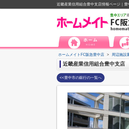
近畿産業信用組合豊中支店情報ページ｜豊
ホームメイトFC阪急豊中店
>
周辺施設
近畿産業信用組合豊中支店
<<豊中市の銀行の一覧へ