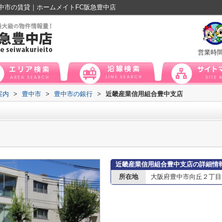
中市の賃貸｜ホームメイトFC阪急豊中店
営業時
案内
>
豊中市
>
豊中市の銀行
>
近畿産業信用組合豊中支店
近畿産業信用組合豊中支店の詳細情
所在地
大阪府豊中市向丘２丁目