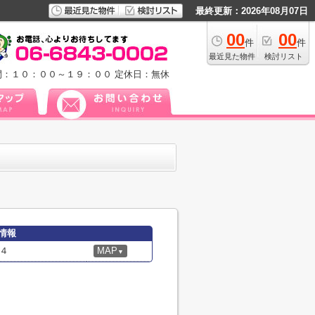
最終更新：2026年08月07日
00
00
件
件
最近見た物件
検討リスト
間：１０：００～１９：００
定休日：無休
情報
４
MAP
▼