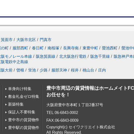
箕面市
/
大阪市北区
/
門真市
桜の町
/
服部西町
/
春日町
/
南桜塚
/
長興寺南
/
東豊中町
/
螢池西町
/
螢池中
大阪モノレール本線
/
阪急箕面線
/
北大阪急行電鉄
/
阪急千里線
/
阪急神戸本
京阪電鉄中之島線
原阪大前
/
曽根
/
蛍池
/
少路
/
服部天神
/
桜井
/
桃山台
/
庄内
豊中市周辺の賃貸情報はホームメイトF
単身向け特集
お任せを！
敷金礼金ゼロ特集
新築特集
大阪府豊中市本町１丁目2番37号
保証人不要特集
TEL:06-6843-0002
豊中市の賃貸物件
FAX:06-6843-0009
Copyright(c) セイワクリエイト株式会社
豊中駅の賃貸物件
All Rights Reserved.