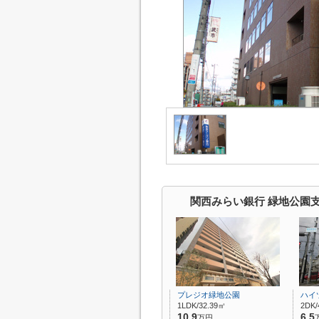
関西みらい銀行 緑地公園
プレジオ緑地公園
ハイ
1LDK/32.39㎡
2DK/
10.9
6.5
万円