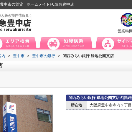
豊中市の賃貸｜ホームメイトFC阪急豊中店
営業時
案内
>
豊中市
>
豊中市の銀行
>
関西みらい銀行 緑地公園支店
店
関西みらい銀行 緑地公園支店の詳細
所在地
大阪府豊中市寺内２丁目