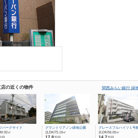
支店の近くの物件
関西みらい銀行 緑
ツパークサイド
グラントリアノン緑地公園
グレースフルハイツ１号
40.92㎡
2LDK/75.19㎡
2LDK/56.00㎡
17.8
14.7
万円
万円
万円