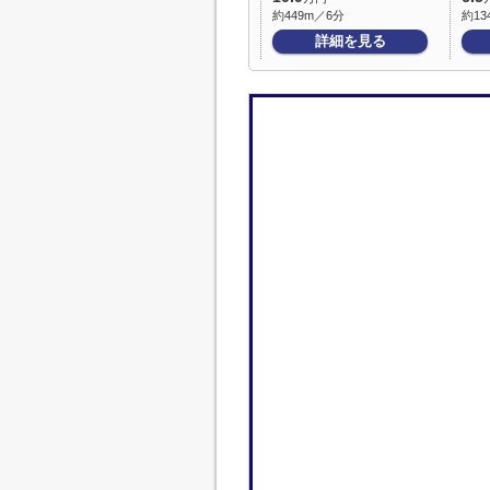
約449m／6分
約13
詳細を見る