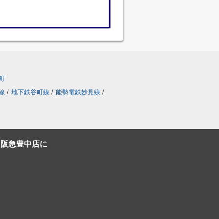
町
線
/
地下鉄谷町線
/
能勢電鉄妙見線
/
C阪急豊中店に