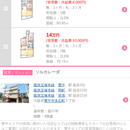
(管理費・共益費 8,000円)
敷：1ヶ月｜礼：2ヶ月
所在階：1階
間取り：1LDK
面積：60.95㎡
14
万
円
(管理費・共益費 10,000円)
敷：1ヶ月｜礼：2ヶ月
所在階：1階
間取り：2LDK
面積：70.73㎡
ソルカレーダ
賃貸｜マンション
阪急宝塚本線
「
豊中
」駅 徒歩3分
阪急宝塚本線
「
岡町
」駅 徒歩13分
阪急宝塚本線
「
蛍池
」駅 徒歩21分
大阪府
豊中市
末広町
１丁目
-
築年数：築37年
階数：4階建
豊中エリアの地域に根付いた当店ならではの経験豊富なスタッフがお客様のどん
なご要望にも対応させていただきます。豊中エリアの賃貸情報のことは何でもお