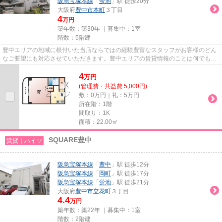
阪急宝塚本線
「
蛍池
」駅 徒歩20分
大阪府
豊中市
本町
３丁目
4
万円
築年数：築30年 ｜募集中：
1室
階数：5階建
豊中エリアの地域に根付いた当店ならではの経験豊富なスタッフがお客様のどん
なご要望にも対応させていただきます。豊中エリアの賃貸情報のことは何でもお
気軽にご相談ください。一生...
4
万
円
(管理費・共益費 5,000円)
敷：0万円｜礼：5万円
所在階：1階
間取り：1K
面積：22.00㎡
SQUARE豊中
賃貸｜ハイツ
阪急宝塚本線
「
豊中
」駅 徒歩12分
阪急宝塚本線
「
岡町
」駅 徒歩17分
阪急宝塚本線
「
蛍池
」駅 徒歩21分
大阪府
豊中市
立花町
３丁目
4.4
万円
築年数：築22年 ｜募集中：
1室
階数：2階建