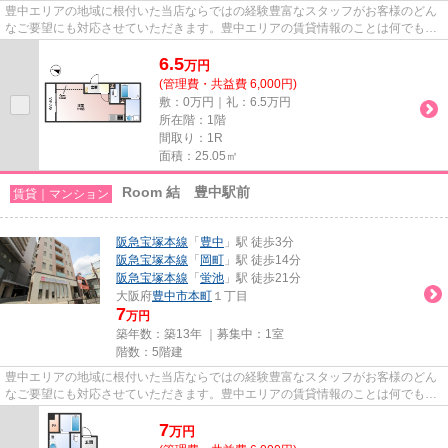
豊中エリアの地域に根付いた当店ならではの経験豊富なスタッフがお客様のどん
なご要望にも対応させていただきます。豊中エリアの賃貸情報のことは何でもお
気軽にご相談ください。一生...
6.5
万
円
(管理費・共益費 6,000円)
敷：0万円｜礼：6.5万円
所在階：1階
間取り：1R
面積：25.05㎡
Room 結 豊中駅前
賃貸｜マンション
阪急宝塚本線
「
豊中
」駅 徒歩3分
阪急宝塚本線
「
岡町
」駅 徒歩14分
阪急宝塚本線
「
蛍池
」駅 徒歩21分
大阪府
豊中市
本町
１丁目
7
万円
築年数：築13年 ｜募集中：
1室
階数：5階建
豊中エリアの地域に根付いた当店ならではの経験豊富なスタッフがお客様のどん
なご要望にも対応させていただきます。豊中エリアの賃貸情報のことは何でもお
気軽にご相談ください。一生...
7
万
円