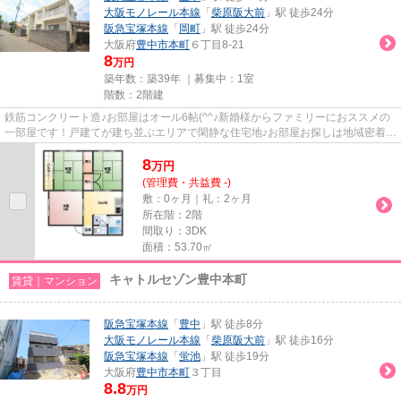
大阪モノレール本線
「
柴原阪大前
」駅 徒歩24分
阪急宝塚本線
「
岡町
」駅 徒歩24分
大阪府
豊中市
本町
６丁目8-21
8
万円
築年数：築39年 ｜募集中：
1室
階数：2階建
鉄筋コンクリート造♪お部屋はオール6帖(^^♪新婚様からファミリーにおススメの
一部屋です！戸建てが建ち並ぶエリアで閑静な住宅地♪お部屋お探しは地域密着の
当店にお任せ下さい！まずは...
8
万
円
(管理費・共益費 -)
敷：0ヶ月｜礼：2ヶ月
所在階：2階
間取り：3DK
面積：53.70㎡
キャトルセゾン豊中本町
賃貸｜マンション
阪急宝塚本線
「
豊中
」駅 徒歩8分
大阪モノレール本線
「
柴原阪大前
」駅 徒歩16分
阪急宝塚本線
「
蛍池
」駅 徒歩19分
大阪府
豊中市
本町
３丁目
8.8
万円