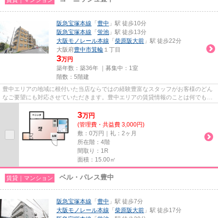
阪急宝塚本線
「
豊中
」駅 徒歩10分
阪急宝塚本線
「
蛍池
」駅 徒歩13分
大阪モノレール本線
「
柴原阪大前
」駅 徒歩22分
大阪府
豊中市
箕輪
１丁目
3
万円
築年数：築36年 ｜募集中：
1室
階数：5階建
豊中エリアの地域に根付いた当店ならではの経験豊富なスタッフがお客様のどん
なご要望にも対応させていただきます。豊中エリアの賃貸情報のことは何でもお
気軽にご相談ください。一生...
3
万
円
(管理費・共益費 3,000円)
敷：0万円｜礼：2ヶ月
所在階：4階
間取り：1R
面積：15.00㎡
ベル・パレス豊中
賃貸｜マンション
阪急宝塚本線
「
豊中
」駅 徒歩7分
大阪モノレール本線
「
柴原阪大前
」駅 徒歩17分