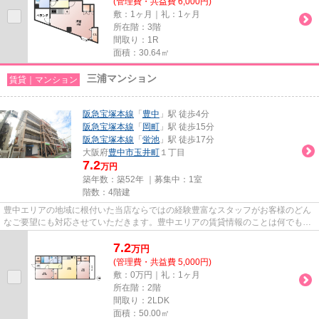
(管理費・共益費 6,000円)
敷：1ヶ月｜礼：1ヶ月
所在階：3階
間取り：1R
面積：30.64㎡
三浦マンション
賃貸｜マンション
阪急宝塚本線
「
豊中
」駅 徒歩4分
阪急宝塚本線
「
岡町
」駅 徒歩15分
阪急宝塚本線
「
蛍池
」駅 徒歩17分
大阪府
豊中市
玉井町
１丁目
7.2
万円
築年数：築52年 ｜募集中：
1室
階数：4階建
豊中エリアの地域に根付いた当店ならではの経験豊富なスタッフがお客様のどん
なご要望にも対応させていただきます。豊中エリアの賃貸情報のことは何でもお
気軽にご相談ください。一生...
7.2
万
円
(管理費・共益費 5,000円)
敷：0万円｜礼：1ヶ月
所在階：2階
間取り：2LDK
面積：50.00㎡