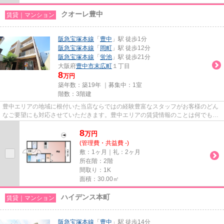
クオーレ豊中
賃貸｜マンション
阪急宝塚本線
「
豊中
」駅 徒歩1分
阪急宝塚本線
「
岡町
」駅 徒歩12分
阪急宝塚本線
「
蛍池
」駅 徒歩21分
大阪府
豊中市
末広町
１丁目
8
万円
築年数：築19年 ｜募集中：
1室
階数：3階建
豊中エリアの地域に根付いた当店ならではの経験豊富なスタッフがお客様のどん
なご要望にも対応させていただきます。豊中エリアの賃貸情報のことは何でもお
気軽にご相談ください。一生...
8
万
円
(管理費・共益費 -)
敷：1ヶ月｜礼：2ヶ月
所在階：2階
間取り：1K
面積：30.00㎡
ハイデンス本町
賃貸｜マンション
阪急宝塚本線
「
豊中
」駅 徒歩14分