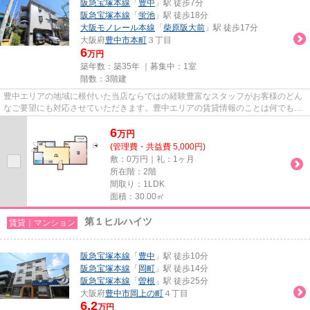
阪急宝塚本線
「
豊中
」駅 徒歩7分
阪急宝塚本線
「
蛍池
」駅 徒歩18分
大阪モノレール本線
「
柴原阪大前
」駅 徒歩17分
大阪府
豊中市
本町
３丁目
6
万円
築年数：築35年 ｜募集中：
1室
階数：3階建
豊中エリアの地域に根付いた当店ならではの経験豊富なスタッフがお客様のどん
なご要望にも対応させていただきます。豊中エリアの賃貸情報のことは何でもお
気軽にご相談ください。一生...
6
万
円
(管理費・共益費 5,000円)
敷：0万円｜礼：1ヶ月
所在階：2階
間取り：1LDK
面積：30.00㎡
第１ヒルハイツ
賃貸｜マンション
阪急宝塚本線
「
豊中
」駅 徒歩10分
阪急宝塚本線
「
岡町
」駅 徒歩14分
阪急宝塚本線
「
曽根
」駅 徒歩25分
大阪府
豊中市
岡上の町
４丁目
6.2
万円