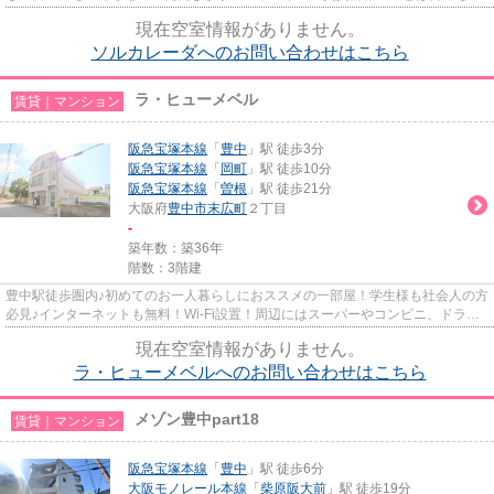
気軽にご相談ください。一生...
現在空室情報がありません。
ソルカレーダへのお問い合わせはこちら
ラ・ヒューメベル
賃貸｜マンション
阪急宝塚本線
「
豊中
」駅 徒歩3分
阪急宝塚本線
「
岡町
」駅 徒歩10分
阪急宝塚本線
「
曽根
」駅 徒歩21分
大阪府
豊中市
末広町
２丁目
-
築年数：築36年
階数：3階建
豊中駅徒歩圏内♪初めてのお一人暮らしにおススメの一部屋！学生様も社会人の方
必見♪インターネットも無料！Wi-Fi設置！周辺にはスーパーやコンビニ、ドラッ
クストアー等生活至便にもGO...
現在空室情報がありません。
ラ・ヒューメベルへのお問い合わせはこちら
メゾン豊中part18
賃貸｜マンション
阪急宝塚本線
「
豊中
」駅 徒歩6分
大阪モノレール本線
「
柴原阪大前
」駅 徒歩19分