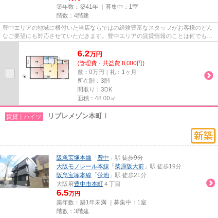
築年数：築41年 ｜募集中：
1室
階数：4階建
豊中エリアの地域に根付いた当店ならではの経験豊富なスタッフがお客様のどん
なご要望にも対応させていただきます。豊中エリアの賃貸情報のことは何でもお
気軽にご相談ください。一生...
6.2
万
円
(管理費・共益費 8,000円)
敷：0万円｜礼：1ヶ月
所在階：3階
間取り：3DK
面積：48.00㎡
リブレメゾン本町Ⅰ
賃貸｜ハイツ
阪急宝塚本線
「
豊中
」駅 徒歩9分
大阪モノレール本線
「
柴原阪大前
」駅 徒歩19分
阪急宝塚本線
「
蛍池
」駅 徒歩21分
大阪府
豊中市
本町
４丁目
6.5
万円
築年数：築1年未満 ｜募集中：
1室
階数：3階建