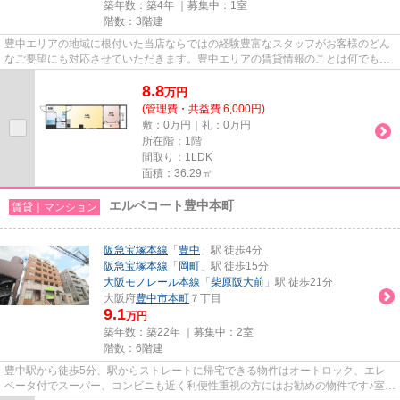
築年数：築4年 ｜募集中：
1室
階数：3階建
豊中エリアの地域に根付いた当店ならではの経験豊富なスタッフがお客様のどん
なご要望にも対応させていただきます。豊中エリアの賃貸情報のことは何でもお
気軽にご相談ください。一生...
8.8
万
円
(管理費・共益費 6,000円)
敷：0万円｜礼：0万円
所在階：1階
間取り：1LDK
面積：36.29㎡
エルベコート豊中本町
賃貸｜マンション
阪急宝塚本線
「
豊中
」駅 徒歩4分
阪急宝塚本線
「
岡町
」駅 徒歩15分
大阪モノレール本線
「
柴原阪大前
」駅 徒歩21分
大阪府
豊中市
本町
７丁目
9.1
万円
築年数：築22年 ｜募集中：
2室
階数：6階建
豊中駅から徒歩5分、駅からストレートに帰宅できる物件はオートロック、エレ
ベータ付でスーパー、コンビニも近く利便性重視の方にはお勧めの物件です♪室内