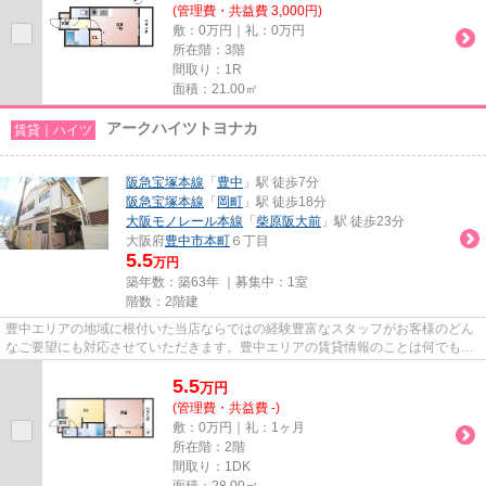
(管理費・共益費 3,000円)
敷：0万円｜礼：0万円
所在階：3階
間取り：1R
面積：21.00㎡
アークハイツトヨナカ
賃貸｜ハイツ
阪急宝塚本線
「
豊中
」駅 徒歩7分
阪急宝塚本線
「
岡町
」駅 徒歩18分
大阪モノレール本線
「
柴原阪大前
」駅 徒歩23分
大阪府
豊中市
本町
６丁目
5.5
万円
築年数：築63年 ｜募集中：
1室
階数：2階建
豊中エリアの地域に根付いた当店ならではの経験豊富なスタッフがお客様のどん
なご要望にも対応させていただきます。豊中エリアの賃貸情報のことは何でもお
気軽にご相談ください。一生...
5.5
万
円
(管理費・共益費 -)
敷：0万円｜礼：1ヶ月
所在階：2階
間取り：1DK
面積：28.00㎡