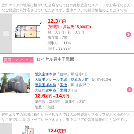
豊中エリアの地域に根付いた当店ならではの経験豊富なスタッフがお客様のどん
なご要望にも対応させていただきます。豊中エリアの賃貸情報のことは何でもお
気軽にご相談ください。一生...
12.3
万
円
(管理費・共益費 15,000円)
敷：0万円｜礼：0万円
所在階：7階
間取り：1LDK
面積：39.99㎡
ロイヤル豊中千里園
賃貸｜マンション
阪急宝塚本線
「
豊中
」駅 徒歩8分
大阪モノレール本線
「
柴原阪大前
」駅 徒歩13分
阪急宝塚本線
「
蛍池
」駅 徒歩16分
大阪府
豊中市
千里園
３丁目
12.6
14
万円～
万円
築年数：築35年 ｜募集中：
2室
階数：3階建
豊中エリアの地域に根付いた当店ならではの経験豊富なスタッフがお客様のどん
なご要望にも対応させていただきます。豊中エリアの賃貸情報のことは何でもお
気軽にご相談ください。一生...
12.6
万
円