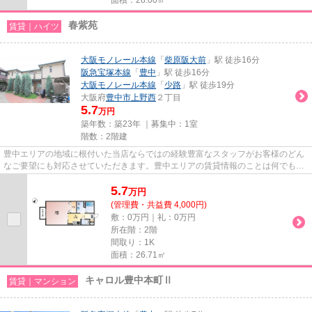
春紫苑
賃貸｜ハイツ
大阪モノレール本線
「
柴原阪大前
」駅 徒歩16分
阪急宝塚本線
「
豊中
」駅 徒歩16分
大阪モノレール本線
「
少路
」駅 徒歩19分
大阪府
豊中市
上野西
２丁目
5.7
万円
築年数：築23年 ｜募集中：
1室
階数：2階建
豊中エリアの地域に根付いた当店ならではの経験豊富なスタッフがお客様のどん
なご要望にも対応させていただきます。豊中エリアの賃貸情報のことは何でもお
気軽にご相談ください。一生...
5.7
万
円
(管理費・共益費 4,000円)
敷：0万円｜礼：0万円
所在階：2階
間取り：1K
面積：26.71㎡
キャロル豊中本町Ⅱ
賃貸｜マンション