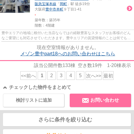
阪急宝塚本線
「
岡町
」駅 徒歩19分
大阪府
豊中市
本町
９丁目1-41
-
築年数：築35年
階数：4階建
豊中エリアの地域に根付いた当店ならではの経験豊富なスタッフがお客様のどん
なご要望にも対応させていただきます。豊中エリアの賃貸情報のことは何でもお
気軽にご相談ください。一生...
現在空室情報がありません。
メゾン豊中part18へのお問い合わせはこちら
該当公開件数
133
棟 空き数
19
件
1-20
棟表示
1
2
3
4
5
<<前へ
次へ>>
最初
チェックした物件をまとめて
検討リストに追加
お問い合わせ
さらに条件を絞り込む