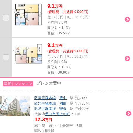
は綺麗に改装されています！...
9.1
万
円
(管理費・共益費 9,000円)
敷：0万円｜礼：18.2万円
所在階：5階
間取り：1LDK
面積：35.53㎡
9.1
万
円
(管理費・共益費 9,000円)
敷：0万円｜礼：18.2万円
所在階：6階
間取り：1LDK
面積：38.86㎡
プレジオ豊中
賃貸｜マンション
阪急宝塚本線
「
豊中
」駅 徒歩4分
阪急宝塚本線
「
岡町
」駅 徒歩11分
阪急宝塚本線
「
曽根
」駅 徒歩20分
大阪府
豊中市
岡上の町
２丁目
12.3
万円
築年数：築5年 ｜募集中：
1室
階数：9階建