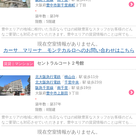
大阪府
豊中市
新千里南町
２丁目
-
築年数：築3年
階数：5階建
豊中エリアの地域に根付いた当店ならではの経験豊富なスタッフがお客様のどん
なご要望にも対応させていただきます。豊中エリアの賃貸情報のことは何でもお
気軽にご相談ください。一生...
現在空室情報がありません。
カーサ マリーナ モンテカルロへのお問い合わせはこちら
セントラルコート２号館
賃貸｜マンション
北大阪急行電鉄
「
桃山台
」駅 徒歩11分
北大阪急行電鉄
「
千里中央
」駅 徒歩23分
阪急千里線
「
南千里
」駅 徒歩19分
大阪府
豊中市
上新田
３丁目
-
築年数：築37年
階数：8階建
豊中エリアの地域に根付いた当店ならではの経験豊富なスタッフがお客様のどん
なご要望にも対応させていただきます。豊中エリアの賃貸情報のことは何でもお
気軽にご相談ください。一生...
現在空室情報がありません。