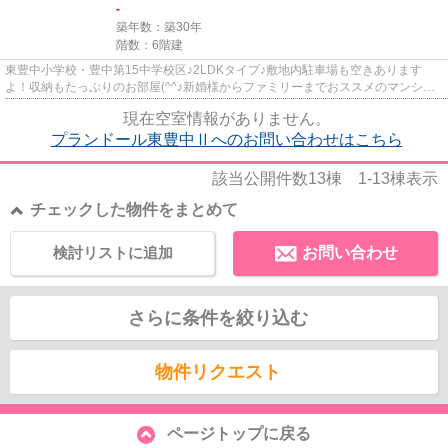
-
築年数：築30年
階数：6階建
東豊中小学校・豊中第15中学校区♪2LDKタイプ♪敷地内駐車場も空きあります
よ！収納もたっぷりのお部屋(^^♪新婚様からファミリーまでおススメのマンショ
ンです！是非この機会にご内覧下...
現在空室情報がありません。
プランドール東豊中Ⅱへのお問い合わせはこちら
該当公開件数
13
棟
1-13
棟表示
チェックした物件をまとめて
検討リストに追加
お問い合わせ
さらに条件を絞り込む
物件リクエスト
ページトップに戻る