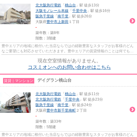
北大阪急行電鉄
「
桃山台
」駅 徒歩13分
大阪モノレール本線
「
千里中央
」駅 徒歩16分
阪急千里線
「
南千里
」駅 徒歩26分
大阪府
豊中市
上新田
１丁目
-
築年数：築8年
階数：3階建
豊中エリアの地域に根付いた当店ならではの経験豊富なスタッフがお客様のどん
なご要望にも対応させていただきます。豊中エリアの賃貸情報のことは何でもお
気軽にご相談ください。一生...
現在空室情報がありません。
コスミオンへのお問い合わせはこちら
デイグラン桃山台
賃貸｜マンション
北大阪急行電鉄
「
桃山台
」駅 徒歩11分
北大阪急行電鉄
「
千里中央
」駅 徒歩23分
阪急千里線
「
南千里
」駅 徒歩24分
大阪府
豊中市
新千里南町
２丁目
-
築年数：築33年
階数：5階建
豊中エリアの地域に根付いた当店ならではの経験豊富なスタッフがお客様のどん