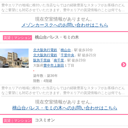
豊中エリアの地域に根付いた当店ならではの経験豊富なスタッフがお客様のどん
なご要望にも対応させていただきます。豊中エリアの賃貸情報のことは何でもお
気軽にご相談ください。一生...
現在空室情報がありません。
メゾンカースクへのお問い合わせはこちら
桃山台パレス・モミの木
賃貸｜マンション
北大阪急行電鉄
「
桃山台
」駅 徒歩10分
北大阪急行電鉄
「
千里中央
」駅 徒歩21分
阪急千里線
「
南千里
」駅 徒歩23分
大阪府
豊中市
上新田
１丁目
-
築年数：築36年
階数：4階建
豊中エリアの地域に根付いた当店ならではの経験豊富なスタッフがお客様のどん
なご要望にも対応させていただきます。豊中エリアの賃貸情報のことは何でもお
気軽にご相談ください。一生...
現在空室情報がありません。
桃山台パレス・モミの木へのお問い合わせはこちら
コスミオン
賃貸｜マンション