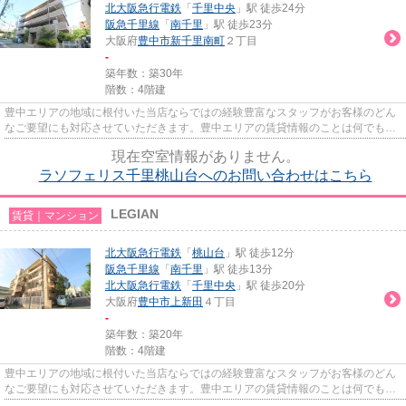
北大阪急行電鉄
「
千里中央
」駅 徒歩24分
阪急千里線
「
南千里
」駅 徒歩23分
大阪府
豊中市
新千里南町
２丁目
-
築年数：築30年
階数：4階建
豊中エリアの地域に根付いた当店ならではの経験豊富なスタッフがお客様のどん
なご要望にも対応させていただきます。豊中エリアの賃貸情報のことは何でもお
気軽にご相談ください。一生...
現在空室情報がありません。
ラソフェリス千里桃山台へのお問い合わせはこちら
LEGIAN
賃貸｜マンション
北大阪急行電鉄
「
桃山台
」駅 徒歩12分
阪急千里線
「
南千里
」駅 徒歩13分
北大阪急行電鉄
「
千里中央
」駅 徒歩20分
大阪府
豊中市
上新田
４丁目
-
築年数：築20年
階数：4階建
豊中エリアの地域に根付いた当店ならではの経験豊富なスタッフがお客様のどん
なご要望にも対応させていただきます。豊中エリアの賃貸情報のことは何でもお
気軽にご相談ください。一生...