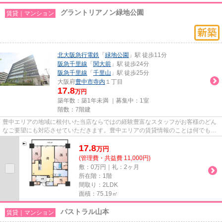
グラントリアノン緑地公園
賃貸｜マンション
北大阪急行電鉄
「
緑地公園
」駅 徒歩11分
阪急千里線
「
関大前
」駅 徒歩24分
阪急千里線
「
千里山
」駅 徒歩25分
大阪府
豊中市
寺内
１丁目
17.8
万円
築年数：築1年未満 ｜募集中：
1室
階数：7階建
豊中エリアの地域に根付いた当店ならではの経験豊富なスタッフがお客様のどん
なご要望にも対応させていただきます。豊中エリアの賃貸情報のことは何でもお
気軽にご相談ください。一生...
17.8
万
円
(管理費・共益費 11,000円)
敷：0万円｜礼：2ヶ月
所在階：1階
間取り：2LDK
面積：75.19㎡
パストラル山本
賃貸｜マンション