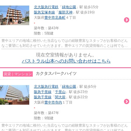
北大阪急行電鉄
「
緑地公園
」駅 徒歩15分
阪急宝塚本線
「
服部天神
」駅 徒歩19分
大阪府
豊中市
北条町
４丁目
-
築年数：築43年
階数：5階建
豊中エリアの地域に根付いた当店ならではの経験豊富なスタッフがお客様のどん
なご要望にも対応させていただきます。豊中エリアの賃貸情報のことは何でもお
気軽にご相談ください。一生...
現在空室情報がありません。
パストラル山本へのお問い合わせはこちら
カクタスパークハイツ
賃貸｜マンション
北大阪急行電鉄
「
緑地公園
」駅 徒歩5分
阪急千里線
「
千里山
」駅 徒歩23分
阪急千里線
「
関大前
」駅 徒歩22分
大阪府
豊中市
寺内
１丁目
-
築年数：築47年
階数：9階建
豊中エリアの地域に根付いた当店ならではの経験豊富なスタッフがお客様のどん
なご要望にも対応させていただきます。豊中エリアの賃貸情報のことは何でもお