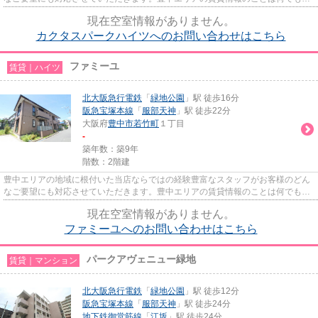
気軽にご相談ください。一生...
現在空室情報がありません。
カクタスパークハイツへのお問い合わせはこちら
ファミーユ
賃貸｜ハイツ
北大阪急行電鉄
「
緑地公園
」駅 徒歩16分
阪急宝塚本線
「
服部天神
」駅 徒歩22分
大阪府
豊中市
若竹町
１丁目
-
築年数：築9年
階数：2階建
豊中エリアの地域に根付いた当店ならではの経験豊富なスタッフがお客様のどん
なご要望にも対応させていただきます。豊中エリアの賃貸情報のことは何でもお
気軽にご相談ください。一生...
現在空室情報がありません。
ファミーユへのお問い合わせはこちら
パークアヴェニュー緑地
賃貸｜マンション
北大阪急行電鉄
「
緑地公園
」駅 徒歩12分
阪急宝塚本線
「
服部天神
」駅 徒歩24分
地下鉄御堂筋線
「
江坂
」駅 徒歩24分