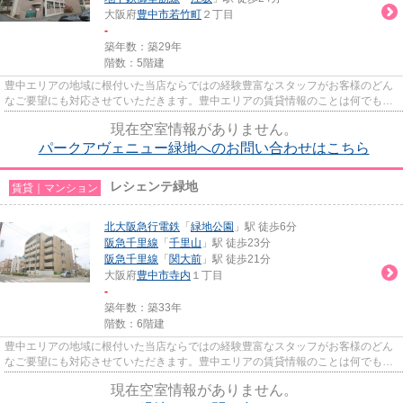
大阪府
豊中市
若竹町
２丁目
-
築年数：築29年
階数：5階建
豊中エリアの地域に根付いた当店ならではの経験豊富なスタッフがお客様のどん
なご要望にも対応させていただきます。豊中エリアの賃貸情報のことは何でもお
気軽にご相談ください。一生...
現在空室情報がありません。
パークアヴェニュー緑地へのお問い合わせはこちら
レシェンテ緑地
賃貸｜マンション
北大阪急行電鉄
「
緑地公園
」駅 徒歩6分
阪急千里線
「
千里山
」駅 徒歩23分
阪急千里線
「
関大前
」駅 徒歩21分
大阪府
豊中市
寺内
１丁目
-
築年数：築33年
階数：6階建
豊中エリアの地域に根付いた当店ならではの経験豊富なスタッフがお客様のどん
なご要望にも対応させていただきます。豊中エリアの賃貸情報のことは何でもお
気軽にご相談ください。一生...
現在空室情報がありません。