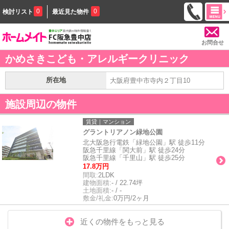
0
0
検討リスト
最近見た物件
お問合せ
かめさきこども・アレルギークリニック
所在地
大阪府豊中市寺内２丁目10
施設周辺の物件
賃貸｜マンション
グラントリアノン緑地公園
北大阪急行電鉄「緑地公園」駅 徒歩11分
阪急千里線「関大前」駅 徒歩24分
阪急千里線「千里山」駅 徒歩25分
17.8万円
間取:
2LDK
建物面積:
- / 22.74坪
土地面積:
- / -
敷金/礼金:
0万円/2ヶ月
近くの物件をもっと見る