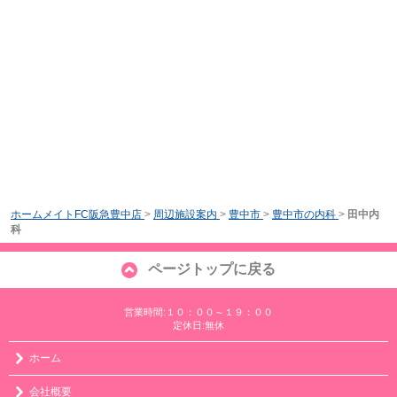
ホームメイトFC阪急豊中店
>
周辺施設案内
>
豊中市
>
豊中市の内科
>
田中内
科
ページトップに戻る
営業時間:１０：００～１９：００
定休日:無休
ホーム
会社概要