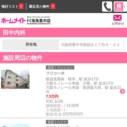
0
0
検討リスト
最近見た物件
お問合せ
田中内科
所在地
大阪府豊中市西緑丘１丁目６－２２
施設周辺の物件
賃貸｜マンション
フジコーポ
阪急箕面線「桜井」駅 徒歩17分
大阪モノレール本線「少路」駅 徒歩17分
大阪モノレール本線「柴原阪大前」駅 徒歩21
分
7.5万円
間取:
1LDK
建物面積:
- / 13.00坪
土地面積:
- / -
敷金/礼金:
0万円/5万円
賃貸｜ハイツ