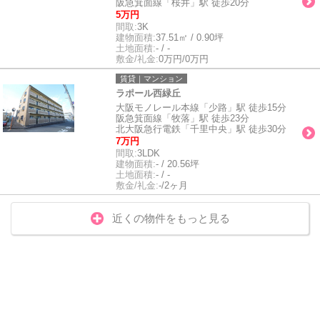
阪急箕面線「桜井」駅 徒歩20分
5万円
間取:
3K
建物面積:
37.51㎡ / 0.90坪
土地面積:
- / -
敷金/礼金:
0万円/0万円
賃貸｜マンション
ラポール西緑丘
大阪モノレール本線「少路」駅 徒歩15分
阪急箕面線「牧落」駅 徒歩23分
北大阪急行電鉄「千里中央」駅 徒歩30分
7万円
間取:
3LDK
建物面積:
- / 20.56坪
土地面積:
- / -
敷金/礼金:
-/2ヶ月
近くの物件をもっと見る