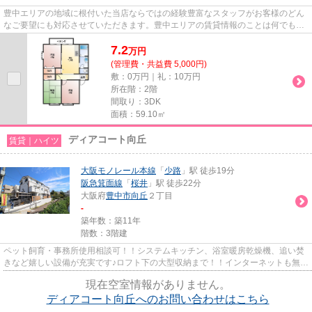
豊中エリアの地域に根付いた当店ならではの経験豊富なスタッフがお客様のどん
なご要望にも対応させていただきます。豊中エリアの賃貸情報のことは何でもお
気軽にご相談ください。一生...
7.2
万
円
(管理費・共益費 5,000円)
敷：0万円｜礼：10万円
所在階：2階
間取り：3DK
面積：59.10㎡
ディアコート向丘
賃貸｜ハイツ
大阪モノレール本線
「
少路
」駅 徒歩19分
阪急箕面線
「
桜井
」駅 徒歩22分
大阪府
豊中市
向丘
２丁目
-
築年数：築11年
階数：3階建
ペット飼育・事務所使用相談可！！システムキッチン、浴室暖房乾燥機、追い焚
きなど嬉しい設備が充実です♪ロフト下の大型収納まで！！インターネットも無料
です(´▽｀)是非一度ご覧くだ...
現在空室情報がありません。
ディアコート向丘へのお問い合わせはこちら