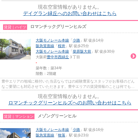
気軽にご相談ください。一生...
現在空室情報がありません。
デイグラン緑丘へのお問い合わせはこちら
ロマンチックグリーンヒルズ
賃貸｜ハイツ
大阪モノレール本線
「
少路
」駅 徒歩14分
阪急箕面線
「
桜井
」駅 徒歩25分
大阪モノレール本線
「
柴原阪大前
」駅 徒歩30分
大阪府
豊中市
西緑丘
３丁目
-
築年数：築34年
階数：2階建
豊中エリアの地域に根付いた当店ならではの経験豊富なスタッフがお客様のどん
なご要望にも対応させていただきます。豊中エリアの賃貸情報のことは何でもお
気軽にご相談ください。一生...
現在空室情報がありません。
ロマンチックグリーンヒルズへのお問い合わせはこちら
メゾングリーンヒル
賃貸｜マンション
大阪モノレール本線
「
少路
」駅 徒歩16分
阪急箕面線
「
牧落
」駅 徒歩23分