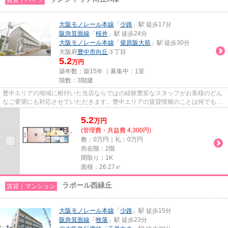
大阪モノレール本線
「
少路
」駅 徒歩17分
阪急箕面線
「
桜井
」駅 徒歩24分
大阪モノレール本線
「
柴原阪大前
」駅 徒歩30分
大阪府
豊中市
向丘
３丁目
5.2
万円
築年数：築15年 ｜募集中：
1室
階数：3階建
豊中エリアの地域に根付いた当店ならではの経験豊富なスタッフがお客様のどん
なご要望にも対応させていただきます。豊中エリアの賃貸情報のことは何でもお
気軽にご相談ください。一生...
5.2
万
円
(管理費・共益費 4,300円)
敷：0万円｜礼：0万円
所在階：2階
間取り：1K
面積：26.27㎡
ラポール西緑丘
賃貸｜マンション
大阪モノレール本線
「
少路
」駅 徒歩15分
阪急箕面線
「
牧落
」駅 徒歩23分