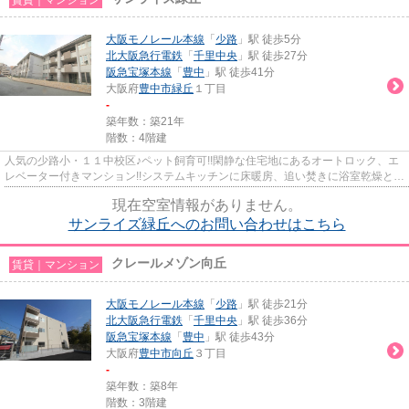
大阪モノレール本線
「
少路
」駅 徒歩5分
北大阪急行電鉄
「
千里中央
」駅 徒歩27分
阪急宝塚本線
「
豊中
」駅 徒歩41分
大阪府
豊中市
緑丘
１丁目
-
築年数：築21年
階数：4階建
人気の少路小・１１中校区♪ペット飼育可!!閑静な住宅地にあるオートロック、エ
レベーター付きマンション!!システムキッチンに床暖房、追い焚きに浴室乾燥と設
備も充実♪お庭も広々ですよ♪
現在空室情報がありません。
サンライズ緑丘へのお問い合わせはこちら
クレールメゾン向丘
賃貸｜マンション
大阪モノレール本線
「
少路
」駅 徒歩21分
北大阪急行電鉄
「
千里中央
」駅 徒歩36分
阪急宝塚本線
「
豊中
」駅 徒歩43分
大阪府
豊中市
向丘
３丁目
-
築年数：築8年
階数：3階建