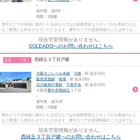
-
築年数：築6年
階数：3階建
豊中エリアの地域に根付いた当店ならではの経験豊富なスタッフがお客様のどん
なご要望にも対応させていただきます。豊中エリアの賃貸情報のことは何でもお
気軽にご相談ください。一生...
現在空室情報がありません。
SOLEADOへのお問い合わせはこちら
西緑丘３丁目戸建
賃貸｜一戸建て
大阪モノレール本線
「
少路
」駅 徒歩16分
阪急箕面線
「
牧落
」駅 徒歩26分
北大阪急行電鉄
「
千里中央
」駅 徒歩33分
大阪府
豊中市
西緑丘
３丁目
-
築年数：築32年
階数：2階建
豊中エリアの地域に根付いた当店ならではの経験豊富なスタッフがお客様のどん
なご要望にも対応させていただきます。豊中エリアの賃貸情報のことは何でもお
気軽にご相談ください。一生...
現在空室情報がありません。
西緑丘３丁目戸建へのお問い合わせはこちら