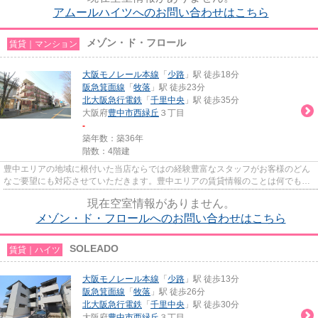
アムールハイツへのお問い合わせはこちら
メゾン・ド・フロール
賃貸｜マンション
大阪モノレール本線
「
少路
」駅 徒歩18分
阪急箕面線
「
牧落
」駅 徒歩23分
北大阪急行電鉄
「
千里中央
」駅 徒歩35分
大阪府
豊中市
西緑丘
３丁目
-
築年数：築36年
階数：4階建
豊中エリアの地域に根付いた当店ならではの経験豊富なスタッフがお客様のどん
なご要望にも対応させていただきます。豊中エリアの賃貸情報のことは何でもお
気軽にご相談ください。一生...
現在空室情報がありません。
メゾン・ド・フロールへのお問い合わせはこちら
SOLEADO
賃貸｜ハイツ
大阪モノレール本線
「
少路
」駅 徒歩13分
阪急箕面線
「
牧落
」駅 徒歩26分
北大阪急行電鉄
「
千里中央
」駅 徒歩30分
大阪府
豊中市
西緑丘
３丁目