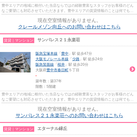
豊中エリアの地域に根付いた当店ならではの経験豊富なスタッフがお客様のどん
なご要望にも対応させていただきます。豊中エリアの賃貸情報のことは何でもお
気軽にご相談ください。一生...
現在空室情報がありません。
クレールメゾン向丘へのお問い合わせはこちら
サンパレス２１永楽荘
賃貸｜マンション
阪急宝塚本線
「
豊中
」駅 徒歩47分
大阪モノレール本線
「
少路
」駅 徒歩24分
阪急箕面線
「
桜井
」駅 徒歩20分
大阪府
豊中市
春日町
５丁目
-
築年数：築37年
階数：5階建
豊中エリアの地域に根付いた当店ならではの経験豊富なスタッフがお客様のどん
なご要望にも対応させていただきます。豊中エリアの賃貸情報のことは何でもお
気軽にご相談ください。一生...
現在空室情報がありません。
サンパレス２１永楽荘へのお問い合わせはこちら
エターナル緑丘
賃貸｜マンション