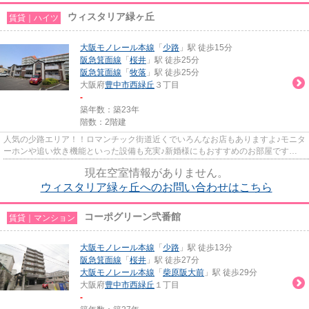
ウィスタリア緑ヶ丘
賃貸｜ハイツ
大阪モノレール本線
「
少路
」駅 徒歩15分
阪急箕面線
「
桜井
」駅 徒歩25分
阪急箕面線
「
牧落
」駅 徒歩25分
大阪府
豊中市
西緑丘
３丁目
-
築年数：築23年
階数：2階建
人気の少路エリア！！ロマンチック街道近くでいろんなお店もありますよ♪モニタ
ーホンや追い炊き機能といった設備も充実♪新婚様にもおすすめのお部屋です
(^_-)-☆敷地内駐車場もございます♪
現在空室情報がありません。
ウィスタリア緑ヶ丘へのお問い合わせはこちら
コーポグリーン弐番館
賃貸｜マンション
大阪モノレール本線
「
少路
」駅 徒歩13分
阪急箕面線
「
桜井
」駅 徒歩27分
大阪モノレール本線
「
柴原阪大前
」駅 徒歩29分
大阪府
豊中市
西緑丘
１丁目
-