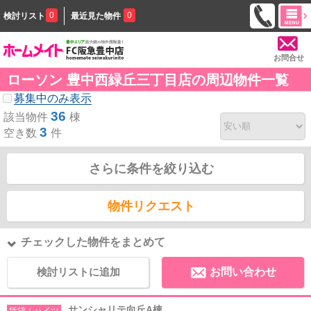
0
0
検討リスト
最近見た物件
お問合せ
ローソン 豊中西緑丘三丁目店の周辺物件一覧
募集中のみ表示
36
該当物件
棟
3
空き数
件
さらに条件を絞り込む
物件リクエスト
チェックした物件をまとめて
検討リストに追加
お問い合わせ
サンシャリテ向丘A棟
賃貸｜ハイツ