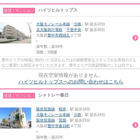
ハイツヒルトップス
賃貸｜マンション
大阪モノレール本線
「
少路
」駅 徒歩10分
北大阪急行電鉄
「
千里中央
」駅 徒歩30分
大阪府
豊中市
西緑丘
２丁目
-
築年数：築36年
階数：5階建
豊中エリアの地域に根付いた当店ならではの経験豊富なスタッフがお客様のどん
なご要望にも対応させていただきます。豊中エリアの賃貸情報のことは何でもお
気軽にご相談ください。一生...
現在空室情報がありません。
ハイツヒルトップスへのお問い合わせはこちら
シャトレー春日
賃貸｜マンション
阪急箕面線
「
桜井
」駅 徒歩18分
大阪モノレール本線
「
少路
」駅 徒歩24分
阪急箕面線
「
箕面
」駅 徒歩33分
大阪府
豊中市
春日町
４丁目
-
築年数：築32年