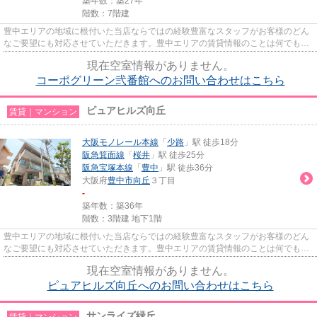
築年数：築27年
階数：7階建
豊中エリアの地域に根付いた当店ならではの経験豊富なスタッフがお客様のどん
なご要望にも対応させていただきます。豊中エリアの賃貸情報のことは何でもお
気軽にご相談ください。一生...
現在空室情報がありません。
コーポグリーン弐番館へのお問い合わせはこちら
ピュアヒルズ向丘
賃貸｜マンション
大阪モノレール本線
「
少路
」駅 徒歩18分
阪急箕面線
「
桜井
」駅 徒歩25分
阪急宝塚本線
「
豊中
」駅 徒歩36分
大阪府
豊中市
向丘
３丁目
-
築年数：築36年
階数：3階建 地下1階
豊中エリアの地域に根付いた当店ならではの経験豊富なスタッフがお客様のどん
なご要望にも対応させていただきます。豊中エリアの賃貸情報のことは何でもお
気軽にご相談ください。一生...
現在空室情報がありません。
ピュアヒルズ向丘へのお問い合わせはこちら
サンライズ緑丘
賃貸｜マンション