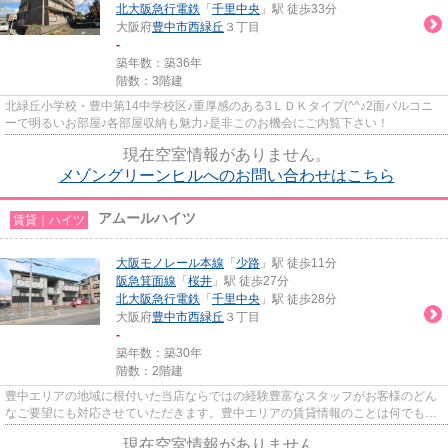
北大阪急行電鉄
「
千里中央
」駅 徒歩33分
大阪府
豊中市
西緑丘
３丁目
-
築年数：築36年
階数：3階建
北緑丘小学校・豊中第14中学校区♪重厚感のある3ＬＤＫタイプ(^^♪2面バルコニ
ーで明るいお部屋♪各部屋収納も魅力♪是非このお機会にご内覧下さい！
現在空室情報がありません。
メゾングリーンヒルへのお問い合わせはこちら
アムールハイツ
賃貸｜ハイツ
大阪モノレール本線
「
少路
」駅 徒歩11分
阪急箕面線
「
桜井
」駅 徒歩27分
北大阪急行電鉄
「
千里中央
」駅 徒歩28分
大阪府
豊中市
西緑丘
３丁目
-
築年数：築30年
階数：2階建
豊中エリアの地域に根付いた当店ならではの経験豊富なスタッフがお客様のどん
なご要望にも対応させていただきます。豊中エリアの賃貸情報のことは何でもお
気軽にご相談ください。一生...
現在空室情報がありません。