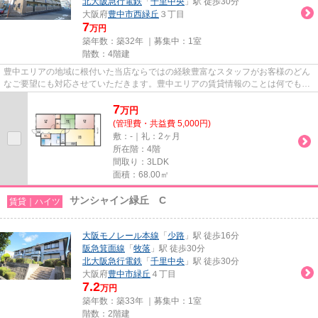
北大阪急行電鉄
「
千里中央
」駅 徒歩30分
大阪府
豊中市
西緑丘
３丁目
7
万円
築年数：築32年 ｜募集中：
1室
階数：4階建
豊中エリアの地域に根付いた当店ならではの経験豊富なスタッフがお客様のどん
なご要望にも対応させていただきます。豊中エリアの賃貸情報のことは何でもお
気軽にご相談ください。一生...
7
万
円
(管理費・共益費 5,000円)
敷：-｜礼：2ヶ月
所在階：4階
間取り：3LDK
面積：68.00㎡
サンシャイン緑丘 C
賃貸｜ハイツ
大阪モノレール本線
「
少路
」駅 徒歩16分
阪急箕面線
「
牧落
」駅 徒歩30分
北大阪急行電鉄
「
千里中央
」駅 徒歩30分
大阪府
豊中市
緑丘
４丁目
7.2
万円
築年数：築33年 ｜募集中：
1室
階数：2階建