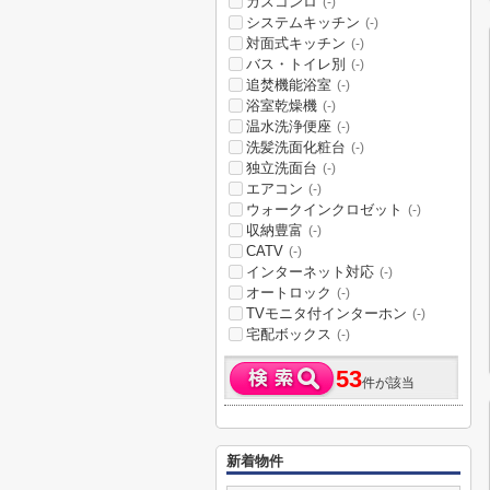
ガスコンロ
(-)
システムキッチン
(-)
対面式キッチン
(-)
バス・トイレ別
(-)
追焚機能浴室
(-)
浴室乾燥機
(-)
温水洗浄便座
(-)
洗髪洗面化粧台
(-)
独立洗面台
(-)
エアコン
(-)
ウォークインクロゼット
(-)
収納豊富
(-)
CATV
(-)
インターネット対応
(-)
オートロック
(-)
TVモニタ付インターホン
(-)
宅配ボックス
(-)
53
件が該当
新着物件