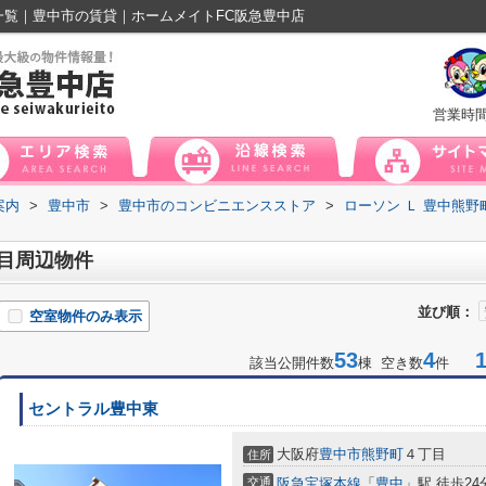
一覧｜豊中市の賃貸｜ホームメイトFC阪急豊中店
営業時
案内
>
豊中市
>
豊中市のコンビニエンスストア
>
ローソン Ｌ 豊中熊野
丁目周辺物件
並び順：
空室物件のみ表示
53
4
1-
該当公開件数
棟 空き数
件
セントラル豊中東
大阪府
豊中市
熊野町
４丁目
住所
交通
阪急宝塚本線
「
豊中
」駅 徒歩24