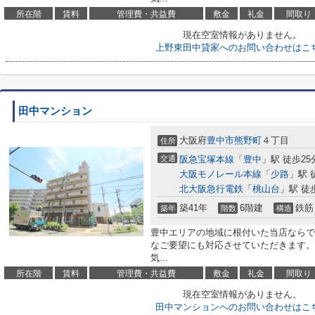
所在階
賃料
管理費・共益費
敷金
礼金
間取り
現在空室情報がありません。
上野東田中貸家へのお問い合わせはこ
田中マンション
大阪府
豊中市
熊野町
４丁目
住所
交通
阪急宝塚本線
「
豊中
」駅 徒歩25
大阪モノレール本線
「
少路
」駅 
北大阪急行電鉄
「
桃山台
」駅 徒
築41年
6階建
鉄筋
築年
階数
構造
豊中エリアの地域に根付いた当店ならで
なご要望にも対応させていただきます。
気...
所在階
賃料
管理費・共益費
敷金
礼金
間取り
現在空室情報がありません。
田中マンションへのお問い合わせはこ