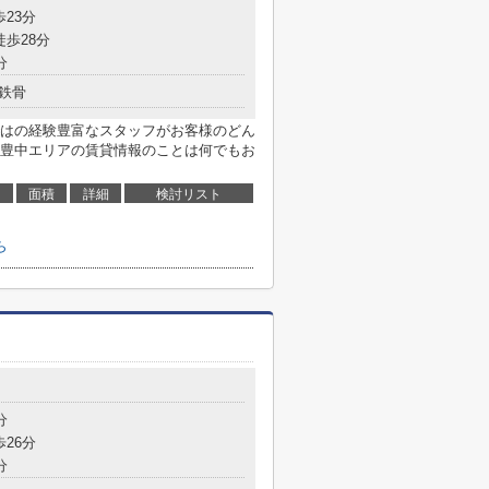
歩23分
徒歩28分
分
鉄骨
はの経験豊富なスタッフがお客様のどん
豊中エリアの賃貸情報のことは何でもお
面積
詳細
検討リスト
ら
分
歩26分
分