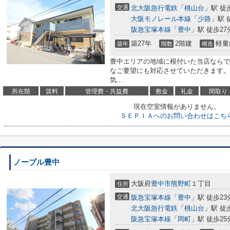
交通
北大阪急行電鉄
「
桃山台
」駅 徒
大阪モノレール本線
「
少路
」駅 
阪急宝塚本線
「
豊中
」駅 徒歩27
築27年
2階建
軽量
築年
階数
構造
豊中エリアの地域に根付いた当店ならで
なご要望にも対応させていただきます。
気...
所在階
賃料
管理費・共益費
敷金
礼金
間取り
現在空室情報がありません。
ＳＥＰＩＡへのお問い合わせはこち
ノーブル豊中
大阪府
豊中市
熊野町
１丁目
住所
交通
阪急宝塚本線
「
豊中
」駅 徒歩23
北大阪急行電鉄
「
桃山台
」駅 徒
阪急宝塚本線
「
岡町
」駅 徒歩25