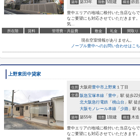
築33年
5階建
鉄筋
築年
階数
構造
豊中エリアの地域に根付いた当店ならで
なご要望にも対応させていただきます。
気...
所在階
賃料
管理費・共益費
敷金
礼金
間取り
現在空室情報がありません。
ノーブル豊中へのお問い合わせはこち
上野東田中貸家
大阪府
豊中市
上野東
１丁目
住所
交通
阪急宝塚本線
「
豊中
」駅 徒歩22
北大阪急行電鉄
「
桃山台
」駅 徒
大阪モノレール本線
「
少路
」駅 
築55年
1階建
木造
築年
階数
構造
豊中エリアの地域に根付いた当店ならで
なご要望にも対応させていただきます。
気...