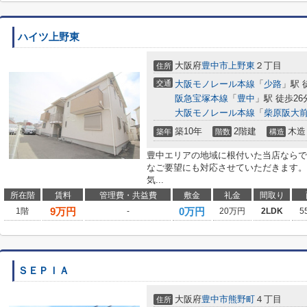
ハイツ上野東
大阪府
豊中市
上野東
２丁目
住所
交通
大阪モノレール本線
「
少路
」駅 
阪急宝塚本線
「
豊中
」駅 徒歩26
大阪モノレール本線
「
柴原阪大
築10年
2階建
木造
築年
階数
構造
豊中エリアの地域に根付いた当店ならで
なご要望にも対応させていただきます。
気...
所在階
賃料
管理費・共益費
敷金
礼金
間取り
9
万円
0万円
1階
-
20万円
2LDK
5
ＳＥＰＩＡ
大阪府
豊中市
熊野町
４丁目
住所