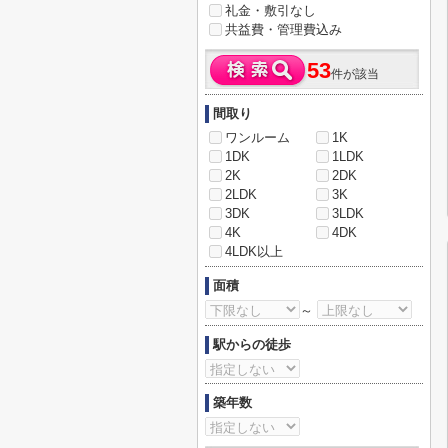
礼金・敷引なし
共益費・管理費込み
53
件が該当
間取り
ワンルーム
1K
1DK
1LDK
2K
2DK
2LDK
3K
3DK
3LDK
4K
4DK
4LDK以上
面積
～
駅からの徒歩
築年数