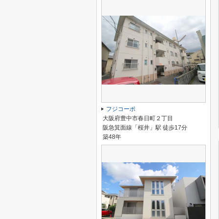
フジコーポ
大阪府豊中市春日町２丁目
阪急箕面線「桜井」駅 徒歩17分
築48年