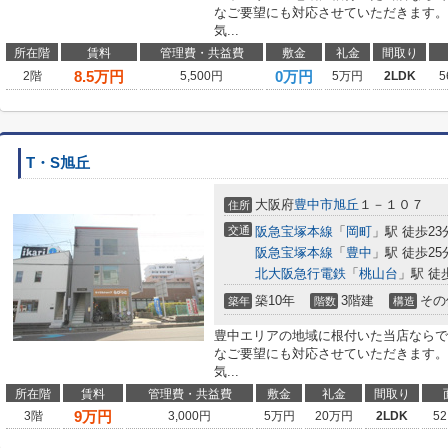
なご要望にも対応させていただきます。
気...
所在階
賃料
管理費・共益費
敷金
礼金
間取り
8.5
万円
0万円
2階
5,500円
5万円
2LDK
5
T・S旭丘
大阪府
豊中市
旭丘
１－１０７
住所
交通
阪急宝塚本線
「
岡町
」駅 徒歩23
阪急宝塚本線
「
豊中
」駅 徒歩25
北大阪急行電鉄
「
桃山台
」駅 徒
築10年
3階建
その
築年
階数
構造
豊中エリアの地域に根付いた当店ならで
なご要望にも対応させていただきます。
気...
所在階
賃料
管理費・共益費
敷金
礼金
間取り
9
万円
3階
3,000円
5万円
20万円
2LDK
52