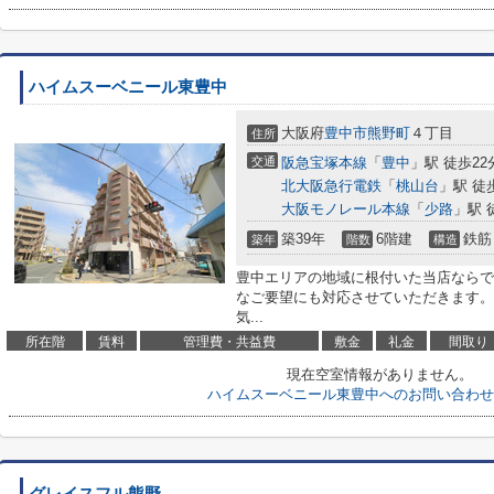
ハイムスーベニール東豊中
大阪府
豊中市
熊野町
４丁目
住所
交通
阪急宝塚本線
「
豊中
」駅 徒歩22
北大阪急行電鉄
「
桃山台
」駅 徒
大阪モノレール本線
「
少路
」駅 
築39年
6階建
鉄筋
築年
階数
構造
豊中エリアの地域に根付いた当店ならで
なご要望にも対応させていただきます。
気...
所在階
賃料
管理費・共益費
敷金
礼金
間取り
現在空室情報がありません。
ハイムスーベニール東豊中へのお問い合わせ