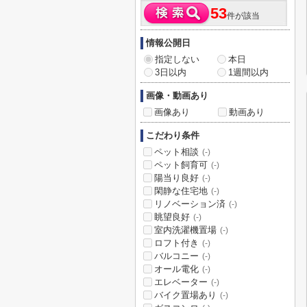
53
件が該当
情報公開日
指定しない
本日
3日以内
1週間以内
画像・動画あり
画像あり
動画あり
こだわり条件
ペット相談
(-)
ペット飼育可
(-)
陽当り良好
(-)
閑静な住宅地
(-)
リノベーション済
(-)
眺望良好
(-)
室内洗濯機置場
(-)
ロフト付き
(-)
バルコニー
(-)
オール電化
(-)
エレベーター
(-)
バイク置場あり
(-)