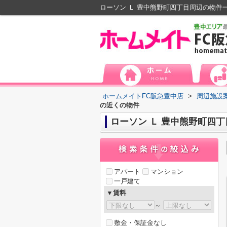
ローソン Ｌ 豊中熊野町四丁目周辺の物件
ホームメイトFC阪急豊中店
>
周辺施設
の近くの物件
ローソン Ｌ 豊中熊野町四
アパート
マンション
一戸建て
▼賃料
～
敷金・保証金なし