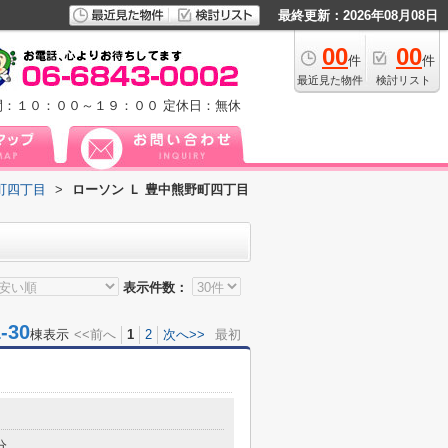
最終更新：2026年08月08日
00
00
件
件
最近見た物件
検討リスト
間：１０：００～１９：００
定休日：無休
町四丁目
>
ローソン Ｌ 豊中熊野町四丁目
表示件数：
30
棟表示
<<前へ
1
2
次へ>>
最初
分