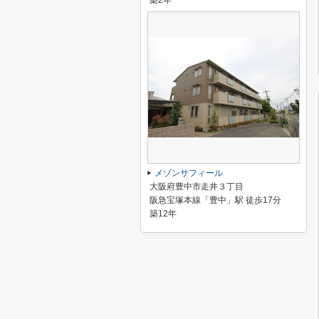
築2年
メゾンサフィール
大阪府豊中市走井３丁目
阪急宝塚本線「豊中」駅 徒歩17分
築12年