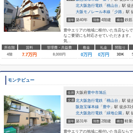
北大阪急行電鉄
「
桃山台
」駅 徒
大阪モノレール本線
「
少路
」駅 
築40年
4階建
鉄筋
築年
階数
構造
豊中エリアの地域に根付いた当店ならで
なご要望にも対応させていただきます。
気...
所在階
賃料
管理費・共益費
敷金
礼金
間取り
7.7
万円
0万円
0万円
4階
8,000円
3DK
モンテビュー
大阪府
豊中市
旭丘
住所
交通
北大阪急行電鉄
「
桃山台
」駅 徒
阪急宝塚本線
「
豊中
」駅 徒歩31
北大阪急行電鉄
「
緑地公園
」駅 
築31年
2階建
軽量
築年
階数
構造
豊中エリアの地域に根付いた当店ならで