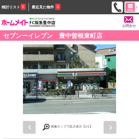
0
0
検討リスト
最近見た物件
お問合せ
セブンーイレブン 豊中曽根東町店
前
次
画像タップで拡大表示【
1
/1】