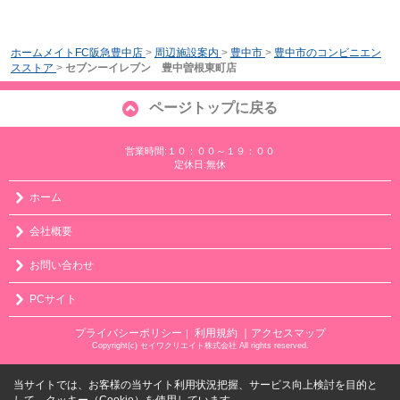
ホームメイトFC阪急豊中店
>
周辺施設案内
>
豊中市
>
豊中市のコンビニエン
スストア
>
セブンーイレブン 豊中曽根東町店
ページトップに戻る
営業時間:１０：００～１９：００
定休日:無休
ホーム
会社概要
お問い合わせ
PCサイト
プライバシーポリシー
利用規約
｜アクセスマップ
｜
Copyright(c) セイワクリエイト株式会社 All rights reserved.
当サイトでは、お客様の当サイト利用状況把握、サービス向上検討を目的と