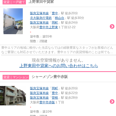
上野東田中貸家
賃貸｜一戸建て
阪急宝塚本線
「
豊中
」駅 徒歩20分
北大阪急行電鉄
「
桃山台
」駅 徒歩30分
阪急宝塚本線
「
岡町
」駅 徒歩24分
大阪府
豊中市
上野東
１丁目12-22
-
築年数：築55年
階数：2階建
豊中エリアの地域に根付いた当店ならではの経験豊富なスタッフがお客様のどん
なご要望にも対応させていただきます。豊中エリアの賃貸情報のことは何でもお
気軽にご相談ください。一生...
現在空室情報がありません。
上野東田中貸家へのお問い合わせはこちら
シャーメゾン豊中赤阪
賃貸｜マンション
阪急宝塚本線
「
岡町
」駅 徒歩20分
阪急宝塚本線
「
豊中
」駅 徒歩22分
阪急宝塚本線
「
曽根
」駅 徒歩28分
大阪府
豊中市
赤阪
１丁目
-
築年数：築10年