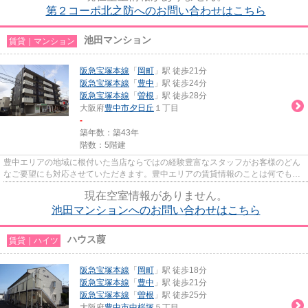
第２コーポ北之防へのお問い合わせはこちら
池田マンション
賃貸｜マンション
阪急宝塚本線
「
岡町
」駅 徒歩21分
阪急宝塚本線
「
豊中
」駅 徒歩24分
阪急宝塚本線
「
曽根
」駅 徒歩28分
大阪府
豊中市
夕日丘
１丁目
-
築年数：築43年
階数：5階建
豊中エリアの地域に根付いた当店ならではの経験豊富なスタッフがお客様のどん
なご要望にも対応させていただきます。豊中エリアの賃貸情報のことは何でもお
気軽にご相談ください。一生...
現在空室情報がありません。
池田マンションへのお問い合わせはこちら
ハウス葭
賃貸｜ハイツ
阪急宝塚本線
「
岡町
」駅 徒歩18分
阪急宝塚本線
「
豊中
」駅 徒歩21分
阪急宝塚本線
「
曽根
」駅 徒歩25分
大阪府
豊中市
中桜塚
５丁目