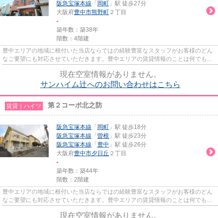
阪急宝塚本線
「
岡町
」駅 徒歩27分
大阪府
豊中市
熊野町
２丁目
-
築年数：築38年
階数：4階建
豊中エリアの地域に根付いた当店ならではの経験豊富なスタッフがお客様のどん
なご要望にも対応させていただきます。豊中エリアの賃貸情報のことは何でもお
気軽にご相談ください。一生...
現在空室情報がありません。
サンハイム辻へのお問い合わせはこちら
第２コーポ北之防
賃貸｜ハイツ
阪急宝塚本線
「
岡町
」駅 徒歩18分
阪急宝塚本線
「
曽根
」駅 徒歩23分
阪急宝塚本線
「
豊中
」駅 徒歩26分
大阪府
豊中市
夕日丘
２丁目
-
築年数：築44年
階数：2階建
豊中エリアの地域に根付いた当店ならではの経験豊富なスタッフがお客様のどん
なご要望にも対応させていただきます。豊中エリアの賃貸情報のことは何でもお
気軽にご相談ください。一生...
現在空室情報がありません。