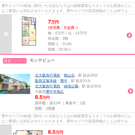
豊中エリアの地域に根付いた当店ならではの経験豊富なスタッフがお客様のどん
なご要望にも対応させていただきます。豊中エリアの賃貸情報のことは何でもお
気軽にご相談ください。一生...
7
万
円
(管理費・共益費 -)
敷：0万円｜礼：14万円
所在階：2階
間取り：2LDK
面積：50.00㎡
モンテビュー
賃貸｜ハイツ
北大阪急行電鉄
「
桃山台
」駅 徒歩26分
阪急宝塚本線
「
豊中
」駅 徒歩31分
北大阪急行電鉄
「
緑地公園
」駅 徒歩30分
大阪府
豊中市
旭丘
8.5
万円
築年数：築31年 ｜募集中：
1室
階数：2階建
豊中エリアの地域に根付いた当店ならではの経験豊富なスタッフがお客様のどん
なご要望にも対応させていただきます。豊中エリアの賃貸情報のことは何でもお
気軽にご相談ください。一生...
8.5
万
円