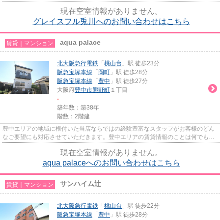
気軽にご相談ください。一生...
現在空室情報がありません。
グレイスフル兎川へのお問い合わせはこちら
aqua palace
賃貸｜マンション
北大阪急行電鉄
「
桃山台
」駅 徒歩23分
阪急宝塚本線
「
岡町
」駅 徒歩28分
阪急宝塚本線
「
豊中
」駅 徒歩27分
大阪府
豊中市
熊野町
１丁目
-
築年数：築38年
階数：2階建
豊中エリアの地域に根付いた当店ならではの経験豊富なスタッフがお客様のどん
なご要望にも対応させていただきます。豊中エリアの賃貸情報のことは何でもお
気軽にご相談ください。一生...
現在空室情報がありません。
aqua palaceへのお問い合わせはこちら
サンハイム辻
賃貸｜マンション
北大阪急行電鉄
「
桃山台
」駅 徒歩22分
阪急宝塚本線
「
豊中
」駅 徒歩28分