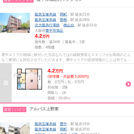
阪急宝塚本線
「
岡町
」駅 徒歩21分
阪急宝塚本線
「
曽根
」駅 徒歩28分
北大阪急行電鉄
「
桃山台
」駅 徒歩31分
大阪府
豊中市
旭丘
4.2
万円
築年数：築34年 ｜募集中：
1室
階数：4階建
豊中エリアの地域に根付いた当店ならではの経験豊富なスタッフがお客様のどん
なご要望にも対応させていただきます。豊中エリアの賃貸情報のことは何でもお
気軽にご相談ください。一生...
4.2
万
円
(管理費・共益費 5,000円)
敷：0万円｜礼：0万円
所在階：2階
間取り：1K
面積：20.00㎡
アルバス上野東
賃貸｜ハイツ
阪急宝塚本線
「
豊中
」駅 徒歩15分
阪急宝塚本線
「
岡町
」駅 徒歩25分