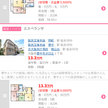
(管理費・共益費 5,500円)
敷：0万円｜礼：5万円
所在階：2階
間取り：2LDK
面積：56.93㎡
エスペランサ
賃貸｜ハイツ
阪急宝塚本線
「
岡町
」駅 徒歩18分
阪急宝塚本線
「
豊中
」駅 徒歩18分
北大阪急行電鉄
「
桃山台
」駅 徒歩32分
大阪府
豊中市
夕日丘
１丁目
13.3
万円
築年数：築15年 ｜募集中：
1室
階数：3階建
豊中エリアの地域に根付いた当店ならではの経験豊富なスタッフがお客様のどん
なご要望にも対応させていただきます。豊中エリアの賃貸情報のことは何でもお
気軽にご相談ください。一生...
13.3
万
円
(管理費・共益費 6,000円)
敷：0万円｜礼：20万円
所在階：1階
間取り：3LDK
面積：72.11㎡