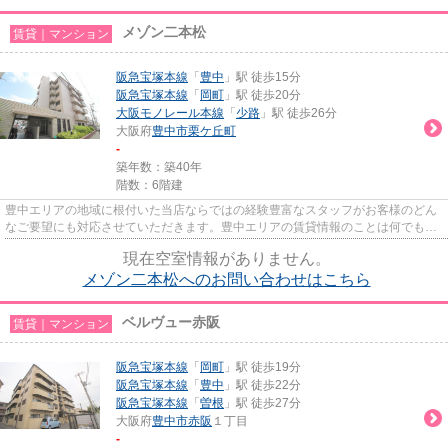
メゾン二本松
賃貸｜マンション
阪急宝塚本線
「
豊中
」駅 徒歩15分
阪急宝塚本線
「
岡町
」駅 徒歩20分
大阪モノレール本線
「
少路
」駅 徒歩26分
大阪府
豊中市
栗ケ丘町
-
築年数：築40年
階数：6階建
豊中エリアの地域に根付いた当店ならではの経験豊富なスタッフがお客様のどん
なご要望にも対応させていただきます。豊中エリアの賃貸情報のことは何でもお
気軽にご相談ください。一生...
現在空室情報がありません。
メゾン二本松へのお問い合わせはこちら
ベルヴュー赤阪
賃貸｜マンション
阪急宝塚本線
「
岡町
」駅 徒歩19分
阪急宝塚本線
「
豊中
」駅 徒歩22分
阪急宝塚本線
「
曽根
」駅 徒歩27分
大阪府
豊中市
赤阪
１丁目
-