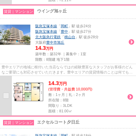
ウイング旭ヶ丘
賃貸｜マンション
阪急宝塚本線
「
岡町
」駅 徒歩24分
阪急宝塚本線
「
豊中
」駅 徒歩27分
北大阪急行電鉄
「
桃山台
」駅 徒歩28分
大阪府
豊中市
旭丘
14.3
万円
築年数：築32年 ｜募集中：
1室
階数：8階建 地下1階
豊中エリアの地域に根付いた当店ならではの経験豊富なスタッフがお客様のどん
なご要望にも対応させていただきます。豊中エリアの賃貸情報のことは何でもお
気軽にご相談ください。一生...
14.3
万
円
(管理費・共益費 10,000円)
敷：1ヶ月｜礼：2ヶ月
所在階：8階
間取り：3LDK
面積：81.00㎡
エクセルコート夕日丘
賃貸｜マンション
阪急宝塚本線
「
岡町
」駅 徒歩18分