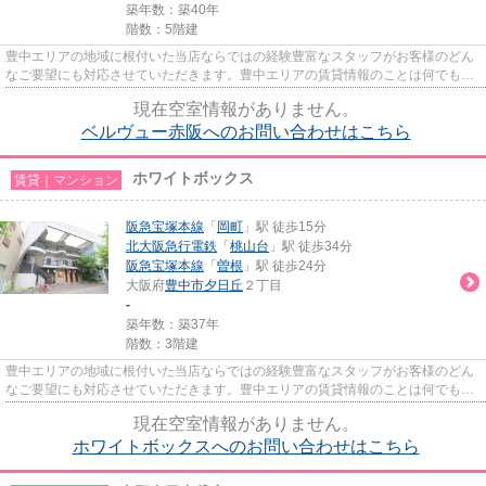
築年数：築40年
階数：5階建
豊中エリアの地域に根付いた当店ならではの経験豊富なスタッフがお客様のどん
なご要望にも対応させていただきます。豊中エリアの賃貸情報のことは何でもお
気軽にご相談ください。一生...
現在空室情報がありません。
ベルヴュー赤阪へのお問い合わせはこちら
ホワイトボックス
賃貸｜マンション
阪急宝塚本線
「
岡町
」駅 徒歩15分
北大阪急行電鉄
「
桃山台
」駅 徒歩34分
阪急宝塚本線
「
曽根
」駅 徒歩24分
大阪府
豊中市
夕日丘
２丁目
-
築年数：築37年
階数：3階建
豊中エリアの地域に根付いた当店ならではの経験豊富なスタッフがお客様のどん
なご要望にも対応させていただきます。豊中エリアの賃貸情報のことは何でもお
気軽にご相談ください。一生...
現在空室情報がありません。
ホワイトボックスへのお問い合わせはこちら