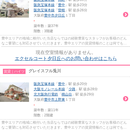
阪急宝塚本線
「
豊中
」駅 徒歩23分
阪急宝塚本線
「
曽根
」駅 徒歩26分
大阪府
豊中市
夕日丘
１丁目
-
築年数：築37年
階数：3階建
豊中エリアの地域に根付いた当店ならではの経験豊富なスタッフがお客様のどん
なご要望にも対応させていただきます。豊中エリアの賃貸情報のことは何でもお
気軽にご相談ください。一生...
現在空室情報がありません。
エクセルコート夕日丘へのお問い合わせはこちら
グレイスフル兎川
賃貸｜ハイツ
阪急宝塚本線
「
豊中
」駅 徒歩20分
大阪モノレール本線
「
少路
」駅 徒歩28分
北大阪急行電鉄
「
桃山台
」駅 徒歩29分
大阪府
豊中市
上野東
１丁目
-
築年数：築11年
階数：2階建
豊中エリアの地域に根付いた当店ならではの経験豊富なスタッフがお客様のどん
なご要望にも対応させていただきます。豊中エリアの賃貸情報のことは何でもお