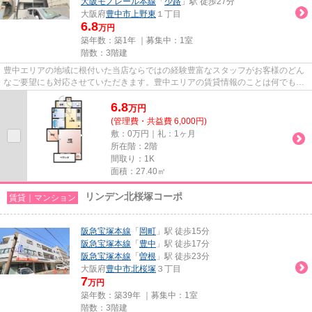
大阪モノレール本線
「
少路
」駅 徒歩27分
大阪府
豊中市
上野東
１丁目
6.8
万円
築年数：築1年 ｜募集中：
1室
階数：3階建
豊中エリアの地域に根付いた当店ならではの経験豊富なスタッフがお客様のどん
なご要望にも対応させていただきます。豊中エリアの賃貸情報のことは何でもお
気軽にご相談ください。一生...
6.8
万
円
(管理費・共益費 6,000円)
敷：0万円｜礼：1ヶ月
所在階：2階
間取り：1K
面積：27.40㎡
リンデン北桜塚コーポ
賃貸｜マンション
阪急宝塚本線
「
岡町
」駅 徒歩15分
阪急宝塚本線
「
豊中
」駅 徒歩17分
阪急宝塚本線
「
曽根
」駅 徒歩23分
大阪府
豊中市
北桜塚
３丁目
7
万円
築年数：築39年 ｜募集中：
1室
階数：3階建