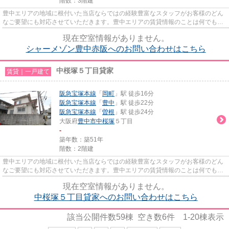
階数：3階建
豊中エリアの地域に根付いた当店ならではの経験豊富なスタッフがお客様のどん
なご要望にも対応させていただきます。豊中エリアの賃貸情報のことは何でもお
気軽にご相談ください。一生...
現在空室情報がありません。
シャーメゾン豊中赤阪へのお問い合わせはこちら
中桜塚５丁目貸家
賃貸｜一戸建て
阪急宝塚本線
「
岡町
」駅 徒歩16分
阪急宝塚本線
「
豊中
」駅 徒歩22分
阪急宝塚本線
「
曽根
」駅 徒歩24分
大阪府
豊中市
中桜塚
５丁目
-
築年数：築51年
階数：2階建
豊中エリアの地域に根付いた当店ならではの経験豊富なスタッフがお客様のどん
なご要望にも対応させていただきます。豊中エリアの賃貸情報のことは何でもお
気軽にご相談ください。一生...
現在空室情報がありません。
中桜塚５丁目貸家へのお問い合わせはこちら
該当公開件数
59
棟 空き数
6
件
1-20
棟表示