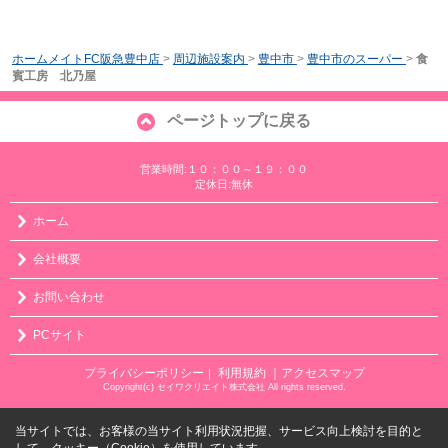
ホームメイトFC阪急豊中店
>
周辺施設案内
>
豊中市
>
豊中市のスーパー
>
食
賓工房 北乃屋
ページトップに戻る
営業時間:１０：００～１９：００
定休日:無休
ホーム
会社概要
お問い合わせ
PCサイト
プライバシーポリシー
利用規約
｜アクセスマップ
｜
Copyright(c) セイワクリエイト株式会社 All rights reserved.
当サイトでは、お客様の当サイト利用状況把握、サービス向上検討を目的と