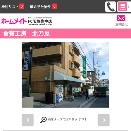
0
0
検討リスト
最近見た物件
お問合せ
食賓工房 北乃屋
前
次
画像タップで拡大表示【
1
/1】