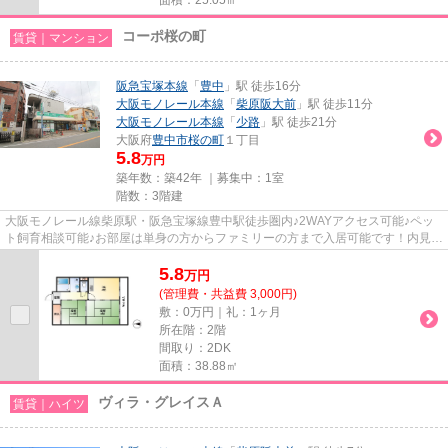
コーポ桜の町
賃貸｜マンション
阪急宝塚本線
「
豊中
」駅 徒歩16分
大阪モノレール本線
「
柴原阪大前
」駅 徒歩11分
大阪モノレール本線
「
少路
」駅 徒歩21分
大阪府
豊中市
桜の町
１丁目
5.8
万円
築年数：築42年 ｜募集中：
1室
階数：3階建
大阪モノレール線柴原駅・阪急宝塚線豊中駅徒歩圏内♪2WAYアクセス可能♪ペッ
ト飼育相談可能♪お部屋は単身の方からファミリーの方まで入居可能です！内見は
ホームメイトFC阪急豊中店にお...
5.8
万
円
(管理費・共益費 3,000円)
敷：0万円｜礼：1ヶ月
所在階：2階
間取り：2DK
面積：38.88㎡
ヴィラ・グレイスＡ
賃貸｜ハイツ