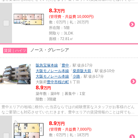
気軽にご相談ください。一生...
8.3
万
円
(管理費・共益費 10,000円)
敷：0万円｜礼：20万円
所在階：5階
間取り：3LDK
面積：72.81㎡
ノース・グレーシア
賃貸｜ハイツ
阪急宝塚本線
「
豊中
」駅 徒歩17分
大阪モノレール本線
「
柴原阪大前
」駅 徒歩10分
大阪モノレール本線
「
少路
」駅 徒歩17分
大阪府
豊中市
桜の町
１丁目
8.9
万円
築年数：築8年 ｜募集中：
1室
階数：3階建
豊中エリアの地域に根付いた当店ならではの経験豊富なスタッフがお客様のどん
なご要望にも対応させていただきます。豊中エリアの賃貸情報のことは何でもお
気軽にご相談ください。一生...
8.9
万
円
(管理費・共益費 7,000円)
敷：0万円｜礼：18万円