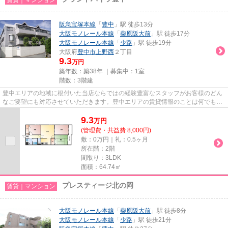
阪急宝塚本線
「
豊中
」駅 徒歩13分
大阪モノレール本線
「
柴原阪大前
」駅 徒歩17分
大阪モノレール本線
「
少路
」駅 徒歩19分
大阪府
豊中市
上野西
２丁目
9.3
万円
築年数：築38年 ｜募集中：
1室
階数：3階建
豊中エリアの地域に根付いた当店ならではの経験豊富なスタッフがお客様のどん
なご要望にも対応させていただきます。豊中エリアの賃貸情報のことは何でもお
気軽にご相談ください。一生...
9.3
万
円
(管理費・共益費 8,000円)
敷：0万円｜礼：0.5ヶ月
所在階：2階
間取り：3LDK
面積：64.74㎡
プレスティージ北の岡
賃貸｜マンション
大阪モノレール本線
「
柴原阪大前
」駅 徒歩8分
大阪モノレール本線
「
少路
」駅 徒歩21分