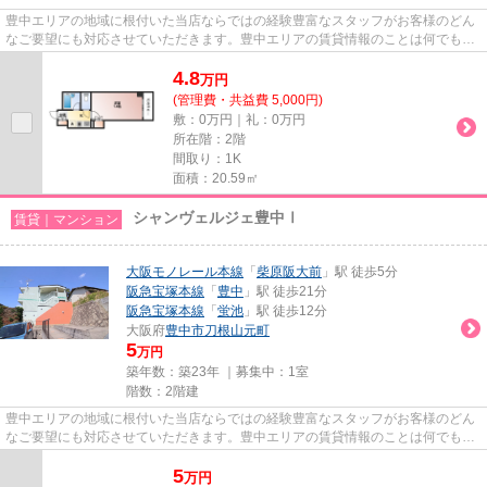
豊中エリアの地域に根付いた当店ならではの経験豊富なスタッフがお客様のどん
なご要望にも対応させていただきます。豊中エリアの賃貸情報のことは何でもお
気軽にご相談ください。一生...
4.8
万
円
(管理費・共益費 5,000円)
敷：0万円｜礼：0万円
所在階：2階
間取り：1K
面積：20.59㎡
シャンヴェルジェ豊中Ⅰ
賃貸｜マンション
大阪モノレール本線
「
柴原阪大前
」駅 徒歩5分
阪急宝塚本線
「
豊中
」駅 徒歩21分
阪急宝塚本線
「
蛍池
」駅 徒歩12分
大阪府
豊中市
刀根山元町
5
万円
築年数：築23年 ｜募集中：
1室
階数：2階建
豊中エリアの地域に根付いた当店ならではの経験豊富なスタッフがお客様のどん
なご要望にも対応させていただきます。豊中エリアの賃貸情報のことは何でもお
気軽にご相談ください。一生...
5
万
円