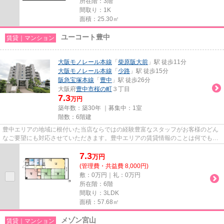
所在階：3階
間取り：1K
面積：25.30㎡
ユーコート豊中
賃貸｜マンション
大阪モノレール本線
「
柴原阪大前
」駅 徒歩11分
大阪モノレール本線
「
少路
」駅 徒歩15分
阪急宝塚本線
「
豊中
」駅 徒歩26分
大阪府
豊中市
桜の町
３丁目
7.3
万円
築年数：築30年 ｜募集中：
1室
階数：6階建
豊中エリアの地域に根付いた当店ならではの経験豊富なスタッフがお客様のどん
なご要望にも対応させていただきます。豊中エリアの賃貸情報のことは何でもお
気軽にご相談ください。一生...
7.3
万
円
(管理費・共益費 8,000円)
敷：0万円｜礼：0万円
所在階：6階
間取り：3LDK
面積：57.68㎡
メゾン宮山
賃貸｜マンション