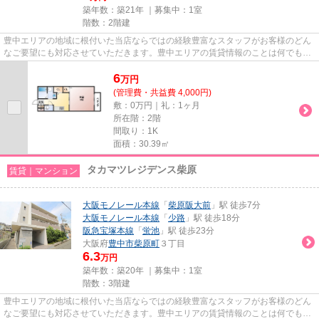
築年数：築21年 ｜募集中：
1室
階数：2階建
豊中エリアの地域に根付いた当店ならではの経験豊富なスタッフがお客様のどん
なご要望にも対応させていただきます。豊中エリアの賃貸情報のことは何でもお
気軽にご相談ください。一生...
6
万
円
(管理費・共益費 4,000円)
敷：0万円｜礼：1ヶ月
所在階：2階
間取り：1K
面積：30.39㎡
タカマツレジデンス柴原
賃貸｜マンション
大阪モノレール本線
「
柴原阪大前
」駅 徒歩7分
大阪モノレール本線
「
少路
」駅 徒歩18分
阪急宝塚本線
「
蛍池
」駅 徒歩23分
大阪府
豊中市
柴原町
３丁目
6.3
万円
築年数：築20年 ｜募集中：
1室
階数：3階建
豊中エリアの地域に根付いた当店ならではの経験豊富なスタッフがお客様のどん
なご要望にも対応させていただきます。豊中エリアの賃貸情報のことは何でもお