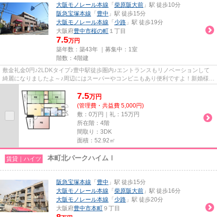
大阪モノレール本線
「
柴原阪大前
」駅 徒歩10分
阪急宝塚本線
「
豊中
」駅 徒歩15分
大阪モノレール本線
「
少路
」駅 徒歩19分
大阪府
豊中市
桜の町
１丁目
7.5
万円
築年数：築43年 ｜募集中：
1室
階数：4階建
敷金礼金0円♪2LDKタイプ♪豊中駅徒歩圏内♪エントランスもリノベーションして
綺麗になりましたよ～♪周辺にはスーパーやコンビニもあり便利ですよ！新婚様に
おススメのお部屋ですよ～(^_-)-☆
7.5
万
円
(管理費・共益費 5,000円)
敷：0万円｜礼：15万円
所在階：4階
間取り：3DK
面積：52.92㎡
本町北パークハイムⅠ
賃貸｜ハイツ
阪急宝塚本線
「
豊中
」駅 徒歩15分
大阪モノレール本線
「
柴原阪大前
」駅 徒歩16分
大阪モノレール本線
「
少路
」駅 徒歩20分
大阪府
豊中市
本町
９丁目
8