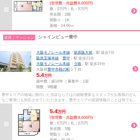
(管理費・共益費 6,000円)
敷：0万円｜礼：0万円
所在階：2階
間取り：1K
面積：24.00㎡
シャインビュー豊中
賃貸｜マンション
大阪モノレール本線
「
柴原阪大前
」駅 徒歩7分
阪急宝塚本線
「
豊中
」駅 徒歩21分
大阪モノレール本線
「
少路
」駅 徒歩15分
大阪府
豊中市
桜の町
２丁目
5.4
万円
築年数：築18年 ｜募集中：
1室
階数：9階建
豊中エリアの地域に根付いた当店ならではの経験豊富なスタッフがお客様のどん
なご要望にも対応させていただきます。豊中エリアの賃貸情報のことは何でもお
気軽にご相談ください。一生...
5.4
万
円
(管理費・共益費 8,000円)
敷：0万円｜礼：0万円
所在階：5階
間取り：1K
面積：25.05㎡