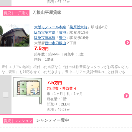
面積：67.42㎡
刀根山平屋貸家
賃貸｜一戸建て
大阪モノレール本線
「
柴原阪大前
」駅 徒歩6分
阪急宝塚本線
「
蛍池
」駅 徒歩13分
阪急宝塚本線
「
豊中
」駅 徒歩16分
大阪府
豊中市
刀根山
２丁目
7.5
万円
築年数：築66年 ｜募集中：
1室
階数：1階建
豊中エリアの地域に根付いた当店ならではの経験豊富なスタッフがお客様のどん
なご要望にも対応させていただきます。豊中エリアの賃貸情報のことは何でもお
気軽にご相談ください。一生...
7.5
万
円
(管理費・共益費 -)
敷：1ヶ月｜礼：1ヶ月
所在階：1階
間取り：2LDK
面積：49.58㎡
シャンティー豊中
賃貸｜マンション