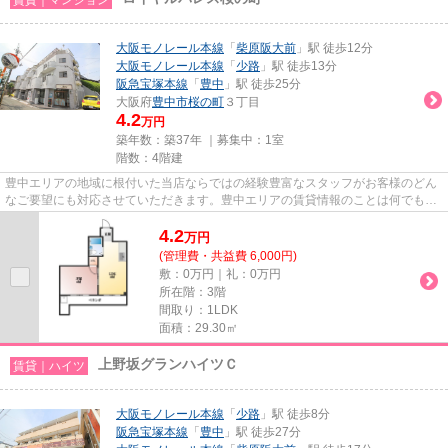
大阪モノレール本線
「
柴原阪大前
」駅 徒歩12分
大阪モノレール本線
「
少路
」駅 徒歩13分
阪急宝塚本線
「
豊中
」駅 徒歩25分
大阪府
豊中市
桜の町
３丁目
4.2
万円
築年数：築37年 ｜募集中：
1室
階数：4階建
豊中エリアの地域に根付いた当店ならではの経験豊富なスタッフがお客様のどん
なご要望にも対応させていただきます。豊中エリアの賃貸情報のことは何でもお
気軽にご相談ください。一生...
4.2
万
円
(管理費・共益費 6,000円)
敷：0万円｜礼：0万円
所在階：3階
間取り：1LDK
面積：29.30㎡
上野坂グランハイツＣ
賃貸｜ハイツ
大阪モノレール本線
「
少路
」駅 徒歩8分
阪急宝塚本線
「
豊中
」駅 徒歩27分