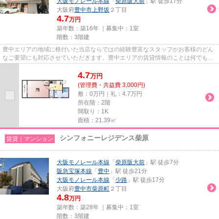
大阪モノレール本線
「
柴原阪大前
」駅 徒歩17分
大阪府
豊中市
上野坂
２丁目
4.7
万円
築年数：築16年 ｜募集中：
1室
階数：3階建
豊中エリアの地域に根付いた当店ならではの経験豊富なスタッフがお客様のどん
なご要望にも対応させていただきます。豊中エリアの賃貸情報のことは何でもお
気軽にご相談ください。一生...
4.7
万
円
(管理費・共益費 3,000円)
敷：0万円｜礼：4.7万円
所在階：2階
間取り：1K
面積：21.39㎡
シンフォニーレジデンス柴原
賃貸｜マンション
大阪モノレール本線
「
柴原阪大前
」駅 徒歩7分
阪急宝塚本線
「
豊中
」駅 徒歩21分
大阪モノレール本線
「
少路
」駅 徒歩17分
大阪府
豊中市
柴原町
２丁目
4.8
万円
築年数：築28年 ｜募集中：
1室
階数：3階建