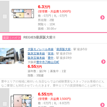
気軽にご相談ください。一生...
6.3
万
円
(管理費・共益費 5,000円)
敷：0万円｜礼：0万円
所在階：2階
間取り：1DK
面積：30.00㎡
REGIES柴原阪大前Ⅱ
賃貸｜ハイツ
大阪モノレール本線
「
柴原阪大前
」駅 徒歩5分
阪急宝塚本線
「
蛍池
」駅 徒歩15分
阪急宝塚本線
「
豊中
」駅 徒歩19分
大阪府
豊中市
刀根山元町
6.55
万円
築年数：築2年 ｜募集中：
1室
階数：3階建
豊中エリアの地域に根付いた当店ならではの経験豊富なスタッフがお客様のどん
なご要望にも対応させていただきます。豊中エリアの賃貸情報のことは何でもお
気軽にご相談ください。一生...
6.55
万
円
(管理費・共益費 3,500円)
敷：0万円｜礼：6.9万円