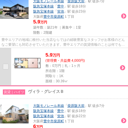
大阪モノレール本線
「
柴原阪大前
」駅 徒歩7分
阪急宝塚本線
「
豊中
」駅 徒歩18分
阪急宝塚本線
「
蛍池
」駅 徒歩23分
大阪府
豊中市
柴原町
１丁目
5.9
万円
築年数：築21年 ｜募集中：
1室
階数：2階建
豊中エリアの地域に根付いた当店ならではの経験豊富なスタッフがお客様のどん
なご要望にも対応させていただきます。豊中エリアの賃貸情報のことは何でもお
気軽にご相談ください。一生...
5.9
万
円
(管理費・共益費 4,000円)
敷：0万円｜礼：1ヶ月
所在階：1階
間取り：1K
面積：30.39㎡
ヴィラ・グレイスＢ
賃貸｜ハイツ
大阪モノレール本線
「
柴原阪大前
」駅 徒歩7分
阪急宝塚本線
「
豊中
」駅 徒歩18分
阪急宝塚本線
「
蛍池
」駅 徒歩22分
大阪府
豊中市
柴原町
１丁目
6
万円