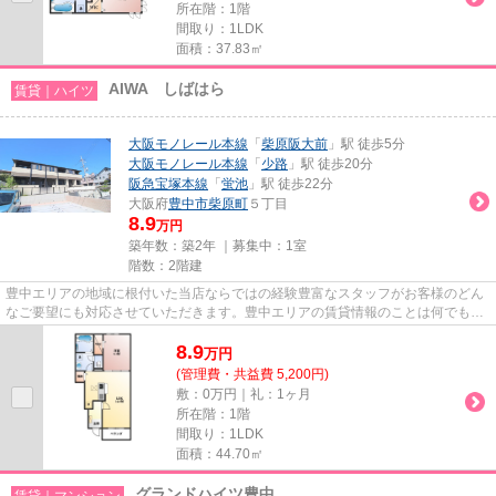
所在階：1階
間取り：1LDK
面積：37.83㎡
AIWA しばはら
賃貸｜ハイツ
大阪モノレール本線
「
柴原阪大前
」駅 徒歩5分
大阪モノレール本線
「
少路
」駅 徒歩20分
阪急宝塚本線
「
蛍池
」駅 徒歩22分
大阪府
豊中市
柴原町
５丁目
8.9
万円
築年数：築2年 ｜募集中：
1室
階数：2階建
豊中エリアの地域に根付いた当店ならではの経験豊富なスタッフがお客様のどん
なご要望にも対応させていただきます。豊中エリアの賃貸情報のことは何でもお
気軽にご相談ください。一生...
8.9
万
円
(管理費・共益費 5,200円)
敷：0万円｜礼：1ヶ月
所在階：1階
間取り：1LDK
面積：44.70㎡
グランドハイツ豊中
賃貸｜マンション