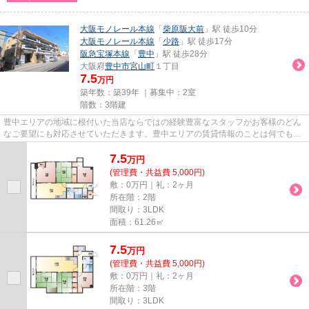
大阪モノレール本線
「
柴原阪大前
」駅 徒歩10分
大阪モノレール本線
「
少路
」駅 徒歩17分
阪急宝塚本線
「
豊中
」駅 徒歩28分
大阪府
豊中市
宮山町
１丁目
7.5
万円
築年数：築39年 ｜募集中：
2室
階数：3階建
豊中エリアの地域に根付いた当店ならではの経験豊富なスタッフがお客様のどん
なご要望にも対応させていただきます。豊中エリアの賃貸情報のことは何でもお
気軽にご相談ください。一生...
7.5
万
円
(管理費・共益費 5,000円)
敷：0万円｜礼：2ヶ月
所在階：2階
間取り：3LDK
面積：61.26㎡
7.5
万
円
(管理費・共益費 5,000円)
敷：0万円｜礼：2ヶ月
所在階：3階
間取り：3LDK