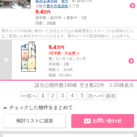
阪急宝塚本線
「
豊中
」駅 徒歩27分
大阪府
豊中市
柴原町
５丁目
9.4
万円
築年数：築35年 ｜募集中：
1室
階数：3階建
豊中エリアの地域に根付いた当店ならではの経験豊富なスタッフがお客様のどん
なご要望にも対応させていただきます。豊中エリアの賃貸情報のことは何でもお
気軽にご相談ください。一生...
9.4
万
円
(管理費・共益費 -)
敷：1ヶ月｜礼：2ヶ月
所在階：1階
間取り：1LDK
面積：91.00㎡
該当公開件数
190
棟 空き数
22
件
1-20
棟表示
1
2
3
4
5
<<前へ
次へ>>
最初
チェックした物件をまとめて
検討リストに追加
お問い合わせ