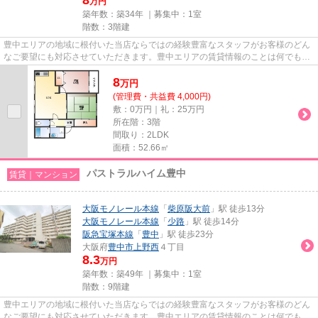
万円
築年数：築34年 ｜募集中：
1室
階数：3階建
豊中エリアの地域に根付いた当店ならではの経験豊富なスタッフがお客様のどん
なご要望にも対応させていただきます。豊中エリアの賃貸情報のことは何でもお
気軽にご相談ください。一生...
8
万
円
(管理費・共益費 4,000円)
敷：0万円｜礼：25万円
所在階：3階
間取り：2LDK
面積：52.66㎡
パストラルハイム豊中
賃貸｜マンション
大阪モノレール本線
「
柴原阪大前
」駅 徒歩13分
大阪モノレール本線
「
少路
」駅 徒歩14分
阪急宝塚本線
「
豊中
」駅 徒歩23分
大阪府
豊中市
上野西
４丁目
8.3
万円
築年数：築49年 ｜募集中：
1室
階数：9階建
豊中エリアの地域に根付いた当店ならではの経験豊富なスタッフがお客様のどん
なご要望にも対応させていただきます。豊中エリアの賃貸情報のことは何でもお