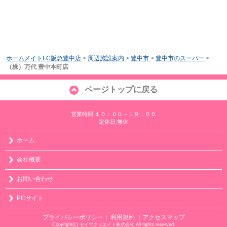
ホームメイトFC阪急豊中店
>
周辺施設案内
>
豊中市
>
豊中市のスーパー
>
（株）万代 豊中本町店
ページトップに戻る
営業時間:１０：００～１９：００
定休日:無休
ホーム
会社概要
お問い合わせ
PCサイト
プライバシーポリシー
利用規約
｜アクセスマップ
｜
Copyright(c) セイワクリエイト株式会社 All rights reserved.