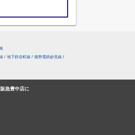
南
線
/
地下鉄谷町線
/
能勢電鉄妙見線
/
C阪急豊中店に