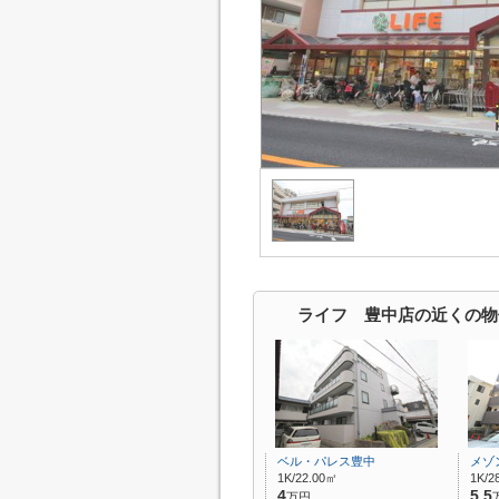
ライフ 豊中店の近くの物
ベル・パレス豊中
メゾ
1K/22.00㎡
1K/2
4
5.5
万円