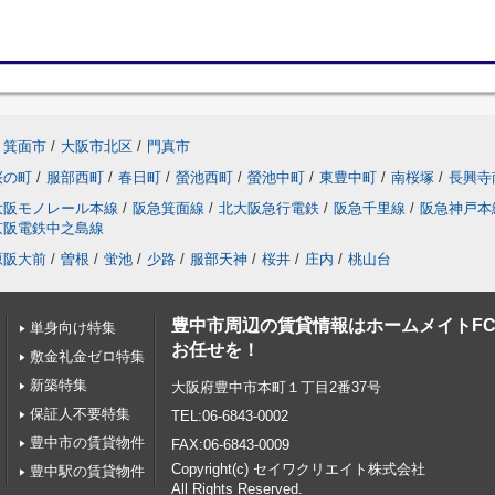
箕面市
/
大阪市北区
/
門真市
桜の町
/
服部西町
/
春日町
/
螢池西町
/
螢池中町
/
東豊中町
/
南桜塚
/
長興寺
大阪モノレール本線
/
阪急箕面線
/
北大阪急行電鉄
/
阪急千里線
/
阪急神戸本
京阪電鉄中之島線
原阪大前
/
曽根
/
蛍池
/
少路
/
服部天神
/
桜井
/
庄内
/
桃山台
豊中市周辺の賃貸情報はホームメイトF
単身向け特集
お任せを！
敷金礼金ゼロ特集
新築特集
大阪府豊中市本町１丁目2番37号
保証人不要特集
TEL:06-6843-0002
豊中市の賃貸物件
FAX:06-6843-0009
Copyright(c) セイワクリエイト株式会社
豊中駅の賃貸物件
All Rights Reserved.