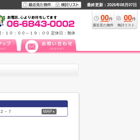
最終更新：2026年08月07日
00
00
件
件
最近見た物件
検討リスト
間：１０：００～１９：００
定休日：無休
２－７
MAP
▼