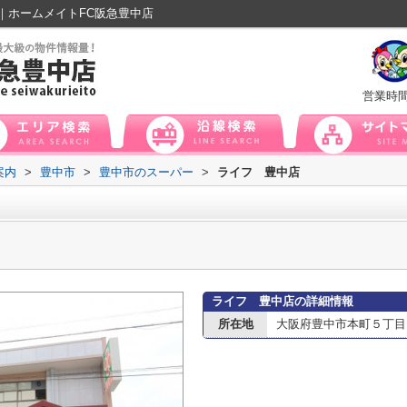
｜ホームメイトFC阪急豊中店
営業時
案内
>
豊中市
>
豊中市のスーパー
>
ライフ 豊中店
ライフ 豊中店の詳細情報
所在地
大阪府豊中市本町５丁目