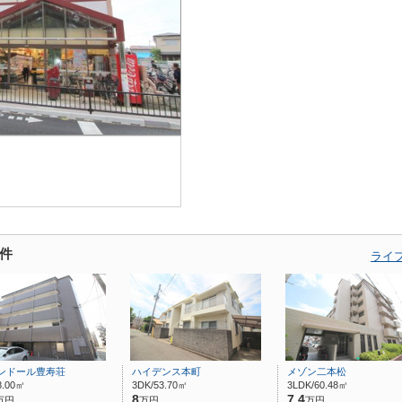
件
ライ
ンドール豊寿荘
ハイデンス本町
メゾン二本松
8.00㎡
3DK/53.70㎡
3LDK/60.48㎡
8
7.4
万円
万円
万円