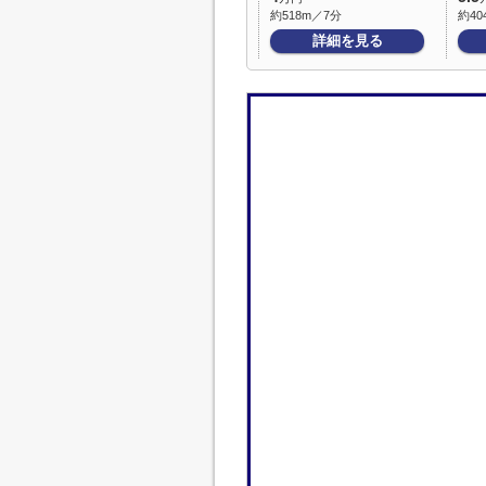
約518m／7分
約40
詳細を見る