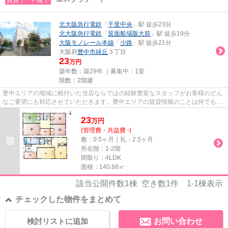
北大阪急行電鉄
「
千里中央
」駅 徒歩23分
北大阪急行電鉄
「
箕面船場阪大前
」駅 徒歩19分
大阪モノレール本線
「
少路
」駅 徒歩21分
大阪府
豊中市
緑丘
３丁目
23
万円
築年数：築29年 ｜募集中：
1室
階数：2階建
豊中エリアの地域に根付いた当店ならではの経験豊富なスタッフがお客様のどん
なご要望にも対応させていただきます。豊中エリアの賃貸情報のことは何でもお
気軽にご相談ください。一生...
23
万
円
(管理費・共益費 -)
敷：0.5ヶ月｜礼：2.5ヶ月
所在階：1-2階
間取り：4LDK
面積：140.88㎡
該当公開件数
1
棟 空き数
1
件
1-1
棟表示
チェックした物件をまとめて
検討リストに追加
お問い合わせ