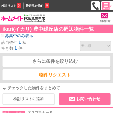
0
0
検討リスト
最近見た物件
お問合せ
ikari(イカリ) 豊中緑丘店の周辺物件一覧
募集中のみ表示
1
該当物件
棟
1
空き数
件
さらに条件を絞り込む
物件リクエスト
チェックした物件をまとめて
検討リストに追加
お問い合わせ
エスプラナード
賃貸｜一戸建て