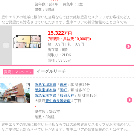
築年数：築1年 ｜募集中：
1室
階数：9階建
豊中エリアの地域に根付いた当店ならではの経験豊富なスタッフがお客様のどん
なご要望にも対応させていただきます。豊中エリアの賃貸情報のことは何でもお
気軽にご相談ください。一生...
15.322
万
円
(管理費・共益費 10,000円)
敷：0万円｜礼：0万円
所在階：6階
間取り：2LDK
面積：53.55㎡
イーグルリーチ
賃貸｜マンション
阪急宝塚本線
「
曽根
」駅 徒歩14分
阪急宝塚本線
「
岡町
」駅 徒歩20分
阪急宝塚本線
「
服部天神
」駅 徒歩18分
大阪府
豊中市
長興寺南
４丁目
-
築年数：築27年
階数：3階建
豊中エリアの地域に根付いた当店ならではの経験豊富なスタッフがお客様のどん
なご要望にも対応させていただきます。豊中エリアの賃貸情報のことは何でもお