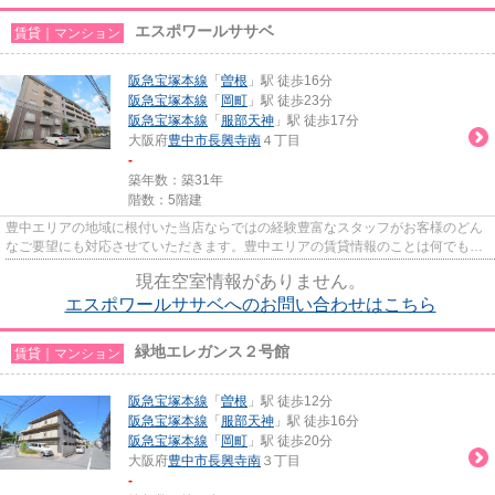
エスポワールササベ
賃貸｜マンション
阪急宝塚本線
「
曽根
」駅 徒歩16分
阪急宝塚本線
「
岡町
」駅 徒歩23分
阪急宝塚本線
「
服部天神
」駅 徒歩17分
大阪府
豊中市
長興寺南
４丁目
-
築年数：築31年
階数：5階建
豊中エリアの地域に根付いた当店ならではの経験豊富なスタッフがお客様のどん
なご要望にも対応させていただきます。豊中エリアの賃貸情報のことは何でもお
気軽にご相談ください。一生...
現在空室情報がありません。
エスポワールササベへのお問い合わせはこちら
緑地エレガンス２号館
賃貸｜マンション
阪急宝塚本線
「
曽根
」駅 徒歩12分
阪急宝塚本線
「
服部天神
」駅 徒歩16分
阪急宝塚本線
「
岡町
」駅 徒歩20分
大阪府
豊中市
長興寺南
３丁目
-