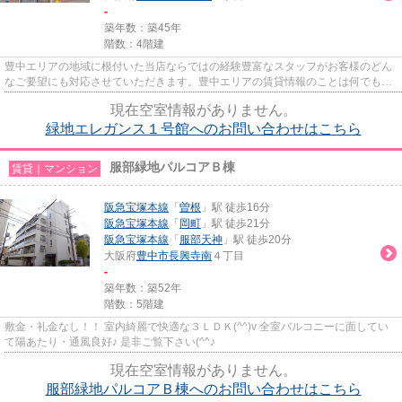
-
築年数：築45年
階数：4階建
豊中エリアの地域に根付いた当店ならではの経験豊富なスタッフがお客様のどん
なご要望にも対応させていただきます。豊中エリアの賃貸情報のことは何でもお
気軽にご相談ください。一生...
現在空室情報がありません。
緑地エレガンス１号館へのお問い合わせはこちら
服部緑地パルコアＢ棟
賃貸｜マンション
阪急宝塚本線
「
曽根
」駅 徒歩16分
阪急宝塚本線
「
岡町
」駅 徒歩21分
阪急宝塚本線
「
服部天神
」駅 徒歩20分
大阪府
豊中市
長興寺南
４丁目
-
築年数：築52年
階数：5階建
敷金・礼金なし！！ 室内綺麗で快適な３ＬＤＫ(^^)v 全室バルコニーに面してい
て陽あたり・通風良好♪ 是非ご覧下さい(^^♪
現在空室情報がありません。
服部緑地パルコアＢ棟へのお問い合わせはこちら