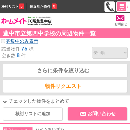
0
0
検討リスト
最近見た物件
お問合せ
豊中市立第四中学校の周辺物件一覧
募集中のみ表示
75
該当物件
棟
8
空き数
件
さらに条件を絞り込む
物件リクエスト
チェックした物件をまとめて
検討リストに追加
お問い合わせ
ハイムあいざわ
賃貸｜マンション