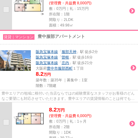
(管理費・共益費 8,000円)
敷：0万円｜礼：15万円
所在階：1階
間取り：2LDK
面積：49.98㎡
豊中服部アパートメント
賃貸｜マンション
阪急宝塚本線
「
服部天神
」駅 徒歩2分
阪急宝塚本線
「
曽根
」駅 徒歩16分
阪急宝塚本線
「
庄内
」駅 徒歩21分
大阪府
豊中市
服部西町
１丁目
8.2
万円
築年数：築35年 ｜募集中：
1室
階数：7階建
豊中エリアの地域に根付いた当店ならではの経験豊富なスタッフがお客様のどん
なご要望にも対応させていただきます。豊中エリアの賃貸情報のことは何でもお
気軽にご相談ください。一生...
8.2
万
円
(管理費・共益費 6,000円)
敷：0万円｜礼：1ヶ月
所在階：2階
間取り：1DK
面積：39.72㎡