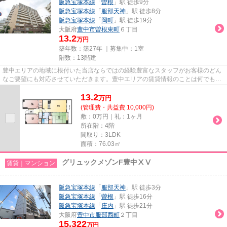
阪急宝塚本線
「
曽根
」駅 徒歩9分
阪急宝塚本線
「
服部天神
」駅 徒歩8分
阪急宝塚本線
「
岡町
」駅 徒歩19分
大阪府
豊中市
曽根東町
６丁目
13.2
万円
築年数：築27年 ｜募集中：
1室
階数：13階建
豊中エリアの地域に根付いた当店ならではの経験豊富なスタッフがお客様のどん
なご要望にも対応させていただきます。豊中エリアの賃貸情報のことは何でもお
気軽にご相談ください。一生...
13.2
万
円
(管理費・共益費 10,000円)
敷：0万円｜礼：1ヶ月
所在階：4階
間取り：3LDK
面積：76.03㎡
グリュックメゾンF豊中ⅩⅤ
賃貸｜マンション
阪急宝塚本線
「
服部天神
」駅 徒歩3分
阪急宝塚本線
「
曽根
」駅 徒歩16分
阪急宝塚本線
「
庄内
」駅 徒歩21分
大阪府
豊中市
服部西町
２丁目
15.322
万円