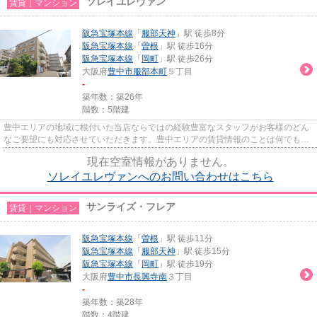
ソレイユレヴァン
賃貸｜マンション
阪急宝塚本線
「
服部天神
」駅 徒歩8分
阪急宝塚本線
「
曽根
」駅 徒歩16分
阪急宝塚本線
「
岡町
」駅 徒歩26分
大阪府
豊中市
服部本町
５丁目
-
築年数：築26年
階数：5階建
豊中エリアの地域に根付いた当店ならではの経験豊富なスタッフがお客様のどん
なご要望にも対応させていただきます。豊中エリアの賃貸情報のことは何でもお
気軽にご相談ください。一生...
現在空室情報がありません。
ソレイユレヴァンへのお問い合わせはこちら
サンライズ・フレア
賃貸｜マンション
阪急宝塚本線
「
曽根
」駅 徒歩11分
阪急宝塚本線
「
服部天神
」駅 徒歩15分
阪急宝塚本線
「
岡町
」駅 徒歩19分
大阪府
豊中市
長興寺南
３丁目
-
築年数：築28年
階数：4階建