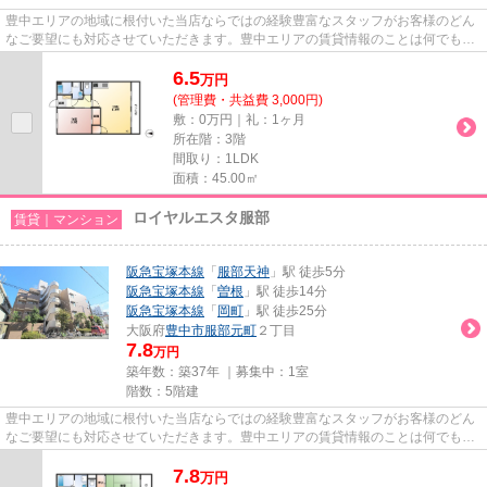
豊中エリアの地域に根付いた当店ならではの経験豊富なスタッフがお客様のどん
なご要望にも対応させていただきます。豊中エリアの賃貸情報のことは何でもお
気軽にご相談ください。一生...
6.5
万
円
(管理費・共益費 3,000円)
敷：0万円｜礼：1ヶ月
所在階：3階
間取り：1LDK
面積：45.00㎡
ロイヤルエスタ服部
賃貸｜マンション
阪急宝塚本線
「
服部天神
」駅 徒歩5分
阪急宝塚本線
「
曽根
」駅 徒歩14分
阪急宝塚本線
「
岡町
」駅 徒歩25分
大阪府
豊中市
服部元町
２丁目
7.8
万円
築年数：築37年 ｜募集中：
1室
階数：5階建
豊中エリアの地域に根付いた当店ならではの経験豊富なスタッフがお客様のどん
なご要望にも対応させていただきます。豊中エリアの賃貸情報のことは何でもお
気軽にご相談ください。一生...
7.8
万
円