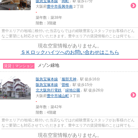
阪急宝塚本線
「
岡町
」駅 徒歩17分
大阪府
豊中市
長興寺南
２丁目
-
築年数：築38年
階数：3階建
豊中エリアの地域に根付いた当店ならではの経験豊富なスタッフがお客様のどん
なご要望にも対応させていただきます。豊中エリアの賃貸情報のことは何でもお
気軽にご相談ください。一生...
現在空室情報がありません。
ＳＫロックハイツへのお問い合わせはこちら
メゾン緑地
賃貸｜マンション
阪急宝塚本線
「
服部天神
」駅 徒歩16分
阪急宝塚本線
「
曽根
」駅 徒歩15分
北大阪急行電鉄
「
緑地公園
」駅 徒歩26分
大阪府
豊中市
城山町
３丁目
-
築年数：築42年
階数：4階建
豊中エリアの地域に根付いた当店ならではの経験豊富なスタッフがお客様のどん
なご要望にも対応させていただきます。豊中エリアの賃貸情報のことは何でもお
気軽にご相談ください。一生...
現在空室情報がありません。