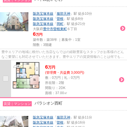
阪急宝塚本線
「
服部天神
」駅 徒歩10分
阪急宝塚本線
「
曽根
」駅 徒歩8分
阪急宝塚本線
「
岡町
」駅 徒歩21分
大阪府
豊中市
曽根東町
６丁目
6
万円
築年数：築38年 ｜募集中：
1室
階数：3階建
豊中エリアの地域に根付いた当店ならではの経験豊富なスタッフがお客様のどん
なご要望にも対応させていただきます。豊中エリアの賃貸情報のことは何でもお
気軽にご相談ください。一生...
6
万
円
(管理費・共益費 3,000円)
敷：0万円｜礼：0万円
所在階：2階
間取り：2DK
面積：37.00㎡
パラシオン西町
賃貸｜マンション
阪急宝塚本線
「
服部天神
」駅 徒歩11分
阪急宝塚本線
「
曽根
」駅 徒歩16分