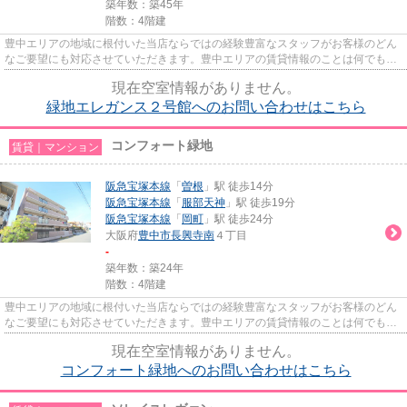
築年数：築45年
階数：4階建
豊中エリアの地域に根付いた当店ならではの経験豊富なスタッフがお客様のどん
なご要望にも対応させていただきます。豊中エリアの賃貸情報のことは何でもお
気軽にご相談ください。一生...
現在空室情報がありません。
緑地エレガンス２号館へのお問い合わせはこちら
コンフォート緑地
賃貸｜マンション
阪急宝塚本線
「
曽根
」駅 徒歩14分
阪急宝塚本線
「
服部天神
」駅 徒歩19分
阪急宝塚本線
「
岡町
」駅 徒歩24分
大阪府
豊中市
長興寺南
４丁目
-
築年数：築24年
階数：4階建
豊中エリアの地域に根付いた当店ならではの経験豊富なスタッフがお客様のどん
なご要望にも対応させていただきます。豊中エリアの賃貸情報のことは何でもお
気軽にご相談ください。一生...
現在空室情報がありません。
コンフォート緑地へのお問い合わせはこちら