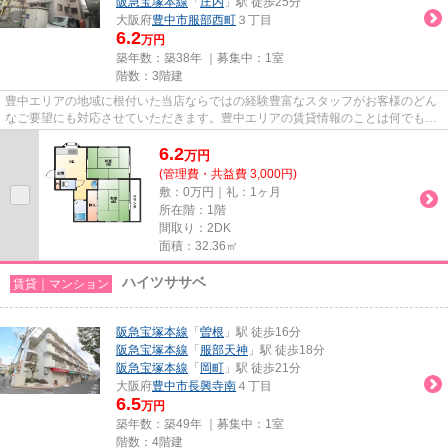
阪急宝塚本線
「
庄内
」駅 徒歩25分
大阪府
豊中市
服部西町
３丁目
6.2
万円
築年数：築38年 ｜募集中：
1室
階数：3階建
豊中エリアの地域に根付いた当店ならではの経験豊富なスタッフがお客様のどん
なご要望にも対応させていただきます。豊中エリアの賃貸情報のことは何でもお
気軽にご相談ください。一生...
6.2
万
円
(管理費・共益費 3,000円)
敷：0万円｜礼：1ヶ月
所在階：1階
間取り：2DK
面積：32.36㎡
ハイツササベ
賃貸｜マンション
阪急宝塚本線
「
曽根
」駅 徒歩16分
阪急宝塚本線
「
服部天神
」駅 徒歩18分
阪急宝塚本線
「
岡町
」駅 徒歩21分
大阪府
豊中市
長興寺南
４丁目
6.5
万円
築年数：築49年 ｜募集中：
1室
階数：4階建