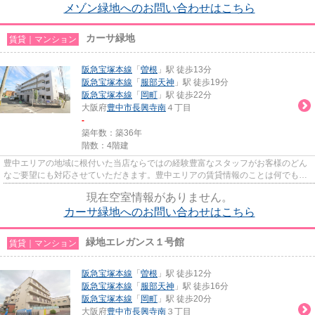
メゾン緑地へのお問い合わせはこちら
カーサ緑地
賃貸｜マンション
阪急宝塚本線
「
曽根
」駅 徒歩13分
阪急宝塚本線
「
服部天神
」駅 徒歩19分
阪急宝塚本線
「
岡町
」駅 徒歩22分
大阪府
豊中市
長興寺南
４丁目
-
築年数：築36年
階数：4階建
豊中エリアの地域に根付いた当店ならではの経験豊富なスタッフがお客様のどん
なご要望にも対応させていただきます。豊中エリアの賃貸情報のことは何でもお
気軽にご相談ください。一生...
現在空室情報がありません。
カーサ緑地へのお問い合わせはこちら
緑地エレガンス１号館
賃貸｜マンション
阪急宝塚本線
「
曽根
」駅 徒歩12分
阪急宝塚本線
「
服部天神
」駅 徒歩16分
阪急宝塚本線
「
岡町
」駅 徒歩20分
大阪府
豊中市
長興寺南
３丁目