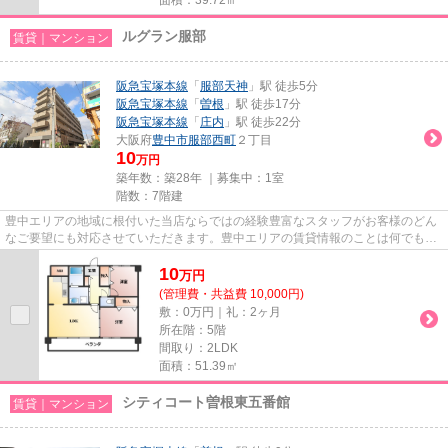
ルグラン服部
賃貸｜マンション
阪急宝塚本線
「
服部天神
」駅 徒歩5分
阪急宝塚本線
「
曽根
」駅 徒歩17分
阪急宝塚本線
「
庄内
」駅 徒歩22分
大阪府
豊中市
服部西町
２丁目
10
万円
築年数：築28年 ｜募集中：
1室
階数：7階建
豊中エリアの地域に根付いた当店ならではの経験豊富なスタッフがお客様のどん
なご要望にも対応させていただきます。豊中エリアの賃貸情報のことは何でもお
気軽にご相談ください。一生...
10
万
円
(管理費・共益費 10,000円)
敷：0万円｜礼：2ヶ月
所在階：5階
間取り：2LDK
面積：51.39㎡
シティコート曽根東五番館
賃貸｜マンション