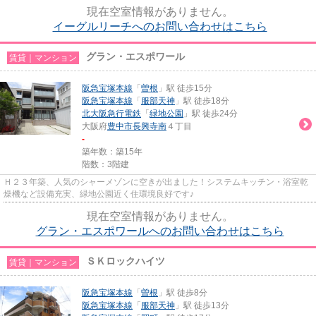
気軽にご相談ください。一生...
現在空室情報がありません。
イーグルリーチへのお問い合わせはこちら
グラン・エスポワール
賃貸｜マンション
阪急宝塚本線
「
曽根
」駅 徒歩15分
阪急宝塚本線
「
服部天神
」駅 徒歩18分
北大阪急行電鉄
「
緑地公園
」駅 徒歩24分
大阪府
豊中市
長興寺南
４丁目
-
築年数：築15年
階数：3階建
Ｈ２３年築、人気のシャーメゾンに空きが出ました！システムキッチン・浴室乾
燥機など設備充実、緑地公園近く住環境良好です♪
現在空室情報がありません。
グラン・エスポワールへのお問い合わせはこちら
ＳＫロックハイツ
賃貸｜マンション
阪急宝塚本線
「
曽根
」駅 徒歩8分
阪急宝塚本線
「
服部天神
」駅 徒歩13分