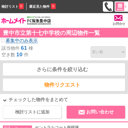
0
0
検討リスト
最近見た物件
お問合せ
豊中市立第十七中学校の周辺物件一覧
募集中のみ表示
61
該当物件
棟
10
空き数
件
さらに条件を絞り込む
物件リクエスト
チェックした物件をまとめて
検討リストに追加
お問い合わせ
セントラルコート南桜塚
賃貸｜マンション