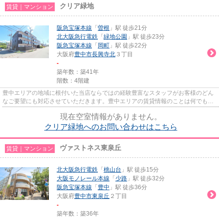
クリア緑地
賃貸｜マンション
阪急宝塚本線
「
曽根
」駅 徒歩21分
北大阪急行電鉄
「
緑地公園
」駅 徒歩23分
阪急宝塚本線
「
岡町
」駅 徒歩22分
大阪府
豊中市
長興寺北
３丁目
-
築年数：築41年
階数：4階建
豊中エリアの地域に根付いた当店ならではの経験豊富なスタッフがお客様のどん
なご要望にも対応させていただきます。豊中エリアの賃貸情報のことは何でもお
気軽にご相談ください。一生...
現在空室情報がありません。
クリア緑地へのお問い合わせはこちら
ヴァストネス東泉丘
賃貸｜マンション
北大阪急行電鉄
「
桃山台
」駅 徒歩15分
大阪モノレール本線
「
少路
」駅 徒歩32分
阪急宝塚本線
「
豊中
」駅 徒歩36分
大阪府
豊中市
東泉丘
２丁目
-
築年数：築36年