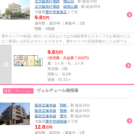
北大阪急行電鉄
「
桃山台
」駅 徒歩23分
北大阪急行電鉄
「
緑地公園
」駅 徒歩25分
大阪府
豊中市
東泉丘
１丁目
9.8
万円
築年数：築35年 ｜募集中：
1室
階数：4階建
豊中エリアの地域に根付いた当店ならではの経験豊富なスタッフがお客様のどん
なご要望にも対応させていただきます。豊中エリアの賃貸情報のことは何でもお
気軽にご相談ください。一生...
9.8
万
円
(管理費・共益費 7,000円)
敷：1ヶ月｜礼：2ヶ月
所在階：1階
間取り：3LDK
面積：91.51㎡
ヴェルデュール南桜塚
賃貸｜マンション
阪急宝塚本線
「
岡町
」駅 徒歩16分
阪急宝塚本線
「
曽根
」駅 徒歩19分
阪急宝塚本線
「
豊中
」駅 徒歩26分
大阪府
豊中市
南桜塚
４丁目
12.8
万円
築年数：築35年 ｜募集中：
1室