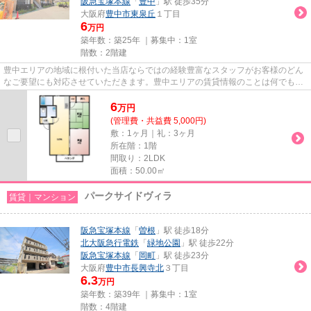
阪急宝塚本線
「
豊中
」駅 徒歩35分
大阪府
豊中市
東泉丘
１丁目
6
万円
築年数：築25年 ｜募集中：
1室
階数：2階建
豊中エリアの地域に根付いた当店ならではの経験豊富なスタッフがお客様のどん
なご要望にも対応させていただきます。豊中エリアの賃貸情報のことは何でもお
気軽にご相談ください。一生...
6
万
円
(管理費・共益費 5,000円)
敷：1ヶ月｜礼：3ヶ月
所在階：1階
間取り：2LDK
面積：50.00㎡
パークサイドヴィラ
賃貸｜マンション
阪急宝塚本線
「
曽根
」駅 徒歩18分
北大阪急行電鉄
「
緑地公園
」駅 徒歩22分
阪急宝塚本線
「
岡町
」駅 徒歩23分
大阪府
豊中市
長興寺北
３丁目
6.3
万円
築年数：築39年 ｜募集中：
1室
階数：4階建