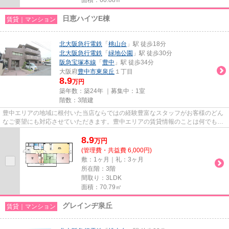
日恵ハイツE棟
賃貸｜マンション
北大阪急行電鉄
「
桃山台
」駅 徒歩18分
北大阪急行電鉄
「
緑地公園
」駅 徒歩30分
阪急宝塚本線
「
豊中
」駅 徒歩34分
大阪府
豊中市
東泉丘
１丁目
8.9
万円
築年数：築24年 ｜募集中：
1室
階数：3階建
豊中エリアの地域に根付いた当店ならではの経験豊富なスタッフがお客様のどん
なご要望にも対応させていただきます。豊中エリアの賃貸情報のことは何でもお
気軽にご相談ください。一生...
8.9
万
円
(管理費・共益費 6,000円)
敷：1ヶ月｜礼：3ヶ月
所在階：3階
間取り：3LDK
面積：70.79㎡
グレインヂ泉丘
賃貸｜マンション