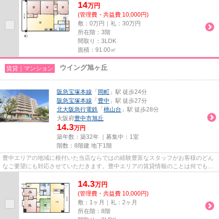
14
万
円
(管理費・共益費 10,000円)
敷：0万円｜礼：30万円
所在階：3階
間取り：3LDK
面積：91.00㎡
ウイング旭ヶ丘
賃貸｜マンション
阪急宝塚本線
「
岡町
」駅 徒歩24分
阪急宝塚本線
「
豊中
」駅 徒歩27分
北大阪急行電鉄
「
桃山台
」駅 徒歩28分
大阪府
豊中市
旭丘
14.3
万円
築年数：築32年 ｜募集中：
1室
階数：8階建 地下1階
豊中エリアの地域に根付いた当店ならではの経験豊富なスタッフがお客様のどん
なご要望にも対応させていただきます。豊中エリアの賃貸情報のことは何でもお
気軽にご相談ください。一生...
14.3
万
円
(管理費・共益費 10,000円)
敷：1ヶ月｜礼：2ヶ月
所在階：8階