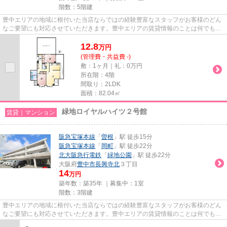
階数：5階建
豊中エリアの地域に根付いた当店ならではの経験豊富なスタッフがお客様のどん
なご要望にも対応させていただきます。豊中エリアの賃貸情報のことは何でもお
気軽にご相談ください。一生...
12.8
万
円
(管理費・共益費 -)
敷：1ヶ月｜礼：0万円
所在階：4階
間取り：2LDK
面積：82.04㎡
緑地ロイヤルハイツ２号館
賃貸｜マンション
阪急宝塚本線
「
曽根
」駅 徒歩15分
阪急宝塚本線
「
岡町
」駅 徒歩22分
北大阪急行電鉄
「
緑地公園
」駅 徒歩22分
大阪府
豊中市
長興寺北
３丁目
14
万円
築年数：築35年 ｜募集中：
1室
階数：3階建
豊中エリアの地域に根付いた当店ならではの経験豊富なスタッフがお客様のどん
なご要望にも対応させていただきます。豊中エリアの賃貸情報のことは何でもお
気軽にご相談ください。一生...