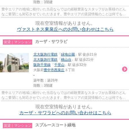
階数：3階建
豊中エリアの地域に根付いた当店ならではの経験豊富なスタッフがお客様のどん
なご要望にも対応させていただきます。豊中エリアの賃貸情報のことは何でもお
気軽にご相談ください。一生...
現在空室情報がありません。
ヴァストネス東泉丘へのお問い合わせはこちら
カーザ・サワラビ
賃貸｜マンション
北大阪急行電鉄
「
緑地公園
」駅 徒歩21分
北大阪急行電鉄
「
桃山台
」駅 徒歩21分
阪急千里線
「
千里山
」駅 徒歩32分
大阪府
豊中市
西泉丘
３丁目
-
築年数：築26年
階数：3階建
豊中エリアの地域に根付いた当店ならではの経験豊富なスタッフがお客様のどん
なご要望にも対応させていただきます。豊中エリアの賃貸情報のことは何でもお
気軽にご相談ください。一生...
現在空室情報がありません。
カーザ・サワラビへのお問い合わせはこちら
スプルースコート緑地
賃貸｜マンション