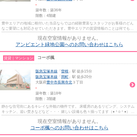
-
築年数：築36年
階数：4階建
豊中エリアの地域に根付いた当店ならではの経験豊富なスタッフがお客様のどん
なご要望にも対応させていただきます。豊中エリアの賃貸情報のことは何でもお
気軽にご相談ください。一生...
現在空室情報がありません。
アンビエント緑地公園へのお問い合わせはこちら
コーポ楓
賃貸｜マンション
阪急宝塚本線
「
曽根
」駅 徒歩15分
阪急宝塚本線
「
岡町
」駅 徒歩20分
大阪府
豊中市
長興寺北
３丁目
-
築年数：築18年
階数：3階建
静かな住宅街にあるキレイな外観の物件です。 床暖房のあるリビング、システム
キッチン、追い焚きなどなど・・・ 嬉しい設備も色々揃ってます（●＾o＾●） 是
非１度ご覧下さい♪
現在空室情報がありません。
コーポ楓へのお問い合わせはこちら