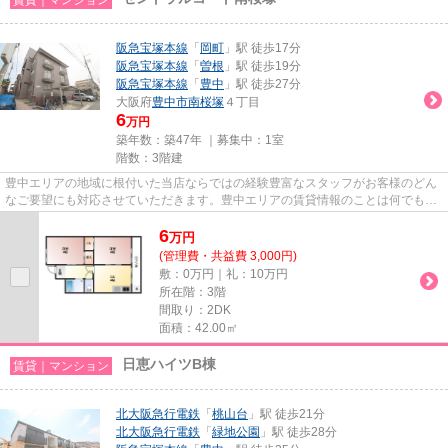
阪急宝塚本線
「
岡町
」駅 徒歩17分
阪急宝塚本線
「
曽根
」駅 徒歩19分
阪急宝塚本線
「
豊中
」駅 徒歩27分
大阪府
豊中市
南桜塚
４丁目
6
万円
築年数：築47年 ｜募集中：
1室
階数：3階建
豊中エリアの地域に根付いた当店ならではの経験豊富なスタッフがお客様のどん
なご要望にも対応させていただきます。豊中エリアの賃貸情報のことは何でもお
気軽にご相談ください。一生...
6
万
円
(管理費・共益費 3,000円)
敷：0万円｜礼：10万円
所在階：3階
間取り：2DK
面積：42.00㎡
日恵ハイツB棟
賃貸｜マンション
北大阪急行電鉄
「
桃山台
」駅 徒歩21分
北大阪急行電鉄
「
緑地公園
」駅 徒歩28分