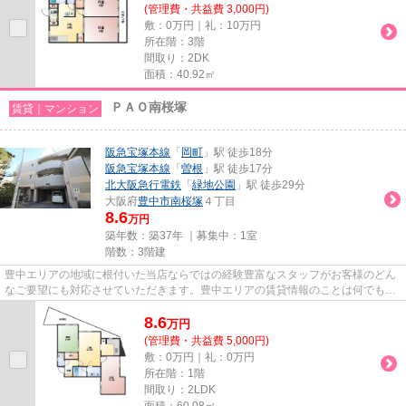
(管理費・共益費 3,000円)
敷：0万円｜礼：10万円
所在階：3階
間取り：2DK
面積：40.92㎡
ＰＡＯ南桜塚
賃貸｜マンション
阪急宝塚本線
「
岡町
」駅 徒歩18分
阪急宝塚本線
「
曽根
」駅 徒歩17分
北大阪急行電鉄
「
緑地公園
」駅 徒歩29分
大阪府
豊中市
南桜塚
４丁目
8.6
万円
築年数：築37年 ｜募集中：
1室
階数：3階建
豊中エリアの地域に根付いた当店ならではの経験豊富なスタッフがお客様のどん
なご要望にも対応させていただきます。豊中エリアの賃貸情報のことは何でもお
気軽にご相談ください。一生...
8.6
万
円
(管理費・共益費 5,000円)
敷：0万円｜礼：0万円
所在階：1階
間取り：2LDK
面積：60.08㎡