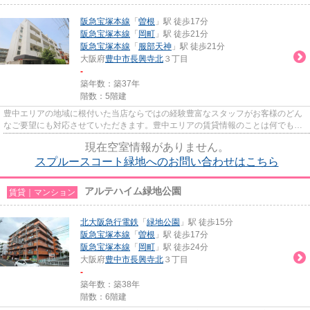
阪急宝塚本線
「
曽根
」駅 徒歩17分
阪急宝塚本線
「
岡町
」駅 徒歩21分
阪急宝塚本線
「
服部天神
」駅 徒歩21分
大阪府
豊中市
長興寺北
３丁目
-
築年数：築37年
階数：5階建
豊中エリアの地域に根付いた当店ならではの経験豊富なスタッフがお客様のどん
なご要望にも対応させていただきます。豊中エリアの賃貸情報のことは何でもお
気軽にご相談ください。一生...
現在空室情報がありません。
スプルースコート緑地へのお問い合わせはこちら
アルテハイム緑地公園
賃貸｜マンション
北大阪急行電鉄
「
緑地公園
」駅 徒歩15分
阪急宝塚本線
「
曽根
」駅 徒歩17分
阪急宝塚本線
「
岡町
」駅 徒歩24分
大阪府
豊中市
長興寺北
３丁目
-
築年数：築38年
階数：6階建