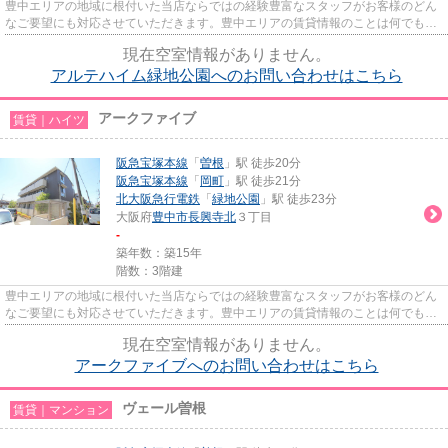
豊中エリアの地域に根付いた当店ならではの経験豊富なスタッフがお客様のどん
なご要望にも対応させていただきます。豊中エリアの賃貸情報のことは何でもお
気軽にご相談ください。一生...
現在空室情報がありません。
アルテハイム緑地公園へのお問い合わせはこちら
アークファイブ
賃貸｜ハイツ
阪急宝塚本線
「
曽根
」駅 徒歩20分
阪急宝塚本線
「
岡町
」駅 徒歩21分
北大阪急行電鉄
「
緑地公園
」駅 徒歩23分
大阪府
豊中市
長興寺北
３丁目
-
築年数：築15年
階数：3階建
豊中エリアの地域に根付いた当店ならではの経験豊富なスタッフがお客様のどん
なご要望にも対応させていただきます。豊中エリアの賃貸情報のことは何でもお
気軽にご相談ください。一生...
現在空室情報がありません。
アークファイブへのお問い合わせはこちら
ヴェール曽根
賃貸｜マンション