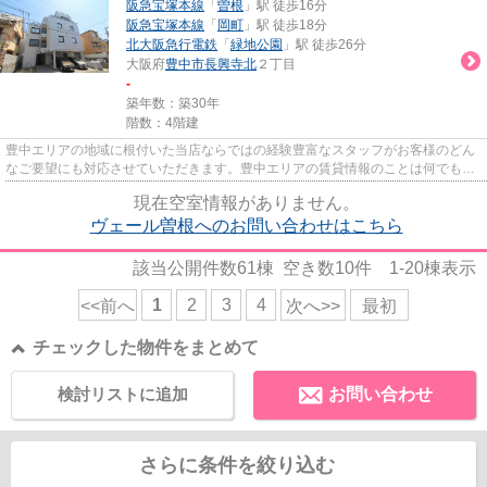
阪急宝塚本線
「
曽根
」駅 徒歩16分
阪急宝塚本線
「
岡町
」駅 徒歩18分
北大阪急行電鉄
「
緑地公園
」駅 徒歩26分
大阪府
豊中市
長興寺北
２丁目
-
築年数：築30年
階数：4階建
豊中エリアの地域に根付いた当店ならではの経験豊富なスタッフがお客様のどん
なご要望にも対応させていただきます。豊中エリアの賃貸情報のことは何でもお
気軽にご相談ください。一生...
現在空室情報がありません。
ヴェール曽根へのお問い合わせはこちら
該当公開件数
61
棟 空き数
10
件
1-20
棟表示
1
2
3
4
<<前へ
次へ>>
最初
チェックした物件をまとめて
検討リストに追加
お問い合わせ
さらに条件を絞り込む