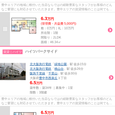
豊中エリアの地域に根付いた当店ならではの経験豊富なスタッフがお客様のどん
なご要望にも対応させていただきます。豊中エリアの賃貸情報のことは何でもお
気軽にご相談ください。一生...
6.3
万
円
(管理費・共益費 5,000円)
敷：0万円｜礼：10万円
所在階：1階
間取り：2LDK
面積：46.34㎡
ハイツパークサイド
賃貸｜ハイツ
北大阪急行電鉄
「
緑地公園
」駅 徒歩15分
北大阪急行電鉄
「
桃山台
」駅 徒歩26分
阪急千里線
「
千里山
」駅 徒歩30分
大阪府
豊中市
西泉丘
３丁目
6.5
万円
築年数：築34年 ｜募集中：
1室
階数：3階建
豊中エリアの地域に根付いた当店ならではの経験豊富なスタッフがお客様のどん
なご要望にも対応させていただきます。豊中エリアの賃貸情報のことは何でもお
気軽にご相談ください。一生...
6.5
万
円