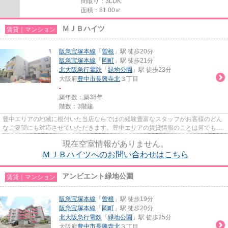
間取り：3LDK
面積：81.00㎡
ＭＪＢハイツ
賃貸｜マンション
阪急宝塚本線
「
曽根
」駅 徒歩20分
阪急宝塚本線
「
岡町
」駅 徒歩21分
北大阪急行電鉄
「
緑地公園
」駅 徒歩23分
大阪府
豊中市
長興寺北
３丁目
-
築年数：築38年
階数：3階建
豊中エリアの地域に根付いた当店ならではの経験豊富なスタッフがお客様のどん
なご要望にも対応させていただきます。豊中エリアの賃貸情報のことは何でもお
気軽にご相談ください。一生...
現在空室情報がありません。
ＭＪＢハイツへのお問い合わせはこちら
アンビエント緑地公園
賃貸｜マンション
阪急宝塚本線
「
曽根
」駅 徒歩19分
阪急宝塚本線
「
岡町
」駅 徒歩20分
北大阪急行電鉄
「
緑地公園
」駅 徒歩25分
大阪府
豊中市
長興寺北
３丁目