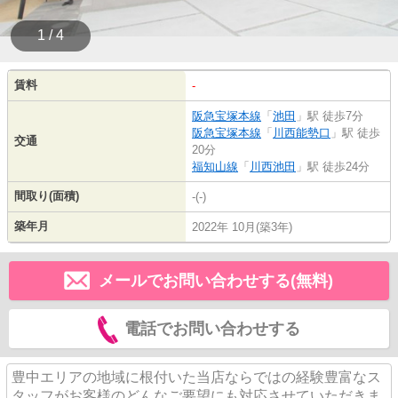
1 / 4
賃料
-
阪急宝塚本線
「
池田
」駅 徒歩7分
阪急宝塚本線
「
川西能勢口
」駅 徒歩
交通
20分
福知山線
「
川西池田
」駅 徒歩24分
間取り(面積)
-(-)
築年月
2022年 10月(築3年)
メールでお問い合わせする(無料)
電話でお問い合わせする
豊中エリアの地域に根付いた当店ならではの経験豊富なス
タッフがお客様のどんなご要望にも対応させていただきま