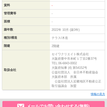
賃料
-
管理費等
-
面積
-
築年数
2022年 10月 (築3年)
種別/構造
テラス/木造
階建
2階建
セイワクリエイト株式会社
大阪府豊中市本町１丁目2番37号
TEL:06-6843-0002
大阪府知事 (4) 第54152号
取扱会社
公益社団法人 全日本不動産協会
大阪府本部 所属
公益社団法人近畿地区不動産公正
取引協議会 加盟
情報の見方
メールでお問い合わせする(無料)