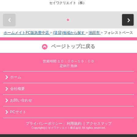
セイワクリエイト（株）
前
ホームメイトFC阪急豊中店
>
(賃貸)地域から探す
>
池田市
>
フォレストベース
ページトップに戻る
営業時間:１０：００～１９：００
定休日:無休
ホーム
会社概要
お問い合わせ
PCサイト
プライバシーポリシー
利用規約
｜アクセスマップ
｜
Copyright(c) セイワクリエイト株式会社 All rights reserved.