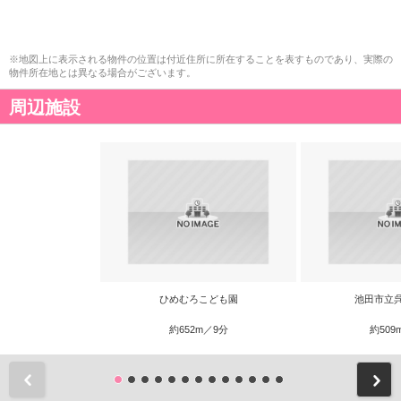
※地図上に表示される物件の位置は付近住所に所在することを表すものであり、実際の
物件所在地とは異なる場合がございます。
周辺施設
ひめむろこども園
池田市立
約652m／9分
約509
前