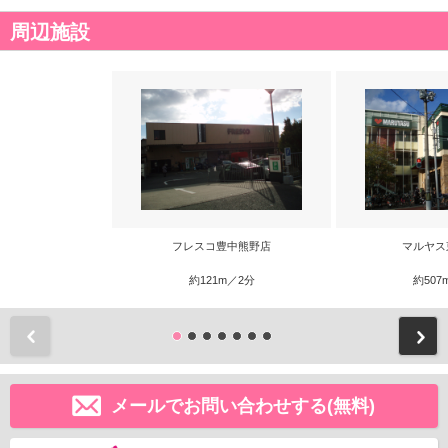
周辺施設
フレスコ豊中熊野店
マルヤス
約121m／2分
約507
前
メールでお問い合わせする(無料)