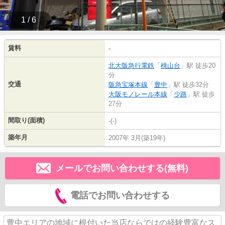
1 / 6
賃料
-
北大阪急行電鉄
「
桃山台
」駅 徒歩20
分
交通
阪急宝塚本線
「
豊中
」駅 徒歩32分
大阪モノレール本線
「
少路
」駅 徒歩
27分
間取り(面積)
-(-)
築年月
2007年 3月(築19年)
メールでお問い合わせする(無料)
電話でお問い合わせする
豊中エリアの地域に根付いた当店ならではの経験豊富なス