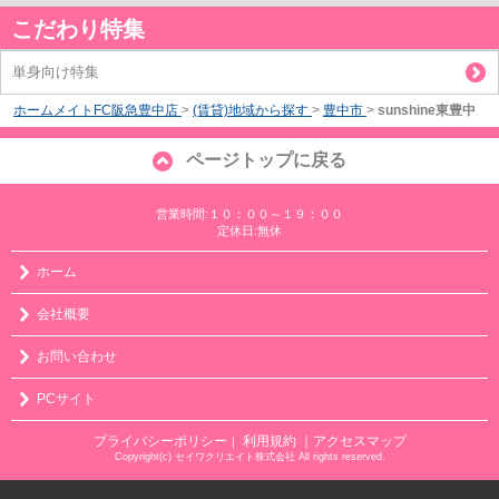
こだわり特集
単身向け特集
ホームメイトFC阪急豊中店
>
(賃貸)地域から探す
>
豊中市
>
sunshine東豊中
ページトップに戻る
営業時間:１０：００～１９：００
定休日:無休
ホーム
会社概要
お問い合わせ
PCサイト
プライバシーポリシー
利用規約
｜アクセスマップ
｜
Copyright(c) セイワクリエイト株式会社 All rights reserved.