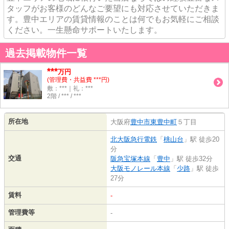
タッフがお客様のどんなご要望にも対応させていただきま
す。豊中エリアの賃貸情報のことは何でもお気軽にご相談
ください。一生懸命サポートいたします。
過去掲載物件一覧
***
万円
(管理費・共益費 ***円)
敷：***｜礼：***
2階 / *** / ***
所在地
大阪府
豊中市
東豊中町
５丁目
北大阪急行電鉄
「
桃山台
」駅 徒歩20
分
交通
阪急宝塚本線
「
豊中
」駅 徒歩32分
大阪モノレール本線
「
少路
」駅 徒歩
27分
賃料
-
管理費等
-