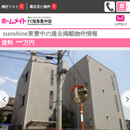
0
0
検討リスト
最近見た物件
お問合せ
sunshine東豊中の過去掲載物件情報
賃料
***
万円