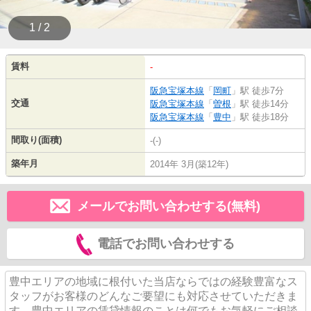
1 / 2
賃料
-
阪急宝塚本線
「
岡町
」駅 徒歩7分
交通
阪急宝塚本線
「
曽根
」駅 徒歩14分
阪急宝塚本線
「
豊中
」駅 徒歩18分
間取り(面積)
-(-)
築年月
2014年 3月(築12年)
メールでお問い合わせする(無料)
電話でお問い合わせする
豊中エリアの地域に根付いた当店ならではの経験豊富なス
タッフがお客様のどんなご要望にも対応させていただきま
す。豊中エリアの賃貸情報のことは何でもお気軽にご相談