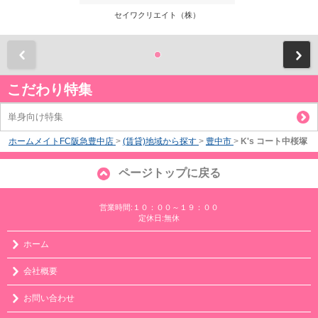
セイワクリエイト（株）
前
こだわり特集
単身向け特集
ホームメイトFC阪急豊中店
>
(賃貸)地域から探す
>
豊中市
>
K's コート中桜塚
ページトップに戻る
営業時間:１０：００～１９：００
定休日:無休
ホーム
会社概要
お問い合わせ