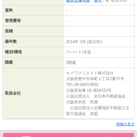
阪急宝塚本線
「
豊中
」駅 徒歩18分
賃料
-
管理費等
-
面積
-
築年数
2014年 3月 (築12年)
種別/構造
アパート/木造
階建
3階建
セイワクリエイト株式会社
大阪府豊中市本町１丁目2番37号
TEL:06-6843-0002
大阪府知事 (4) 第54152号
取扱会社
公益社団法人 全日本不動産協会
大阪府本部 所属
公益社団法人近畿地区不動産公正
取引協議会 加盟
情報の見方