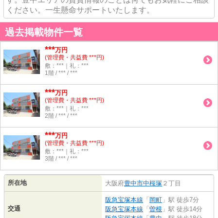
ください。一生懸命サポートいたします。
過去掲載物件一覧
***
万円
(管理費・共益費 ***円)
敷：***｜礼：***
1階 / *** / ***
***
万円
(管理費・共益費 ***円)
敷：***｜礼：***
2階 / *** / ***
***
万円
(管理費・共益費 ***円)
敷：***｜礼：***
3階 / *** / ***
所在地
大阪府
豊中市
中桜塚
２丁目
阪急宝塚本線
「
岡町
」駅 徒歩7分
交通
阪急宝塚本線
「
曽根
」駅 徒歩14分