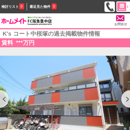
0
0
検討リスト
最近見た物件
お問合せ
K's コート中桜塚の過去掲載物件情報
賃料
***
万円