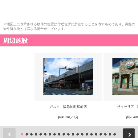
※地図上に表示される物件の位置は付近住所に所在することを表すものであり、実際の
物件所在地とは異なる場合がございます。
周辺施設
ガスト 阪急岡町駅前店
サイゼリア 
約493m／7分
約764
前