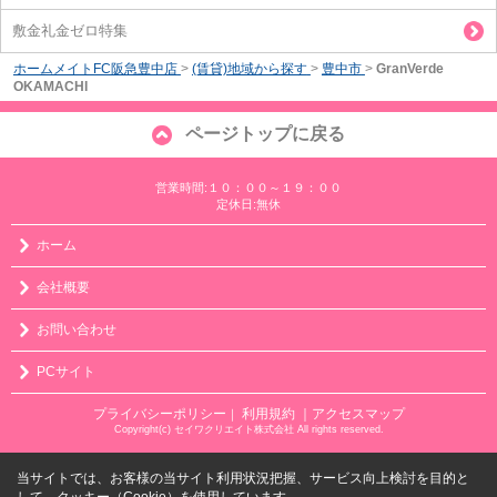
敷金礼金ゼロ特集
ホームメイトFC阪急豊中店
>
(賃貸)地域から探す
>
豊中市
>
GranVerde
OKAMACHI
ページトップに戻る
営業時間:１０：００～１９：００
定休日:無休
ホーム
会社概要
お問い合わせ
PCサイト
プライバシーポリシー
利用規約
｜アクセスマップ
｜
Copyright(c) セイワクリエイト株式会社 All rights reserved.
当サイトでは、お客様の当サイト利用状況把握、サービス向上検討を目的と