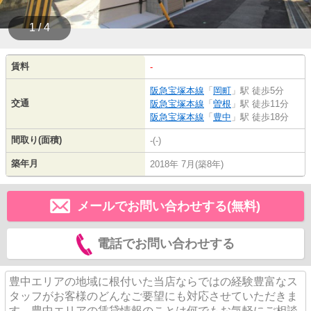
1 / 4
賃料
-
阪急宝塚本線
「
岡町
」駅 徒歩5分
交通
阪急宝塚本線
「
曽根
」駅 徒歩11分
阪急宝塚本線
「
豊中
」駅 徒歩18分
間取り(面積)
-(-)
築年月
2018年 7月(築8年)
メールでお問い合わせする(無料)
電話でお問い合わせする
豊中エリアの地域に根付いた当店ならではの経験豊富なス
タッフがお客様のどんなご要望にも対応させていただきま
す。豊中エリアの賃貸情報のことは何でもお気軽にご相談