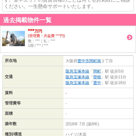
ください。一生懸命サポートいたします。
過去掲載物件一覧
***
万円
(管理費・共益費 ***円)
敷：***｜礼：***
1階 / *** / ***
所在地
大阪府
豊中市
岡町南
２丁目
阪急宝塚本線
「
岡町
」駅 徒歩5分
交通
阪急宝塚本線
「
曽根
」駅 徒歩11分
阪急宝塚本線
「
豊中
」駅 徒歩18分
賃料
-
管理費等
-
面積
-
築年数
2018年 7月 (築8年)
種別/構造
ハイツ/木造