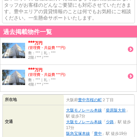
タッフがお客様のどんなご要望にも対応させていただきま
す。豊中エリアの賃貸情報のことは何でもお気軽にご相談
ください。一生懸命サポートいたします。
過去掲載物件一覧
***
万円
(管理費・共益費 ***円)
敷：***｜礼：***
2階 / *** / ***
***
万円
(管理費・共益費 ***円)
敷：***｜礼：***
4階 / *** / ***
所在地
大阪府
豊中市
桜の町
２丁目
大阪モノレール本線
「
柴原阪大前
」
駅 徒歩7分
交通
大阪モノレール本線
「
少路
」駅 徒歩
17分
阪急宝塚本線
「
豊中
」駅 徒歩19分