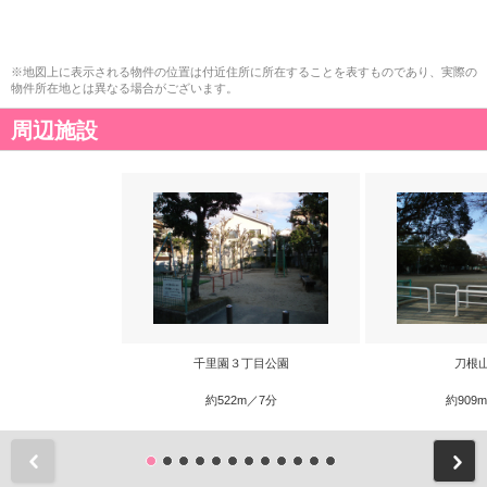
※地図上に表示される物件の位置は付近住所に所在することを表すものであり、実際の
物件所在地とは異なる場合がございます。
周辺施設
千里園３丁目公園
刀根
約522m／7分
約909
前