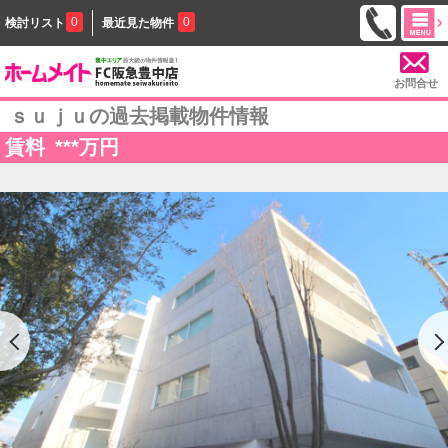
0
0
検討リスト
最近見た物件
お問合せ
ｓｕｊｕの過去掲載物件情報
賃料
***
万円