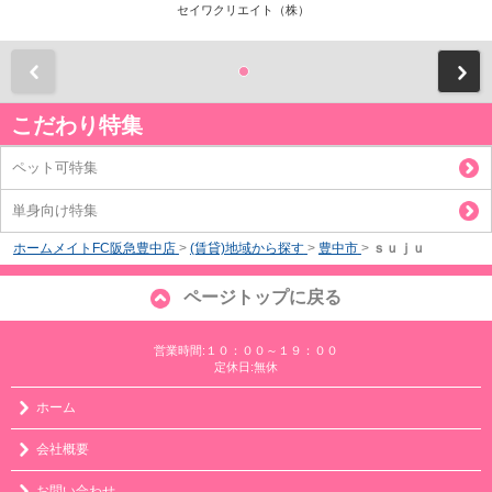
セイワクリエイト（株）
前
こだわり特集
ペット可特集
単身向け特集
ホームメイトFC阪急豊中店
>
(賃貸)地域から探す
>
豊中市
>
ｓｕｊｕ
ページトップに戻る
営業時間:１０：００～１９：００
定休日:無休
ホーム
会社概要
お問い合わせ