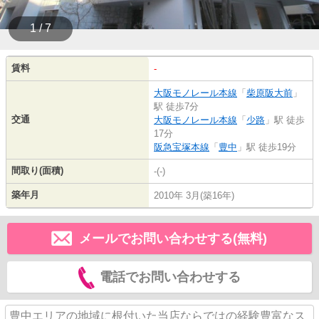
1 / 7
賃料
-
大阪モノレール本線
「
柴原阪大前
」
駅 徒歩7分
交通
大阪モノレール本線
「
少路
」駅 徒歩
17分
阪急宝塚本線
「
豊中
」駅 徒歩19分
間取り(面積)
-(-)
築年月
2010年 3月(築16年)
メールでお問い合わせする(無料)
電話でお問い合わせする
豊中エリアの地域に根付いた当店ならではの経験豊富なス