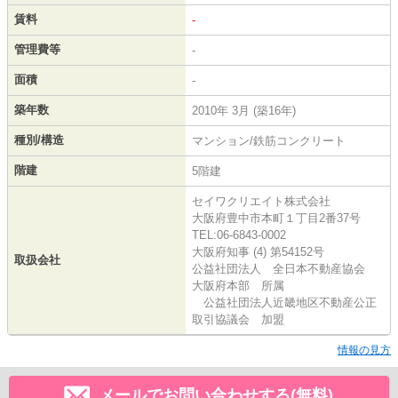
賃料
-
管理費等
-
面積
-
築年数
2010年 3月 (築16年)
種別/構造
マンション/鉄筋コンクリート
階建
5階建
セイワクリエイト株式会社
大阪府豊中市本町１丁目2番37号
TEL:06-6843-0002
大阪府知事 (4) 第54152号
取扱会社
公益社団法人 全日本不動産協会
大阪府本部 所属
公益社団法人近畿地区不動産公正
取引協議会 加盟
情報の見方
メールでお問い合わせする(無料)