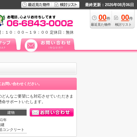
最終更新：2026年08月06日
00
00
件
件
最近見た物件
検討リスト
間：１０：００～１９：００
定休日：無休
にお問い合わせください。
のどんなご要望にも対応させていただきま
懸命サポートいたします。
建物
41年
階建
筋コンクリート