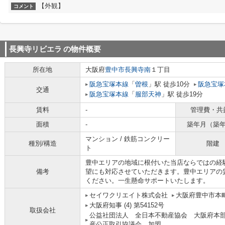
【外観】
コメント
長興寺リビエラ
の物件概要
所在地
大阪府
豊中市
長興寺南
１丁目
阪急宝塚本線
「
曽根
」駅 徒歩10分
阪急宝塚
交通
阪急宝塚本線
「
服部天神
」駅 徒歩19分
賃料
-
管理費・共
面積
-
築年月（築
マンション / 鉄筋コンクリー
種別/構造
階建
ト
豊中エリアの地域に根付いた当店ならではの経
備考
望にも対応させていただきます。豊中エリアの
ください。一生懸命サポートいたします。
セイワクリエイト株式会社
大阪府豊中市本町
大阪府知事 (4) 第54152号
取扱会社
公益社団法人 全日本不動産協会 大阪府本
産公正取引協議会 加盟