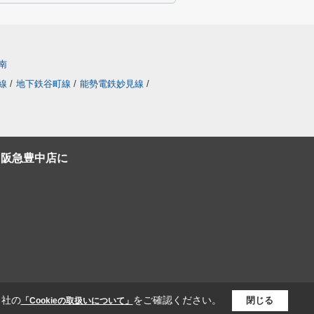
南
線
/
地下鉄谷町線
/
能勢電鉄妙見線
/
C阪急豊中店に
当社の
をご確認ください。
閉じる
「Cookieの取扱いについて」