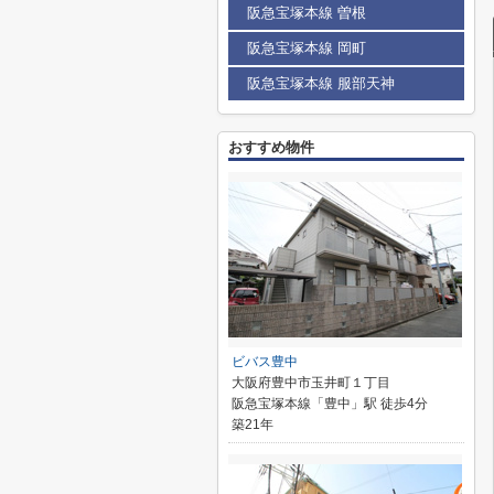
阪急宝塚本線 曽根
阪急宝塚本線 岡町
阪急宝塚本線 服部天神
おすすめ物件
ビバス豊中
大阪府豊中市玉井町１丁目
阪急宝塚本線「豊中」駅 徒歩4分
築21年