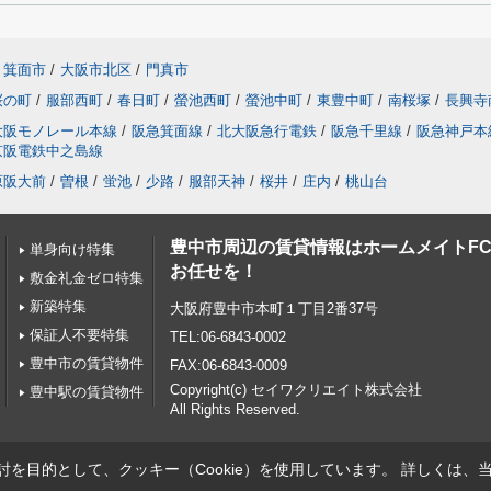
箕面市
/
大阪市北区
/
門真市
桜の町
/
服部西町
/
春日町
/
螢池西町
/
螢池中町
/
東豊中町
/
南桜塚
/
長興寺
大阪モノレール本線
/
阪急箕面線
/
北大阪急行電鉄
/
阪急千里線
/
阪急神戸本
京阪電鉄中之島線
原阪大前
/
曽根
/
蛍池
/
少路
/
服部天神
/
桜井
/
庄内
/
桃山台
豊中市周辺の賃貸情報はホームメイトF
単身向け特集
お任せを！
敷金礼金ゼロ特集
新築特集
大阪府豊中市本町１丁目2番37号
保証人不要特集
TEL:06-6843-0002
豊中市の賃貸物件
FAX:06-6843-0009
Copyright(c) セイワクリエイト株式会社
豊中駅の賃貸物件
All Rights Reserved.
を目的として、クッキー（Cookie）を使用しています。
詳しくは、