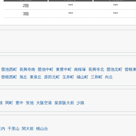
2階
***
***
3階
***
***
螢池西町
長興寺南
螢池中町
東豊中町
南桜塚
長興寺北
螢池北町
曽根
曽根西町
旭丘
東泉丘
原田元町
玉井町
城山町
三和町
向丘
根
岡町
豊中
蛍池
大阪空港
柴原阪大前
少路
庄内
千里山
関大前
桃山台