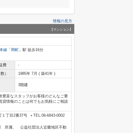
情報の見方
【マンション】
本線
「
岡町
」駅 徒歩16分
益費
-
年数）
1985年 7月 ( 築41年 )
3階建
験豊富なスタッフがお客様のどんなご要
賃貸情報のことは何でもお気軽にご相談
１丁目2番37号
TEL:06-6843-0002
部 所属、 公益社団法人近畿地区不動