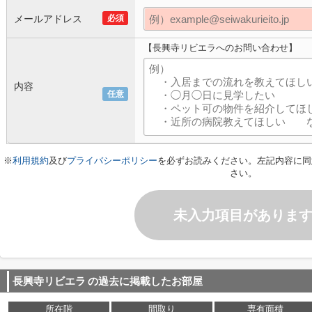
メールアドレス
必須
【長興寺リビエラへのお問い合わせ】
内容
任意
※
利用規約
及び
プライバシーポリシー
を必ずお読みください。左記内容に同
さい。
未入力項目がありま
長興寺リビエラ
の過去に掲載したお部屋
所在階
間取り
専有面積