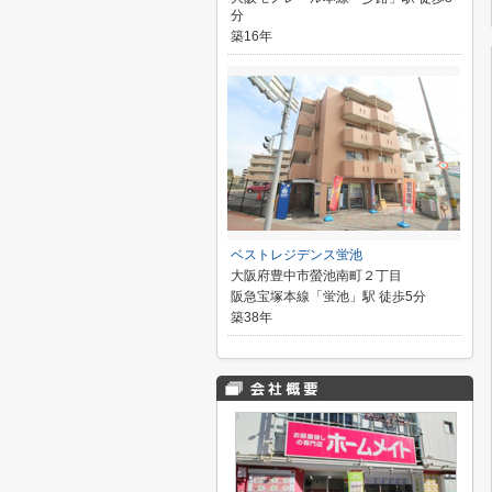
分
築16年
ベストレジデンス蛍池
大阪府豊中市螢池南町２丁目
阪急宝塚本線「蛍池」駅 徒歩5分
築38年