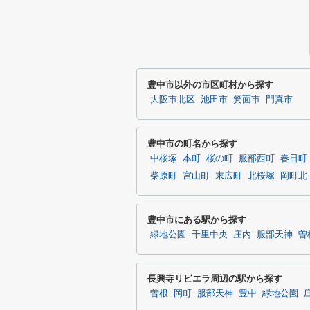
豊中市以外の市区町村から探す
大阪市北区
池田市
箕面市
門真市
豊中市の町名から探す
中桜塚
本町
桜の町
服部西町
春日町
柴原町
宮山町
末広町
北桜塚
岡町北
豊中市にある駅から探す
緑地公園
千里中央
庄内
服部天神
曽
長興寺リビエラ周辺の駅から探す
曽根
岡町
服部天神
豊中
緑地公園