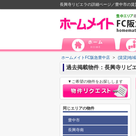
長興寺リビエラの詳細ページ／豊中市の賃
ホームメイトFC阪急豊中店
>
(賃貸)地
過去掲載物件：長興寺リビ
▼ご希望の物件をお探しします
同じエリアの物件
豊中市
長興寺南