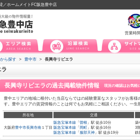
貸／ホームメイトFC阪急豊中店
営業時
域から探す
>
豊中市
>
長興寺リビエラ
エラ
長興寺リビエラ
の過去掲載物件情報
現況の確認はお気軽
豊中エリアの地域に根付いた当店ならではの経験豊富なスタッフがお客様
す。豊中エリアの賃貸情報のことは何でもお気軽にご相談ください。一生
所在地
交通
阪急宝塚本線
「
曽根
」駅 徒歩10分
築
大阪府
豊中市
長興寺南
１丁目
阪急宝塚本線
「
岡町
」駅 徒歩16分
3
阪急宝塚本線
「
服部天神
」駅 徒歩19分
鉄