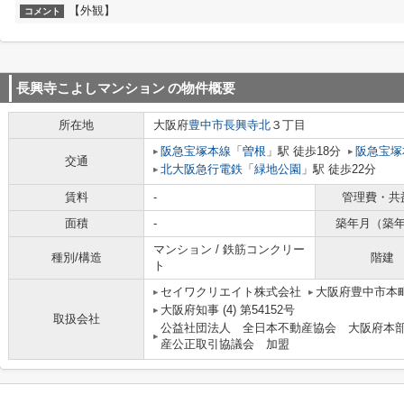
【外観】
コメント
長興寺こよしマンション
の物件概要
所在地
大阪府
豊中市
長興寺北
３丁目
阪急宝塚本線
「
曽根
」駅 徒歩18分
阪急宝塚
交通
北大阪急行電鉄
「
緑地公園
」駅 徒歩22分
賃料
-
管理費・共
面積
-
築年月（築
マンション / 鉄筋コンクリー
種別/構造
階建
ト
セイワクリエイト株式会社
大阪府豊中市本町
大阪府知事 (4) 第54152号
取扱会社
公益社団法人 全日本不動産協会 大阪府本
産公正取引協議会 加盟