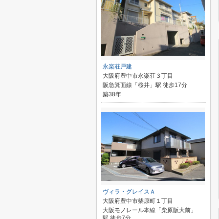
永楽荘戸建
大阪府豊中市永楽荘３丁目
阪急箕面線「桜井」駅 徒歩17分
築38年
ヴィラ・グレイスＡ
大阪府豊中市柴原町１丁目
大阪モノレール本線「柴原阪大前」
駅 徒歩7分