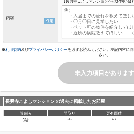
【長興寺こよしマンションへのお問い合
内容
任意
※
利用規約
及び
プライバシーポリシー
を必ずお読みください。左記内容に同
さい。
未入力項目がありま
長興寺こよしマンション
の過去に掲載したお部屋
所在階
間取り
専有面積
5階
***
***