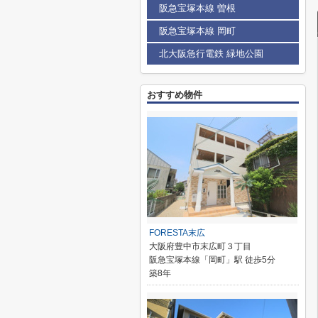
阪急宝塚本線 曽根
阪急宝塚本線 岡町
北大阪急行電鉄 緑地公園
おすすめ物件
FORESTA末広
大阪府豊中市末広町３丁目
阪急宝塚本線「岡町」駅 徒歩5分
築8年