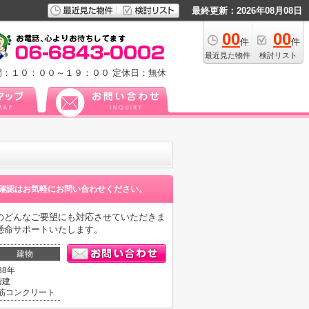
最終更新：2026年08月08日
00
00
件
件
最近見た物件
検討リスト
間：１０：００～１９：００
定休日：無休
確認はお気軽にお問い合わせください。
のどんなご要望にも対応させていただきま
懸命サポートいたします。
建物
38年
階建
筋コンクリート