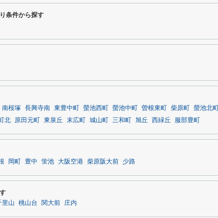
り条件から探す
南桜塚
長興寺南
東豊中町
螢池西町
螢池中町
曽根東町
柴原町
螢池北
町北
原田元町
東泉丘
末広町
城山町
三和町
旭丘
西緑丘
服部豊町
根
岡町
豊中
蛍池
大阪空港
柴原阪大前
少路
す
千里山
桃山台
関大前
庄内