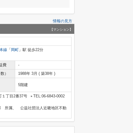
情報の見方
【マンション】
本線
「
岡町
」駅 徒歩22分
益費
-
年数）
1988年 3月 ( 築38年 )
5階建
１丁目2番37号
TEL:06-6843-0002
部 所属、 公益社団法人近畿地区不動