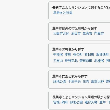
長興寺こよしマンションに関するこだわ
単身向け特集
豊中市以外の市区町村から探す
大阪市北区
池田市
箕面市
門真市
豊中市の町名から探す
中桜塚
本町
桜の町
春日町
服部西町
刀根山
長興寺北
曽根西町
北桜塚
岡
豊中市にある駅から探す
緑地公園
千里中央
庄内
服部天神
曽
長興寺こよしマンション周辺の駅から探
曽根
岡町
緑地公園
服部天神
豊中