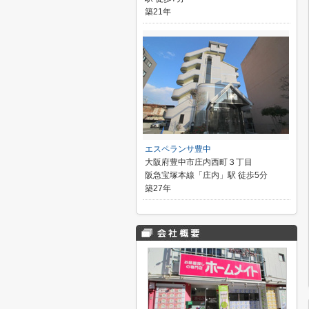
築21年
エスペランサ豊中
大阪府豊中市庄内西町３丁目
阪急宝塚本線「庄内」駅 徒歩5分
築27年