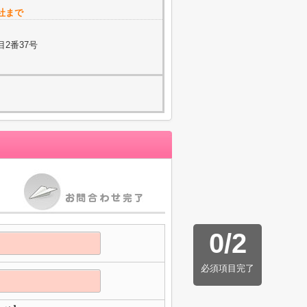
社まで
2番37号
0
/
2
必須項目完了