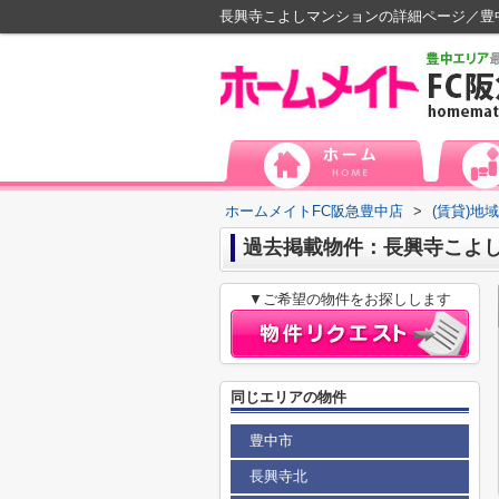
長興寺こよしマンションの詳細ページ／豊
ホームメイトFC阪急豊中店
>
(賃貸)地
過去掲載物件：長興寺こよ
▼ご希望の物件をお探しします
同じエリアの物件
豊中市
長興寺北