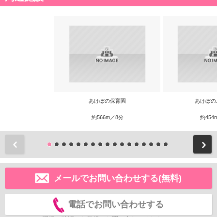
あけぼの保育園
あけぼの
約566m／8分
約454
前
メールでお問い合わせする(無料)
電話でお問い合わせする