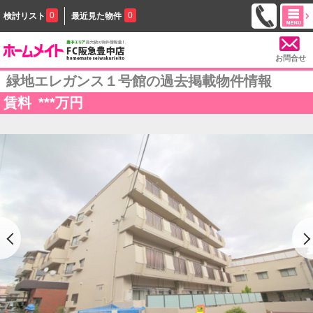
0
0
検討リスト
最近見た物件
お問合せ
緑地エレガンス１号館の過去掲載物件情報
賃料
***
万円