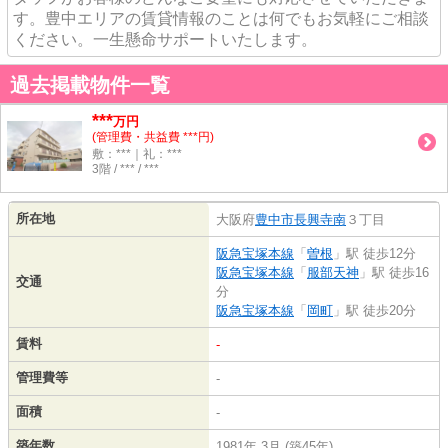
す。豊中エリアの賃貸情報のことは何でもお気軽にご相談
ください。一生懸命サポートいたします。
過去掲載物件一覧
***
万円
(管理費・共益費 ***円)
敷：***｜礼：***
3階 / *** / ***
所在地
大阪府
豊中市
長興寺南
３丁目
阪急宝塚本線
「
曽根
」駅 徒歩12分
阪急宝塚本線
「
服部天神
」駅 徒歩16
交通
分
阪急宝塚本線
「
岡町
」駅 徒歩20分
賃料
-
管理費等
-
面積
-
築年数
1981年 3月 (築45年)