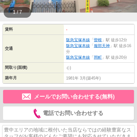
1 / 7
賃料
-
阪急宝塚本線
「
曽根
」駅 徒歩12分
阪急宝塚本線
「
服部天神
」駅 徒歩16
交通
分
阪急宝塚本線
「
岡町
」駅 徒歩20分
間取り(面積)
-(-)
築年月
1981年 3月(築45年)
メールでお問い合わせする(無料)
電話でお問い合わせする
豊中エリアの地域に根付いた当店ならではの経験豊富なス
タッフがお客様のどんなご要望にも対応させていただきま