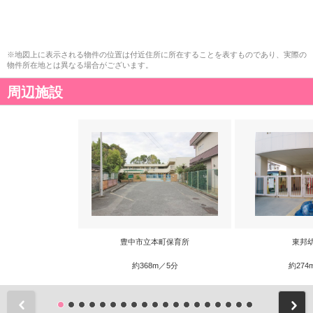
※地図上に表示される物件の位置は付近住所に所在することを表すものであり、実際の
物件所在地とは異なる場合がございます。
周辺施設
豊中市立本町保育所
東邦
約368m／5分
約274
前