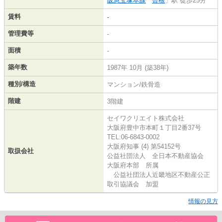
阪急宝塚本線
「
曽根
」駅 徒歩25分
賃料
-
管理費等
-
面積
-
築年数
1987年 10月 (築38年)
種別/構造
マンション/鉄骨造
階建
3階建
セイワクリエイト株式会社
大阪府豊中市本町１丁目2番37号
TEL:06-6843-0002
大阪府知事 (4) 第54152号
取扱会社
公益社団法人 全日本不動産協会
大阪府本部 所属
公益社団法人近畿地区不動産公正
取引協議会 加盟
情報の見方