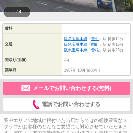
1 / 4
賃料
-
阪急宝塚本線
「
豊中
」駅 徒歩12分
交通
阪急宝塚本線
「
岡町
」駅 徒歩16分
阪急宝塚本線
「
曽根
」駅 徒歩25分
間取り(面積)
-(-)
築年月
1987年 10月(築38年)
メールでお問い合わせする(無料)
電話でお問い合わせする
豊中エリアの地域に根付いた当店ならではの経験豊富なス
タッフがお客様のどんなご要望にも対応させていただきま
す。豊中エリアの賃貸情報のことは何でもお気軽にご相談