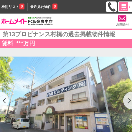
0
0
検討リスト
最近見た物件
お問合せ
第13プロビナンス村橋の過去掲載物件情報
賃料
***
万円