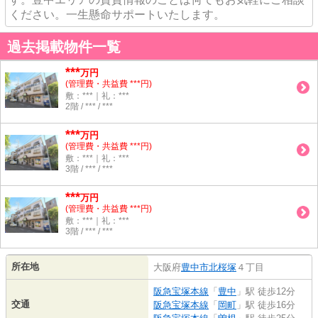
ください。一生懸命サポートいたします。
過去掲載物件一覧
***
万円
(管理費・共益費 ***円)
敷：***｜礼：***
2階 / *** / ***
***
万円
(管理費・共益費 ***円)
敷：***｜礼：***
3階 / *** / ***
***
万円
(管理費・共益費 ***円)
敷：***｜礼：***
3階 / *** / ***
所在地
大阪府
豊中市
北桜塚
４丁目
阪急宝塚本線
「
豊中
」駅 徒歩12分
交通
阪急宝塚本線
「
岡町
」駅 徒歩16分