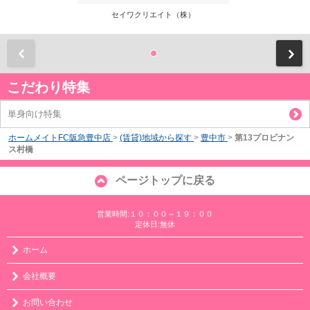
セイワクリエイト（株）
前
こだわり特集
単身向け特集
ホームメイトFC阪急豊中店
>
(賃貸)地域から探す
>
豊中市
>
第13プロビナン
ス村橋
ページトップに戻る
営業時間:１０：００～１９：００
定休日:無休
ホーム
会社概要
お問い合わせ