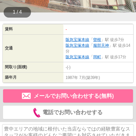
1 / 4
賃料
-
阪急宝塚本線
「
曽根
」駅 徒歩7分
阪急宝塚本線
「
服部天神
」駅 徒歩14
交通
分
阪急宝塚本線
「
岡町
」駅 徒歩17分
間取り(面積)
-(-)
築年月
1987年 7月(築39年)
メールでお問い合わせする(無料)
電話でお問い合わせする
豊中エリアの地域に根付いた当店ならではの経験豊富なス
タッフがお客様のどんなご要望にも対応させていただきま