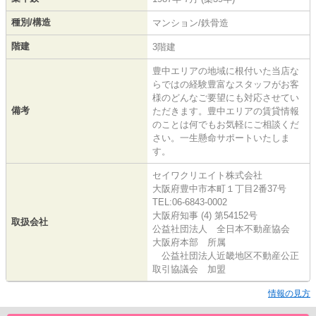
種別/構造
マンション/鉄骨造
階建
3階建
豊中エリアの地域に根付いた当店な
らではの経験豊富なスタッフがお客
様のどんなご要望にも対応させてい
備考
ただきます。豊中エリアの賃貸情報
のことは何でもお気軽にご相談くだ
さい。一生懸命サポートいたしま
す。
セイワクリエイト株式会社
大阪府豊中市本町１丁目2番37号
TEL:06-6843-0002
大阪府知事 (4) 第54152号
取扱会社
公益社団法人 全日本不動産協会
大阪府本部 所属
公益社団法人近畿地区不動産公正
取引協議会 加盟
情報の見方