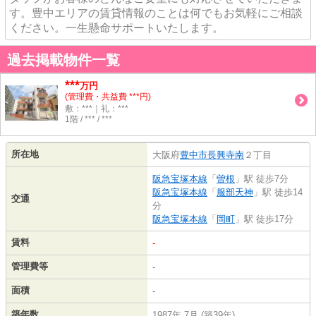
す。豊中エリアの賃貸情報のことは何でもお気軽にご相談
ください。一生懸命サポートいたします。
過去掲載物件一覧
***
万円
(管理費・共益費 ***円)
敷：***｜礼：***
1階 / *** / ***
所在地
大阪府
豊中市
長興寺南
２丁目
阪急宝塚本線
「
曽根
」駅 徒歩7分
阪急宝塚本線
「
服部天神
」駅 徒歩14
交通
分
阪急宝塚本線
「
岡町
」駅 徒歩17分
賃料
-
管理費等
-
面積
-
築年数
1987年 7月 (築39年)