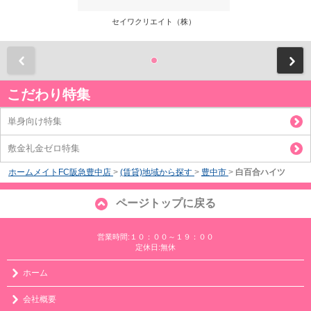
セイワクリエイト（株）
前
こだわり特集
単身向け特集
敷金礼金ゼロ特集
ホームメイトFC阪急豊中店
>
(賃貸)地域から探す
>
豊中市
>
白百合ハイツ
ページトップに戻る
営業時間:１０：００～１９：００
定休日:無休
ホーム
会社概要