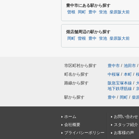
豊中市にある駅から探す
曽根
岡町
豊中
蛍池
柴原阪大前
畑店舗周辺の駅から探す
岡町
曽根
豊中
蛍池
柴原阪大前
市区町村から探す
豊中市
/
池田市
/
町名から探す
中桜塚
/
本町
/
路線から探す
阪急宝塚本線
/
地下鉄堺筋線
/
駅から探す
豊中
/
岡町
/
柴
ホーム
お問い合わせ
会社概要
スタッフ紹介
プライバシーポリシー
お客様の声