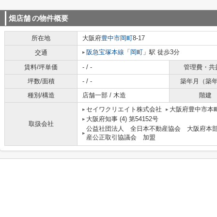
畑店舗
の物件概要
所在地
大阪府
豊中市
岡町
8-17
阪急宝塚本線
「
岡町
」駅 徒歩3分
交通
賃料/坪単価
- / -
管理費・共
坪数/面積
- / -
築年月（築
種別/構造
店舗一部 / 木造
階建
セイワクリエイト株式会社
大阪府豊中市本町
大阪府知事 (4) 第54152号
取扱会社
公益社団法人 全日本不動産協会 大阪府本
産公正取引協議会 加盟