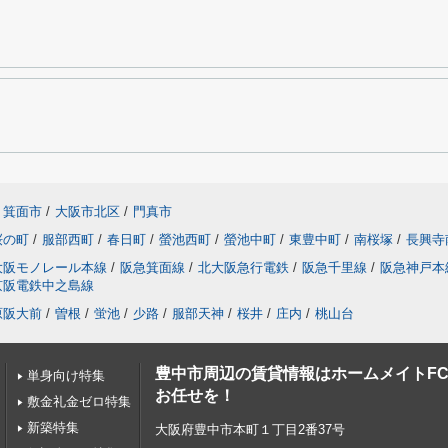
箕面市
/
大阪市北区
/
門真市
桜の町
/
服部西町
/
春日町
/
螢池西町
/
螢池中町
/
東豊中町
/
南桜塚
/
長興寺
大阪モノレール本線
/
阪急箕面線
/
北大阪急行電鉄
/
阪急千里線
/
阪急神戸本
京阪電鉄中之島線
原阪大前
/
曽根
/
蛍池
/
少路
/
服部天神
/
桜井
/
庄内
/
桃山台
豊中市周辺の賃貸情報はホームメイトF
単身向け特集
お任せを！
敷金礼金ゼロ特集
新築特集
大阪府豊中市本町１丁目2番37号