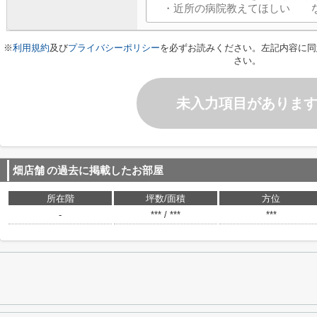
※
利用規約
及び
プライバシーポリシー
を必ずお読みください。左記内容に同
さい。
未入力項目がありま
畑店舗
の過去に掲載したお部屋
所在階
坪数/面積
方位
-
*** / ***
***