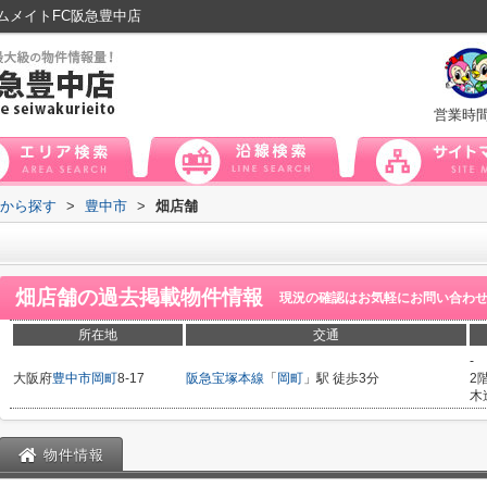
ムメイトFC阪急豊中店
営業時
域から探す
>
豊中市
>
畑店舗
畑店舗
の過去掲載物件情報
現況の確認はお気軽にお問い合わ
所在地
交通
-
大阪府
豊中市
岡町
8-17
阪急宝塚本線
「
岡町
」駅 徒歩3分
2
木
物件情報