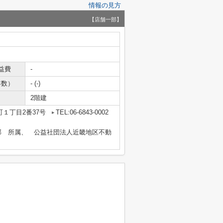
情報の見方
【店舗一部】
益費
-
年数）
- (-)
2階建
１丁目2番37号
TEL:06-6843-0002
部 所属、 公益社団法人近畿地区不動