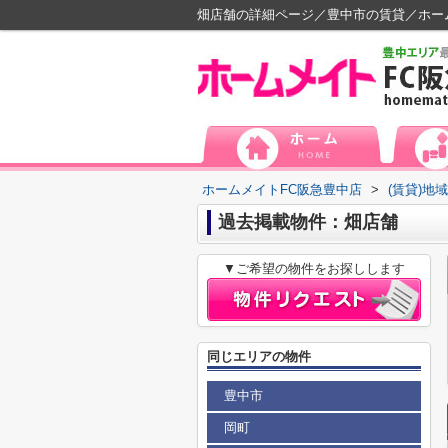
畑店舗の詳細ページ／豊中市の賃貸／ホー
ホームメイトFC阪急豊中店
>
(賃貸)地
過去掲載物件：畑店舗
▼ご希望の物件をお探しします
同じエリアの物件
豊中市
岡町