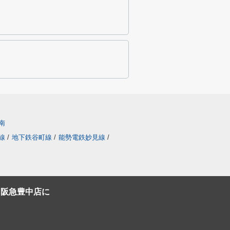
南
線
/
地下鉄谷町線
/
能勢電鉄妙見線
/
C阪急豊中店に