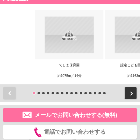
てしま保育園
認定こども
約1075m／14分
約1163
前
メールでお問い合わせする(無料)
電話でお問い合わせする