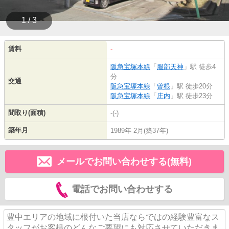
1 / 3
賃料
-
阪急宝塚本線
「
服部天神
」駅 徒歩4
分
交通
阪急宝塚本線
「
曽根
」駅 徒歩20分
阪急宝塚本線
「
庄内
」駅 徒歩23分
間取り(面積)
-(-)
築年月
1989年 2月(築37年)
メールでお問い合わせする(無料)
電話でお問い合わせする
豊中エリアの地域に根付いた当店ならではの経験豊富なス
タッフがお客様のどんなご要望にも対応させていただきま