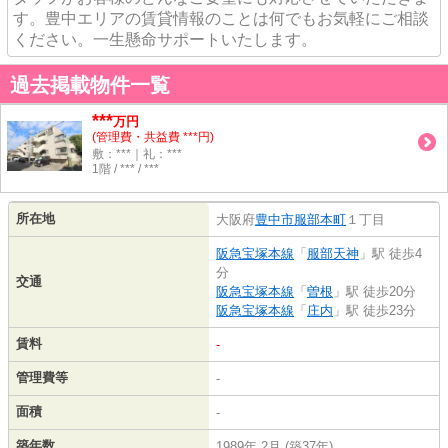
す。豊中エリアの賃貸情報のことは何でもお気軽にご相談
ください。一生懸命サポートいたします。
過去掲載物件一覧
***
万円
(管理費・共益費 ***円)
敷：***｜礼：***
1階 / *** / ***
所在地
大阪府
豊中市
服部本町
１丁目
阪急宝塚本線
「
服部天神
」駅 徒歩4
分
交通
阪急宝塚本線
「
曽根
」駅 徒歩20分
阪急宝塚本線
「
庄内
」駅 徒歩23分
賃料
-
管理費等
-
面積
-
築年数
1989年 2月 (築37年)