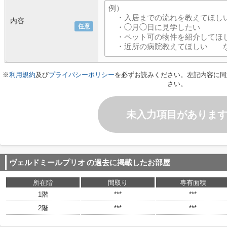
内容
任意
※
利用規約
及び
プライバシーポリシー
を必ずお読みください。左記内容に同
さい。
未入力項目がありま
ヴェルドミールプリオ
の過去に掲載したお部屋
所在階
間取り
専有面積
1階
***
***
2階
***
***