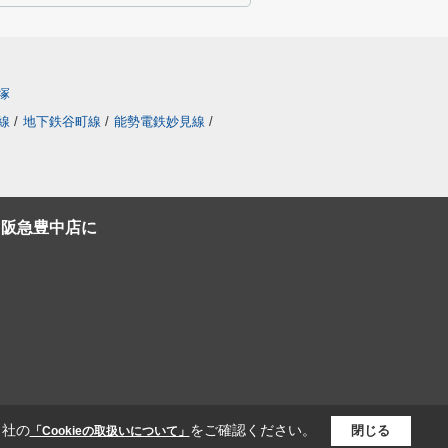
塚
線
/
地下鉄谷町線
/
能勢電鉄妙見線
/
C阪急豊中店に
当社の
をご確認ください。
閉じる
「Cookieの取扱いについて」