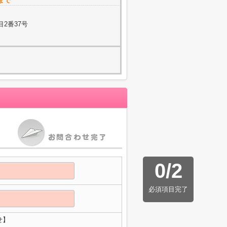
まで
2番37号
0
/
2
必須項目完了
せ】