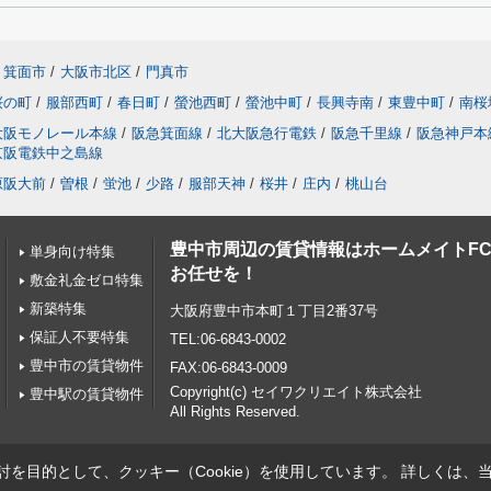
箕面市
/
大阪市北区
/
門真市
桜の町
/
服部西町
/
春日町
/
螢池西町
/
螢池中町
/
長興寺南
/
東豊中町
/
南桜
大阪モノレール本線
/
阪急箕面線
/
北大阪急行電鉄
/
阪急千里線
/
阪急神戸本
京阪電鉄中之島線
原阪大前
/
曽根
/
蛍池
/
少路
/
服部天神
/
桜井
/
庄内
/
桃山台
豊中市周辺の賃貸情報はホームメイトF
単身向け特集
お任せを！
敷金礼金ゼロ特集
新築特集
大阪府豊中市本町１丁目2番37号
保証人不要特集
TEL:06-6843-0002
豊中市の賃貸物件
FAX:06-6843-0009
Copyright(c) セイワクリエイト株式会社
豊中駅の賃貸物件
All Rights Reserved.
を目的として、クッキー（Cookie）を使用しています。
詳しくは、