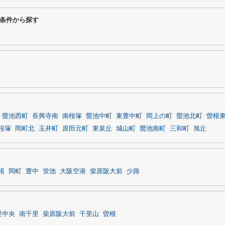
条件から探す
螢池西町
長興寺南
南桜塚
螢池中町
東豊中町
岡上の町
螢池北町
曽根
桜塚
岡町北
玉井町
原田元町
東泉丘
城山町
螢池南町
三和町
旭丘
根
岡町
豊中
蛍池
大阪空港
柴原阪大前
少路
里中央
南千里
柴原阪大前
千里山
曽根