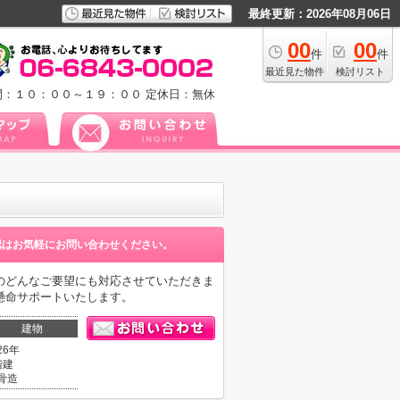
最終更新：2026年08月06日
00
00
件
件
最近見た物件
検討リスト
間：１０：００～１９：００
定休日：無休
認はお気軽にお問い合わせください。
のどんなご要望にも対応させていただきま
懸命サポートいたします。
建物
26年
階建
骨造