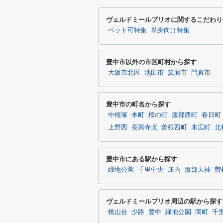
ヴェルドミールプリオに関するこだわり
ペット可特集
単身向け特集
豊中市以外の市区町村から探す
大阪市北区
池田市
箕面市
門真市
豊中市の町名から探す
中桜塚
本町
桜の町
服部西町
春日町
上野西
長興寺北
曽根西町
末広町
北
豊中市にある駅から探す
緑地公園
千里中央
庄内
服部天神
曽
ヴェルドミールプリオ周辺の駅から探す
桃山台
少路
豊中
緑地公園
岡町
千