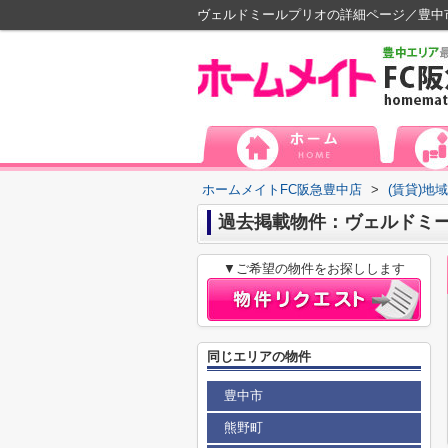
ヴェルドミールプリオの詳細ページ／豊中
ホームメイトFC阪急豊中店
>
(賃貸)地
過去掲載物件：ヴェルドミ
▼ご希望の物件をお探しします
同じエリアの物件
豊中市
熊野町