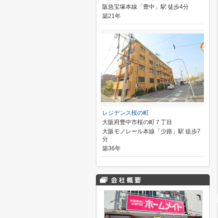
阪急宝塚本線「豊中」駅 徒歩4分
築21年
レジデンス桜の町
大阪府豊中市桜の町７丁目
大阪モノレール本線「少路」駅 徒歩7
分
築36年