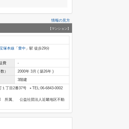
情報の見方
【マンション】
宝塚本線
「
豊中
」駅 徒歩29分
益費
-
年数）
2000年 3月 ( 築26年 )
3階建
１丁目2番37号
TEL:06-6843-0002
部 所属、 公益社団法人近畿地区不動