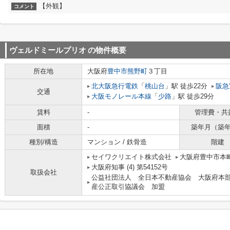
【外観】
コメント
ヴェルドミールプリオ
の物件概要
所在地
大阪府
豊中市
熊野町
３丁目
北大阪急行電鉄
「
桃山台
」駅 徒歩22分
阪急
交通
大阪モノレール本線
「
少路
」駅 徒歩29分
賃料
-
管理費・共
面積
-
築年月（築
種別/構造
マンション / 鉄骨造
階建
セイワクリエイト株式会社
大阪府豊中市本町
大阪府知事 (4) 第54152号
取扱会社
公益社団法人 全日本不動産協会 大阪府本
産公正取引協議会 加盟