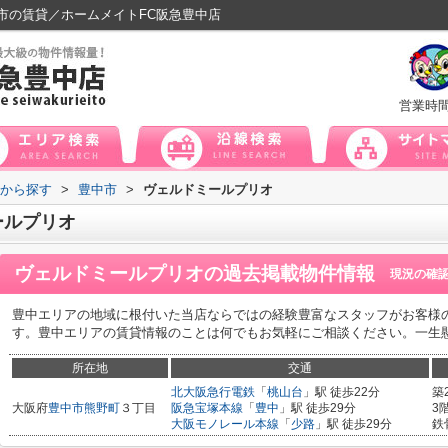
市の賃貸／ホームメイトFC阪急豊中店
営業時
域から探す
>
豊中市
>
ヴェルドミールプリオ
ールプリオ
ヴェルドミールプリオ
の過去掲載物件情報
現況の確
豊中エリアの地域に根付いた当店ならではの経験豊富なスタッフがお客様
す。豊中エリアの賃貸情報のことは何でもお気軽にご相談ください。一生
所在地
交通
北大阪急行電鉄
「
桃山台
」駅 徒歩22分
築
大阪府
豊中市
熊野町
３丁目
阪急宝塚本線
「
豊中
」駅 徒歩29分
3
大阪モノレール本線
「
少路
」駅 徒歩29分
鉄