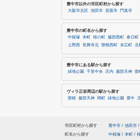
豊中市以外の市区町村から探す
大阪市北区
池田市
箕面市
門真市
豊中市の町名から探す
中桜塚
本町
桜の町
服部西町
春日町
上野西
長興寺北
曽根西町
末広町
北
豊中市にある駅から探す
緑地公園
千里中央
庄内
服部天神
曽
ヴィラ正栄周辺の駅から探す
曽根
服部天神
岡町
緑地公園
豊中
市区町村から探す
豊中市
/
池田市
/
町名から探す
中桜塚
/
本町
/