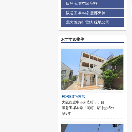
阪急宝塚本線 曽根
阪急宝塚本線 服部天神
北大阪急行電鉄 緑地公園
おすすめ物件
FORESTA末広
大阪府豊中市末広町３丁目
阪急宝塚本線「岡町」駅 徒歩5分
築8年