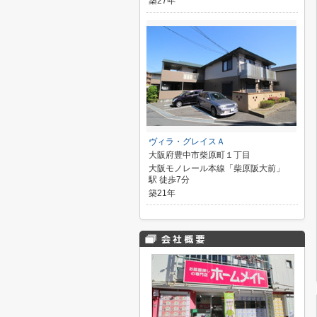
築27年
ヴィラ・グレイスＡ
大阪府豊中市柴原町１丁目
大阪モノレール本線「柴原阪大前」
駅 徒歩7分
築21年