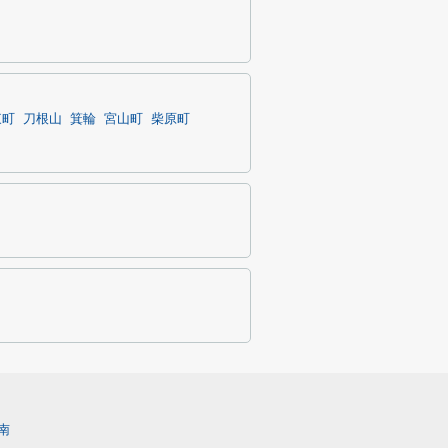
東町
刀根山
箕輪
宮山町
柴原町
南