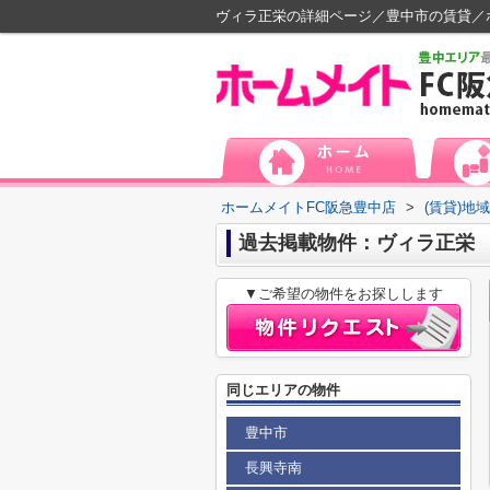
ヴィラ正栄の詳細ページ／豊中市の賃貸／
ホームメイトFC阪急豊中店
>
(賃貸)地
過去掲載物件：ヴィラ正栄
▼ご希望の物件をお探しします
同じエリアの物件
豊中市
長興寺南