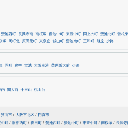
螢池西町
長興寺南
南桜塚
螢池中町
東豊中町
岡上の町
螢池北町
曽根
桜塚
岡町北
原田元町
東泉丘
城山町
螢池南町
三和町
旭丘
少路
根
岡町
豊中
蛍池
大阪空港
柴原阪大前
少路
庄内
関大前
千里山
桃山台
箕面市
/
大阪市北区
/
門真市
桜の町
/
服部西町
/
春日町
/
螢池西町
/
螢池中町
/
東豊中町
/
南桜塚
/
長興寺