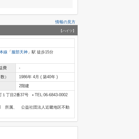
情報の見方
【ハイツ】
本線
「
服部天神
」駅 徒歩15分
益費
-
年数）
1986年 4月 ( 築40年 )
2階建
１丁目2番37号
TEL:06-6843-0002
部 所属、 公益社団法人近畿地区不動