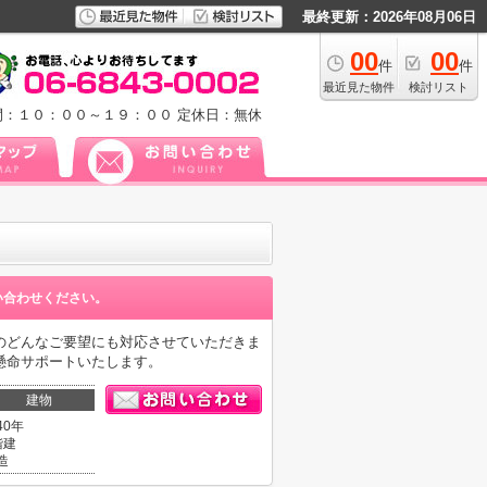
最終更新：2026年08月06日
00
00
件
件
最近見た物件
検討リスト
間：１０：００～１９：００
定休日：無休
い合わせください。
のどんなご要望にも対応させていただきま
懸命サポートいたします。
建物
40年
階建
造