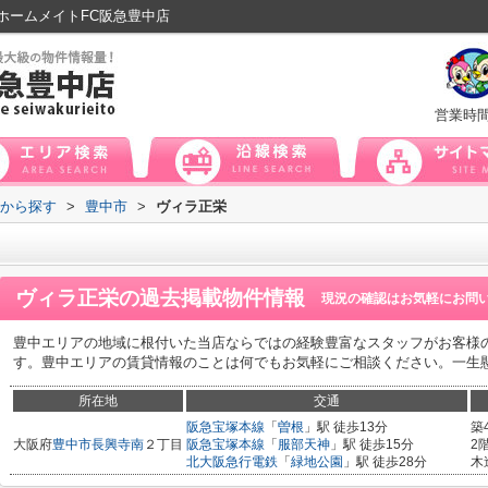
ホームメイトFC阪急豊中店
営業時
域から探す
>
豊中市
>
ヴィラ正栄
ヴィラ正栄
の過去掲載物件情報
現況の確認はお気軽にお問
豊中エリアの地域に根付いた当店ならではの経験豊富なスタッフがお客様
す。豊中エリアの賃貸情報のことは何でもお気軽にご相談ください。一生
所在地
交通
阪急宝塚本線
「
曽根
」駅 徒歩13分
築
大阪府
豊中市
長興寺南
２丁目
阪急宝塚本線
「
服部天神
」駅 徒歩15分
2
北大阪急行電鉄
「
緑地公園
」駅 徒歩28分
木