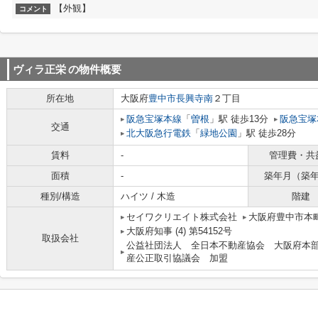
【外観】
コメント
ヴィラ正栄
の物件概要
所在地
大阪府
豊中市
長興寺南
２丁目
阪急宝塚本線
「
曽根
」駅 徒歩13分
阪急宝塚
交通
北大阪急行電鉄
「
緑地公園
」駅 徒歩28分
賃料
-
管理費・共
面積
-
築年月（築
種別/構造
ハイツ / 木造
階建
セイワクリエイト株式会社
大阪府豊中市本町
大阪府知事 (4) 第54152号
取扱会社
公益社団法人 全日本不動産協会 大阪府本
産公正取引協議会 加盟