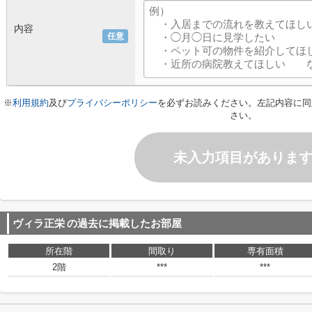
内容
任意
※
利用規約
及び
プライバシーポリシー
を必ずお読みください。左記内容に同
さい。
未入力項目がありま
ヴィラ正栄
の過去に掲載したお部屋
所在階
間取り
専有面積
2階
***
***