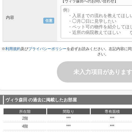
【ヴィラ森田へのお問い合わせ】
内容
任意
※
利用規約
及び
プライバシーポリシー
を必ずお読みください。左記内容に同
さい。
未入力項目がありま
ヴィラ森田
の過去に掲載したお部屋
所在階
間取り
専有面積
2階
***
***
4階
***
***