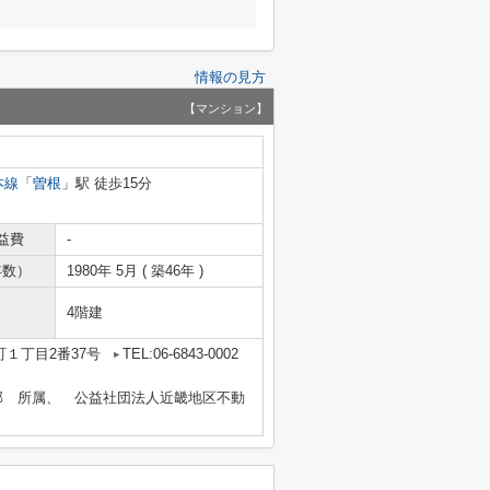
情報の見方
【マンション】
本線
「
曽根
」駅 徒歩15分
益費
-
年数）
1980年 5月 ( 築46年 )
4階建
１丁目2番37号
TEL:06-6843-0002
部 所属、 公益社団法人近畿地区不動