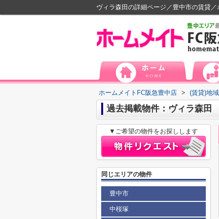
ヴィラ森田の詳細ページ／豊中市の賃貸／
ホームメイトFC阪急豊中店
>
(賃貸)地
過去掲載物件：ヴィラ森田
▼ご希望の物件をお探しします
同じエリアの物件
豊中市
中桜塚