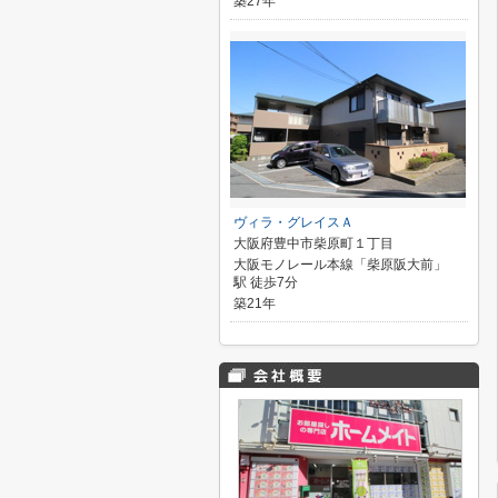
築27年
ヴィラ・グレイスＡ
大阪府豊中市柴原町１丁目
大阪モノレール本線「柴原阪大前」
駅 徒歩7分
築21年