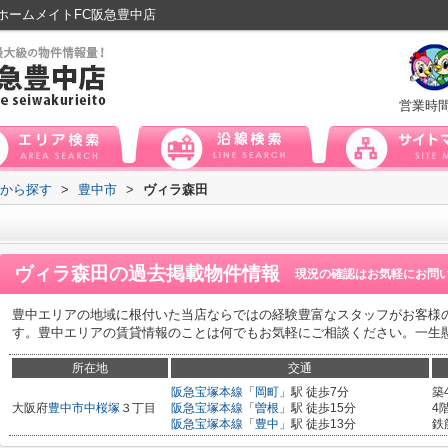
ホームメイトFC阪急豊中店
営業時
域から探す
>
豊中市
>
ヴィラ森田
ヴィラ森田
の過去掲載物件情報
現況の確認はお気軽にお問
豊中エリアの地域に根付いた当店ならではの経験豊富なスタッフがお客様
す。豊中エリアの賃貸情報のことは何でもお気軽にご相談ください。一生
所在地
交通
阪急宝塚本線
「
岡町
」駅 徒歩7分
築
大阪府
豊中市
中桜塚
３丁目
阪急宝塚本線
「
曽根
」駅 徒歩15分
4
阪急宝塚本線
「
豊中
」駅 徒歩13分
鉄