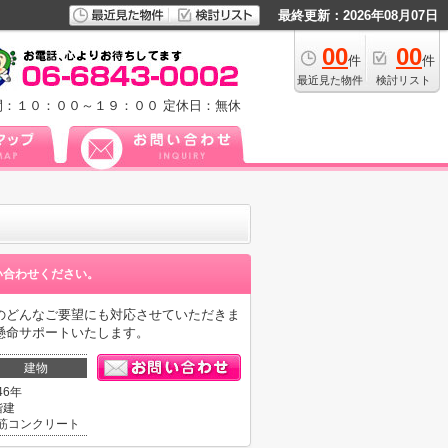
最終更新：2026年08月07日
00
00
件
件
最近見た物件
検討リスト
間：１０：００～１９：００
定休日：無休
い合わせください。
のどんなご要望にも対応させていただきま
懸命サポートいたします。
建物
46年
階建
筋コンクリート