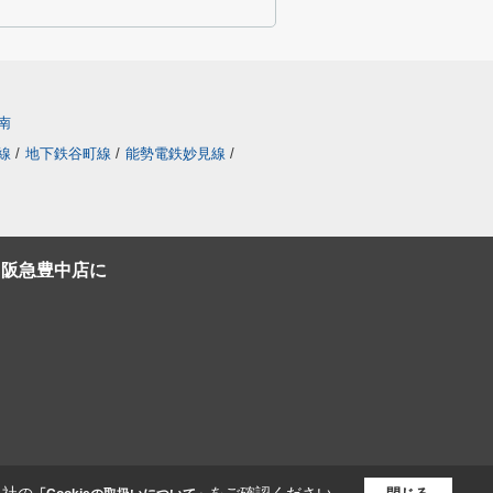
南
線
/
地下鉄谷町線
/
能勢電鉄妙見線
/
C阪急豊中店に