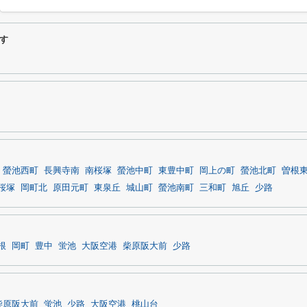
す
螢池西町
長興寺南
南桜塚
螢池中町
東豊中町
岡上の町
螢池北町
曽根
桜塚
岡町北
原田元町
東泉丘
城山町
螢池南町
三和町
旭丘
少路
根
岡町
豊中
蛍池
大阪空港
柴原阪大前
少路
柴原阪大前
蛍池
少路
大阪空港
桃山台