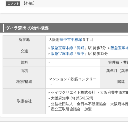
【外観】
コメント
ヴィラ森田
の物件概要
所在地
大阪府
豊中市
中桜塚
３丁目
阪急宝塚本線
「
岡町
」駅 徒歩7分
阪急宝塚
交通
阪急宝塚本線
「
豊中
」駅 徒歩13分
賃料
-
管理費・共
面積
-
築年月（築
マンション / 鉄筋コンクリー
種別/構造
階建
ト
セイワクリエイト株式会社
大阪府豊中市本町
大阪府知事 (4) 第54152号
取扱会社
公益社団法人 全日本不動産協会 大阪府本
産公正取引協議会 加盟