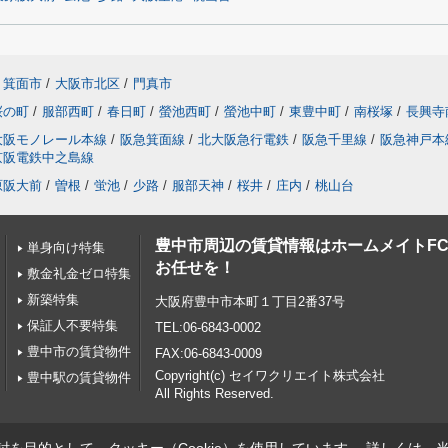
箕面市
/
大阪市北区
/
門真市
桜の町
/
服部西町
/
春日町
/
螢池西町
/
螢池中町
/
東豊中町
/
南桜塚
/
長興寺
大阪モノレール本線
/
阪急箕面線
/
北大阪急行電鉄
/
阪急千里線
/
阪急神戸本
京阪電鉄中之島線
原阪大前
/
曽根
/
蛍池
/
少路
/
服部天神
/
桜井
/
庄内
/
桃山台
豊中市周辺の賃貸情報はホームメイトF
単身向け特集
お任せを！
敷金礼金ゼロ特集
新築特集
大阪府豊中市本町１丁目2番37号
保証人不要特集
TEL:06-6843-0002
豊中市の賃貸物件
FAX:06-6843-0009
Copyright(c) セイワクリエイト株式会社
豊中駅の賃貸物件
All Rights Reserved.