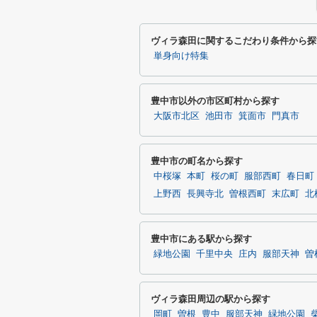
ヴィラ森田に関するこだわり条件から探
単身向け特集
豊中市以外の市区町村から探す
大阪市北区
池田市
箕面市
門真市
豊中市の町名から探す
中桜塚
本町
桜の町
服部西町
春日町
上野西
長興寺北
曽根西町
末広町
北
豊中市にある駅から探す
緑地公園
千里中央
庄内
服部天神
曽
ヴィラ森田周辺の駅から探す
岡町
曽根
豊中
服部天神
緑地公園