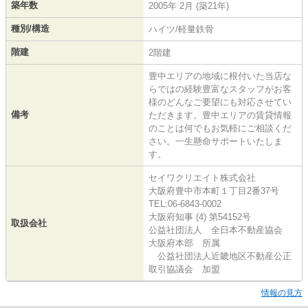
築年数
2005年 2月 (築21年)
種別/構造
ハイツ/軽量鉄骨
階建
2階建
豊中エリアの地域に根付いた当店な
らではの経験豊富なスタッフがお客
様のどんなご要望にも対応させてい
備考
ただきます。豊中エリアの賃貸情報
のことは何でもお気軽にご相談くだ
さい。一生懸命サポートいたしま
す。
セイワクリエイト株式会社
大阪府豊中市本町１丁目2番37号
TEL:06-6843-0002
大阪府知事 (4) 第54152号
取扱会社
公益社団法人 全日本不動産協会
大阪府本部 所属
公益社団法人近畿地区不動産公正
取引協議会 加盟
情報の見方