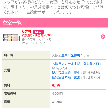
タッフがお客様のどんなご要望にも対応させていただきま
す。豊中エリアの賃貸情報のことは何でもお気軽にご相談
ください。一生懸命サポートいたします。
空室一覧
6
万
円
NEW
(管理費・共益費 4,000円)
敷：0万円｜礼：1ヶ月
2階 / 1K / 30.39㎡
所在地
大阪府
豊中市
柴原町
１丁目
大阪モノレール本線
「
柴原阪大前
」
駅 徒歩7分
交通
阪急宝塚本線
「
豊中
」駅 徒歩18分
阪急宝塚本線
「
蛍池
」駅 徒歩22分
賃料
6万円
管理費等
4,000円
面積
30.39㎡