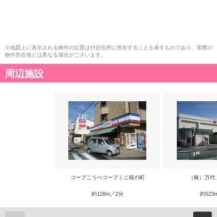
※地図上に表示される物件の位置は付近住所に所在することを表すものであり、実際の
物件所在地とは異なる場合がございます。
周辺施設
コープこうべコープミニ桜の町
（株）万代
約128m／2分
約523