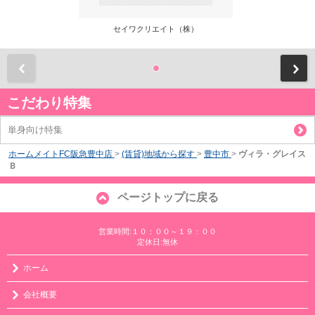
セイワクリエイト（株）
前
こだわり特集
単身向け特集
ホームメイトFC阪急豊中店
>
(賃貸)地域から探す
>
豊中市
>
ヴィラ・グレイス
Ｂ
ページトップに戻る
営業時間:１０：００～１９：００
定休日:無休
ホーム
会社概要