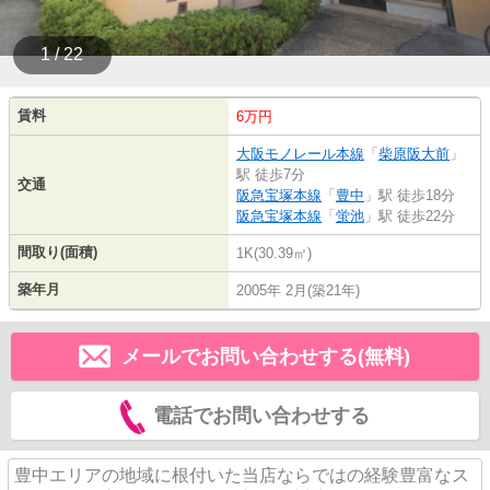
1 / 22
賃料
6万円
大阪モノレール本線
「
柴原阪大前
」
駅 徒歩7分
交通
阪急宝塚本線
「
豊中
」駅 徒歩18分
阪急宝塚本線
「
蛍池
」駅 徒歩22分
間取り(面積)
1K(30.39㎡)
築年月
2005年 2月(築21年)
メールでお問い合わせする(無料)
電話でお問い合わせする
豊中エリアの地域に根付いた当店ならではの経験豊富なス