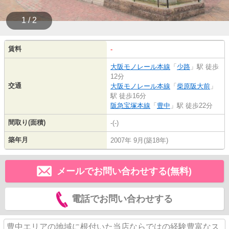
1 / 2
賃料
-
大阪モノレール本線
「
少路
」駅 徒歩
12分
交通
大阪モノレール本線
「
柴原阪大前
」
駅 徒歩16分
阪急宝塚本線
「
豊中
」駅 徒歩22分
間取り(面積)
-(-)
築年月
2007年 9月(築18年)
メールでお問い合わせする(無料)
電話でお問い合わせする
豊中エリアの地域に根付いた当店ならではの経験豊富なス