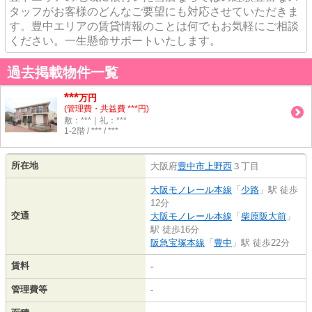
タッフがお客様のどんなご要望にも対応させていただきま
す。豊中エリアの賃貸情報のことは何でもお気軽にご相談
ください。一生懸命サポートいたします。
過去掲載物件一覧
***
万円
(管理費・共益費 ***円)
敷：***｜礼：***
1-2階 / *** / ***
所在地
大阪府
豊中市
上野西
３丁目
大阪モノレール本線
「
少路
」駅 徒歩
12分
交通
大阪モノレール本線
「
柴原阪大前
」
駅 徒歩16分
阪急宝塚本線
「
豊中
」駅 徒歩22分
賃料
-
管理費等
-