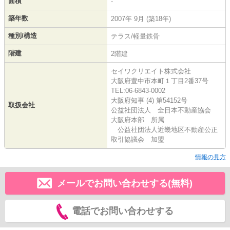
面積
-
築年数
2007年 9月 (築18年)
種別/構造
テラス/軽量鉄骨
階建
2階建
セイワクリエイト株式会社
大阪府豊中市本町１丁目2番37号
TEL:06-6843-0002
大阪府知事 (4) 第54152号
取扱会社
公益社団法人 全日本不動産協会
大阪府本部 所属
公益社団法人近畿地区不動産公正
取引協議会 加盟
情報の見方
メールでお問い合わせする(無料)
電話でお問い合わせする