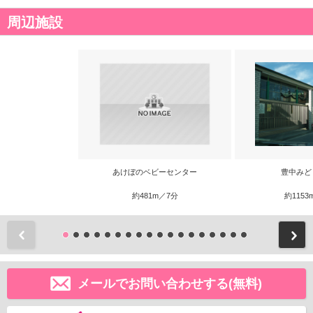
周辺施設
あけぼのベビーセンター
豊中みど
約481m／7分
約1153
前
メールでお問い合わせする(無料)