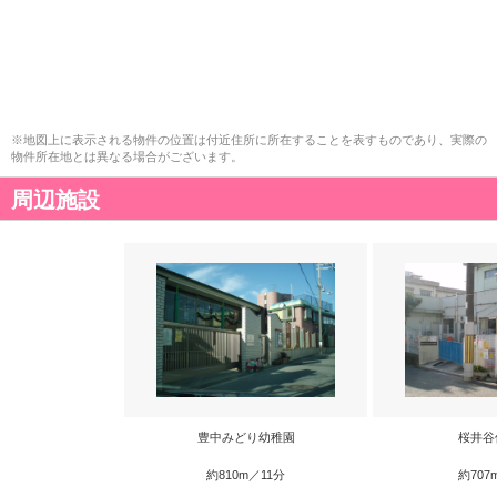
※地図上に表示される物件の位置は付近住所に所在することを表すものであり、実際の
物件所在地とは異なる場合がございます。
周辺施設
豊中みどり幼稚園
桜井谷
約810m／11分
約707