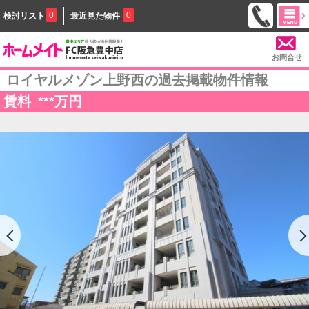
0
0
検討リスト
最近見た物件
お問合せ
ロイヤルメゾン上野西の過去掲載物件情報
賃料
***
万円