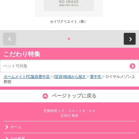
セイワクリエイト（株）
前
こだわり特集
ペット可特集
ホームメイトFC阪急豊中店
>
(賃貸)地域から探す
>
豊中市
>
ロイヤルメゾン上
野西
ページトップに戻る
営業時間:１０：００～１９：００
定休日:無休
ホーム
会社概要