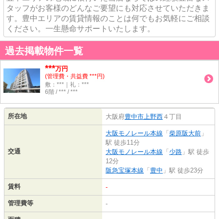
タッフがお客様のどんなご要望にも対応させていただきま
す。豊中エリアの賃貸情報のことは何でもお気軽にご相談
ください。一生懸命サポートいたします。
過去掲載物件一覧
***
万円
(管理費・共益費 ***円)
敷：***｜礼：***
6階 / *** / ***
所在地
大阪府
豊中市
上野西
４丁目
大阪モノレール本線
「
柴原阪大前
」
駅 徒歩11分
交通
大阪モノレール本線
「
少路
」駅 徒歩
12分
阪急宝塚本線
「
豊中
」駅 徒歩23分
賃料
-
管理費等
-