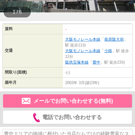
1 / 6
賃料
-
大阪モノレール本線
「
柴原阪大前
」
駅 徒歩11分
交通
大阪モノレール本線
「
少路
」駅 徒歩
12分
阪急宝塚本線
「
豊中
」駅 徒歩23分
間取り(面積)
-(-)
築年月
2003年 3月(築23年)
メールでお問い合わせする(無料)
電話でお問い合わせする
豊中エリアの地域に根付いた当店ならではの経験豊富なス