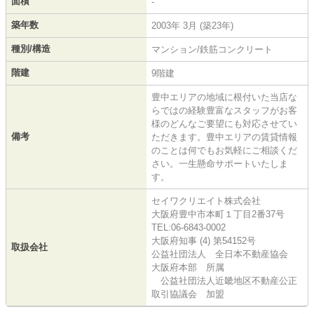
面積
-
築年数
2003年 3月 (築23年)
種別/構造
マンション/鉄筋コンクリート
階建
9階建
豊中エリアの地域に根付いた当店な
らではの経験豊富なスタッフがお客
様のどんなご要望にも対応させてい
備考
ただきます。豊中エリアの賃貸情報
のことは何でもお気軽にご相談くだ
さい。一生懸命サポートいたしま
す。
セイワクリエイト株式会社
大阪府豊中市本町１丁目2番37号
TEL:06-6843-0002
大阪府知事 (4) 第54152号
取扱会社
公益社団法人 全日本不動産協会
大阪府本部 所属
公益社団法人近畿地区不動産公正
取引協議会 加盟