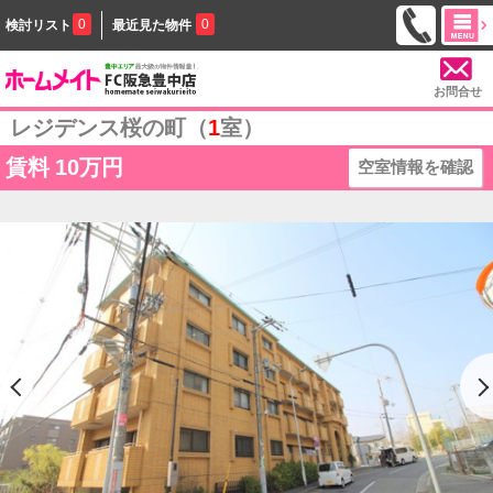
0
0
検討リスト
最近見た物件
お問合せ
レジデンス桜の町（
1
室）
賃料
10万円
空室情報を確認