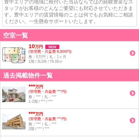
豊中エリアの地域に根付いた当店ならではの経験豊富なス
タッフがお客様のどんなご要望にも対応させていただきま
す。豊中エリアの賃貸情報のことは何でもお気軽にご相談
ください。一生懸命サポートいたします。
空室一覧
10
万
円
NEW
(管理費・共益費 6,000円)
敷：0万円｜礼：1ヶ月
1階 / 3LDK / 76.00㎡
過去掲載物件一覧
***
万円
(管理費・共益費 ***円)
敷：***｜礼：***
1-2階 / *** / ***
***
万円
(管理費・共益費 ***円)
敷：***｜礼：***
2階 / *** / ***