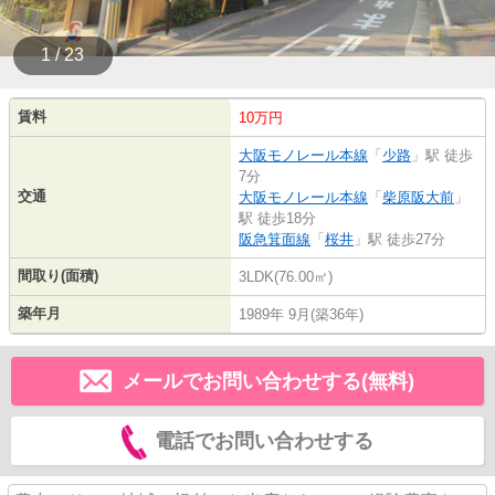
1 / 23
賃料
10万円
大阪モノレール本線
「
少路
」駅 徒歩
7分
交通
大阪モノレール本線
「
柴原阪大前
」
駅 徒歩18分
阪急箕面線
「
桜井
」駅 徒歩27分
間取り(面積)
3LDK(76.00㎡)
築年月
1989年 9月(築36年)
メールでお問い合わせする(無料)
電話でお問い合わせする