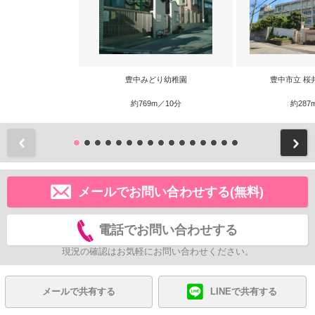
豊中みどり幼稚園
豊中市立 桜
約769m／10分
約287
前
メールでお問い合わせする(無料)
電話でお問い合わせする
現況の確認はお気軽にお問い合わせください。
メールで共有する
LINEで共有する