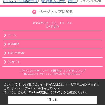
ホームメイトFC阪急豊中店
>
(賃貸)地域から探す
>
豊中市
>
レジデンス桜の町
ページトップに戻る
営業時間:１０：００～１９：００
定休日:無休
ホーム
会社概要
お問い合わせ
PCサイト
プライバシーポリシー
利用規約
｜アクセスマップ
｜
Copyright(c) セイワクリエイト株式会社 All rights reserved.
当サイトでは、お客様の当サイト利用状況把握、サービス向上検討を目的と
して、クッキー（Cookie）を使用しています。
詳しくは、当社の
「Cookieの取扱いについて」
をご確認ください。
閉じる