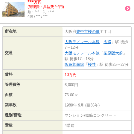
***
万円
(管理費・共益費 ***円)
敷：***｜礼：***
4階 / *** / ***
所在地
大阪府
豊中市
桜の町
７丁目
大阪モノレール本線
「
少路
」駅 徒歩
7～12分
交通
大阪モノレール本線
「
柴原阪大前
」
駅 徒歩17～18分
阪急箕面線
「
桜井
」駅 徒歩25～27分
賃料
10万円
管理費等
6,000円
面積
76.00㎡
築年数
1989年 9月 (築36年)
種別/構造
マンション/鉄筋コンクリート
階建
4階建