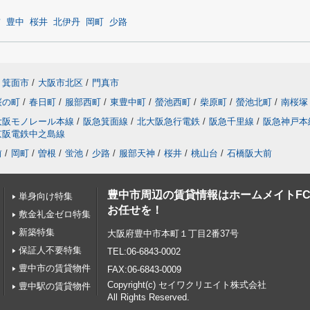
前
豊中
桜井
北伊丹
岡町
少路
箕面市
/
大阪市北区
/
門真市
桜の町
/
春日町
/
服部西町
/
東豊中町
/
螢池西町
/
柴原町
/
螢池北町
/
南桜塚
大阪モノレール本線
/
阪急箕面線
/
北大阪急行電鉄
/
阪急千里線
/
阪急神戸本
京阪電鉄中之島線
前
/
岡町
/
曽根
/
蛍池
/
少路
/
服部天神
/
桜井
/
桃山台
/
石橋阪大前
豊中市周辺の賃貸情報はホームメイトF
単身向け特集
お任せを！
敷金礼金ゼロ特集
新築特集
大阪府豊中市本町１丁目2番37号
保証人不要特集
TEL:06-6843-0002
豊中市の賃貸物件
FAX:06-6843-0009
Copyright(c) セイワクリエイト株式会社
豊中駅の賃貸物件
All Rights Reserved.