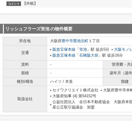
【外観】
コメント
リッシュフラーズ蛍池
の物件概要
所在地
大阪府
豊中市
螢池北町
１丁目
阪急宝塚本線
「
蛍池
」駅 徒歩5分
大阪モノ
交通
阪急宝塚本線
「
石橋阪大前
」駅 徒歩16分
賃料
-
管理費・共
面積
-
築年月（築
種別/構造
ハイツ / 木造
階建
セイワクリエイト株式会社
大阪府豊中市本町
大阪府知事 (4) 第54152号
取扱会社
公益社団法人 全日本不動産協会 大阪府本
産公正取引協議会 加盟