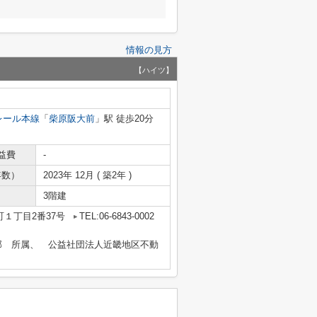
情報の見方
【ハイツ】
レール本線
「
柴原阪大前
」駅 徒歩20分
益費
-
年数）
2023年 12月 ( 築2年 )
3階建
１丁目2番37号
TEL:06-6843-0002
部 所属、 公益社団法人近畿地区不動