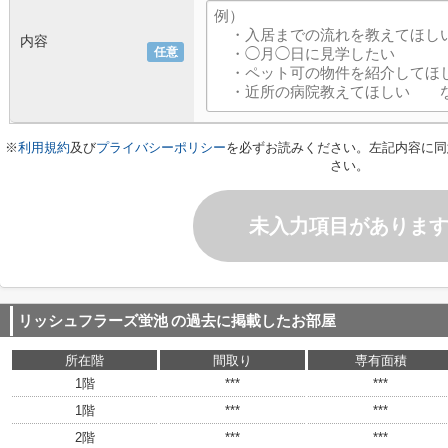
内容
任意
※
利用規約
及び
プライバシーポリシー
を必ずお読みください。左記内容に同
さい。
未入力項目がありま
リッシュフラーズ蛍池
の過去に掲載したお部屋
所在階
間取り
専有面積
1階
***
***
1階
***
***
2階
***
***