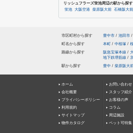
リッシュフラーズ蛍池周辺の駅から探す
蛍池
大阪空港
柴原阪大前
石橋阪大
市区町村から探す
豊中市
/
池田市
/
町名から探す
本町
/
中桜塚
/
路線から探す
阪急宝塚本線
/
地下鉄堺筋線
/
駅から探す
豊中
/
柴原阪大
ホーム
お問い合わせ
会社概要
スタッフ紹介
プライバシーポリシー
お客様の声
利用規約
コラム
サイトマップ
周辺施設
物件カタログ
ペット可特集