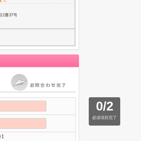
まで
2番37号
0
/
2
必須項目完了
せ】