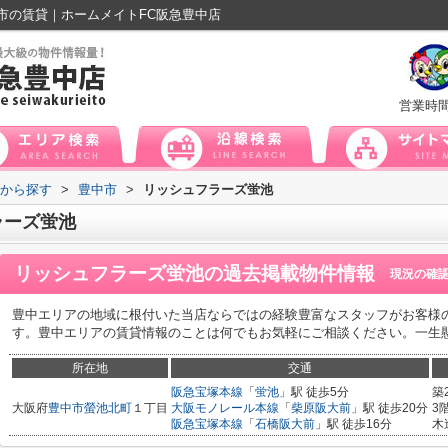
市の賃貸｜ホームメイトFC阪急豊中店
営業時
域から探す
>
豊中市
>
リッシュフラーズ蛍池
ラーズ蛍池
リッシュフラーズ蛍池
の過去掲載物件情報
現況の確
豊中エリアの地域に根付いた当店ならではの経験豊富なスタッフがお客様
す。豊中エリアの賃貸情報のことは何でもお気軽にご相談ください。一生
所在地
交通
阪急宝塚本線
「
蛍池
」駅 徒歩5分
築
大阪府
豊中市
螢池北町
１丁目
大阪モノレール本線
「
柴原阪大前
」駅 徒歩20分
3
阪急宝塚本線
「
石橋阪大前
」駅 徒歩16分
木