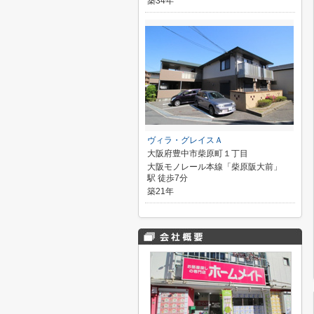
築34年
ヴィラ・グレイスＡ
大阪府豊中市柴原町１丁目
大阪モノレール本線「柴原阪大前」
駅 徒歩7分
築21年