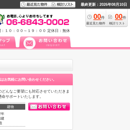
最終更新：2026年08月10日
00
00
件
件
最近見た物件
検討リスト
間：１０：００～１９：００
定休日：無休
認はお気軽にお問い合わせください。
のどんなご要望にも対応させていただきま
懸命サポートいたします。
建物
2年
階建
造