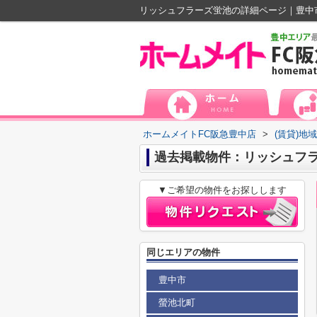
リッシュフラーズ蛍池の詳細ページ｜豊中
ホームメイトFC阪急豊中店
>
(賃貸)地
過去掲載物件：リッシュフ
▼ご希望の物件をお探しします
同じエリアの物件
豊中市
螢池北町