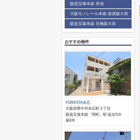
阪急宝塚本線 蛍池
大阪モノレール本線 柴原阪大前
阪急宝塚本線 石橋阪大前
おすすめ物件
FORESTA末広
大阪府豊中市末広町３丁目
阪急宝塚本線「岡町」駅 徒歩5分
築8年