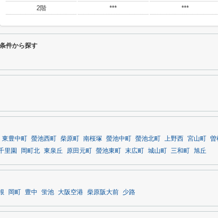
2階
***
***
条件から探す
東豊中町
螢池西町
柴原町
南桜塚
螢池中町
螢池北町
上野西
宮山町
曽
千里園
岡町北
東泉丘
原田元町
螢池東町
末広町
城山町
三和町
旭丘
根
岡町
豊中
蛍池
大阪空港
柴原阪大前
少路