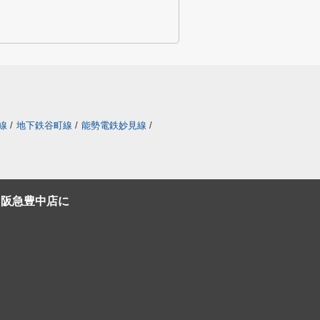
線
/
地下鉄谷町線
/
能勢電鉄妙見線
/
C阪急豊中店に