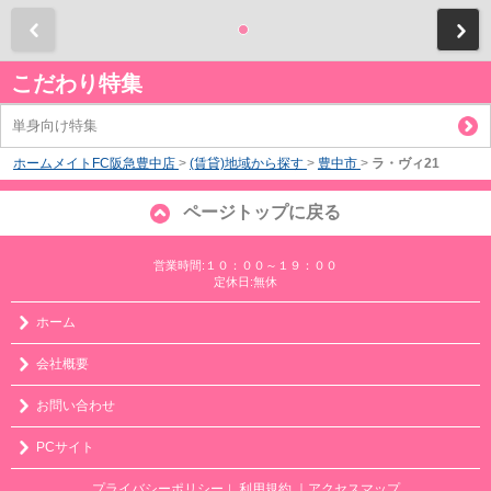
前
こだわり特集
単身向け特集
ホームメイトFC阪急豊中店
>
(賃貸)地域から探す
>
豊中市
>
ラ・ヴィ21
ページトップに戻る
営業時間:１０：００～１９：００
定休日:無休
ホーム
会社概要
お問い合わせ
PCサイト
プライバシーポリシー
利用規約
｜アクセスマップ
｜