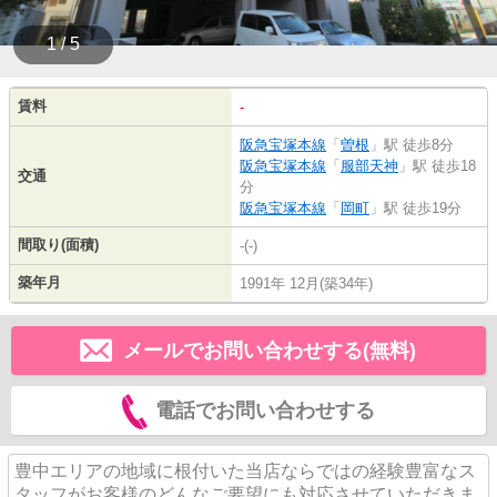
1 / 5
賃料
-
阪急宝塚本線
「
曽根
」駅 徒歩8分
阪急宝塚本線
「
服部天神
」駅 徒歩18
交通
分
阪急宝塚本線
「
岡町
」駅 徒歩19分
間取り(面積)
-(-)
築年月
1991年 12月(築34年)
メールでお問い合わせする(無料)
電話でお問い合わせする
豊中エリアの地域に根付いた当店ならではの経験豊富なス
タッフがお客様のどんなご要望にも対応させていただきま