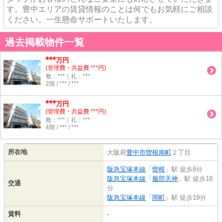
す。豊中エリアの賃貸情報のことは何でもお気軽にご相談
ください。一生懸命サポートいたします。
過去掲載物件一覧
***
万円
(管理費・共益費 ***円)
敷：***｜礼：***
2階 / *** / ***
***
万円
(管理費・共益費 ***円)
敷：***｜礼：***
4階 / *** / ***
所在地
大阪府
豊中市
曽根南町
２丁目
阪急宝塚本線
「
曽根
」駅 徒歩8分
阪急宝塚本線
「
服部天神
」駅 徒歩18
交通
分
阪急宝塚本線
「
岡町
」駅 徒歩19分
賃料
-