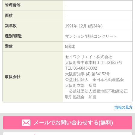
管理費等
-
面積
-
築年数
1991年 12月 (築34年)
種別/構造
マンション/鉄筋コンクリート
階建
5階建
セイワクリエイト株式会社
大阪府豊中市本町１丁目2番37号
TEL:06-6843-0002
大阪府知事 (4) 第54152号
取扱会社
公益社団法人 全日本不動産協会
大阪府本部 所属
公益社団法人近畿地区不動産公正
取引協議会 加盟
情報の見方
メールでお問い合わせする(無料)