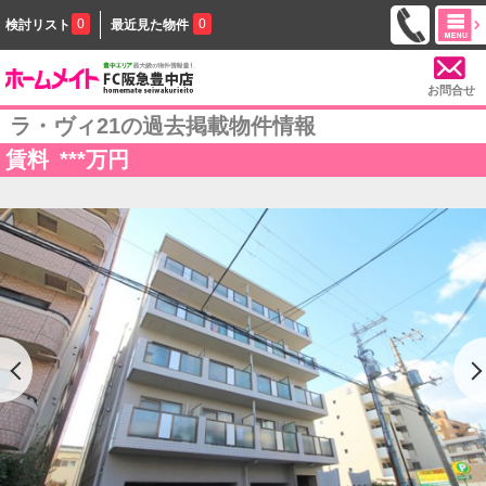
0
0
検討リスト
最近見た物件
お問合せ
ラ・ヴィ21の過去掲載物件情報
賃料
***
万円