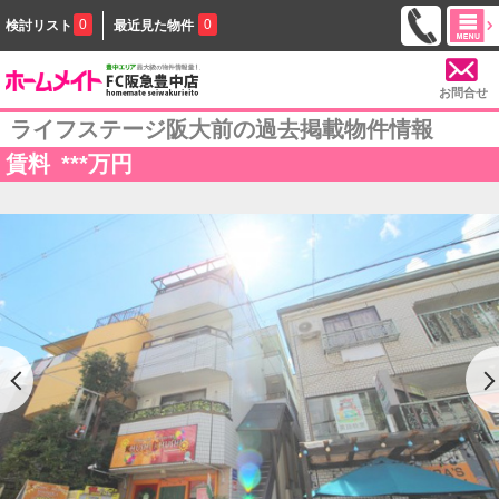
0
0
検討リスト
最近見た物件
お問合せ
ライフステージ阪大前の過去掲載物件情報
賃料
***
万円