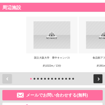
周辺施設
国立大阪大学 豊中キャンパス
食品館アプ
約1022m／13分
約381
前
メールでお問い合わせする(無料)