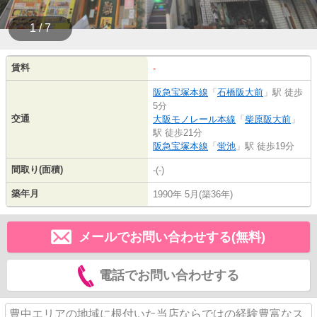
1 / 7
賃料
-
阪急宝塚本線
「
石橋阪大前
」駅 徒歩
5分
交通
大阪モノレール本線
「
柴原阪大前
」
駅 徒歩21分
阪急宝塚本線
「
蛍池
」駅 徒歩19分
間取り(面積)
-(-)
築年月
1990年 5月(築36年)
メールでお問い合わせする(無料)
電話でお問い合わせする
豊中エリアの地域に根付いた当店ならではの経験豊富なス