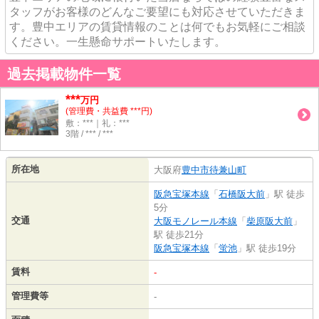
タッフがお客様のどんなご要望にも対応させていただきま
す。豊中エリアの賃貸情報のことは何でもお気軽にご相談
ください。一生懸命サポートいたします。
過去掲載物件一覧
***
万円
(管理費・共益費 ***円)
敷：***｜礼：***
3階 / *** / ***
所在地
大阪府
豊中市
待兼山町
阪急宝塚本線
「
石橋阪大前
」駅 徒歩
5分
交通
大阪モノレール本線
「
柴原阪大前
」
駅 徒歩21分
阪急宝塚本線
「
蛍池
」駅 徒歩19分
賃料
-
管理費等
-