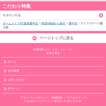
こだわり特集
単身向け特集
ホームメイトFC阪急豊中店
>
(賃貸)地域から探す
>
豊中市
>
ライフステージ阪
大前
ページトップに戻る
営業時間:１０：００～１９：００
定休日:無休
ホーム
会社概要
お問い合わせ
PCサイト
プライバシーポリシー
利用規約
｜アクセスマップ
｜
Copyright(c) セイワクリエイト株式会社 All rights reserved.