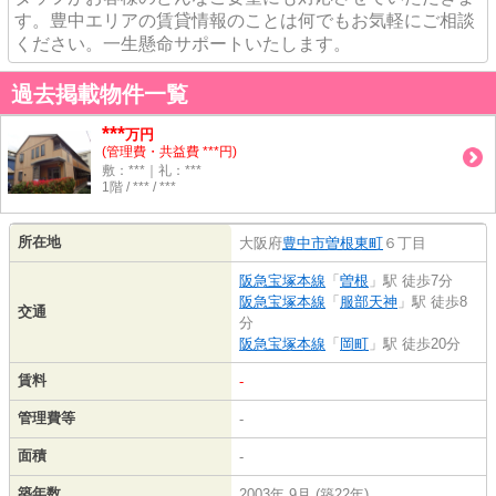
す。豊中エリアの賃貸情報のことは何でもお気軽にご相談
ください。一生懸命サポートいたします。
過去掲載物件一覧
***
万円
(管理費・共益費 ***円)
敷：***｜礼：***
1階 / *** / ***
所在地
大阪府
豊中市
曽根東町
６丁目
阪急宝塚本線
「
曽根
」駅 徒歩7分
阪急宝塚本線
「
服部天神
」駅 徒歩8
交通
分
阪急宝塚本線
「
岡町
」駅 徒歩20分
賃料
-
管理費等
-
面積
-
築年数
2003年 9月 (築22年)