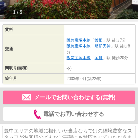
1 / 6
賃料
-
阪急宝塚本線
「
曽根
」駅 徒歩7分
阪急宝塚本線
「
服部天神
」駅 徒歩8
交通
分
阪急宝塚本線
「
岡町
」駅 徒歩20分
間取り(面積)
-(-)
築年月
2003年 9月(築22年)
メールでお問い合わせする(無料)
電話でお問い合わせする
豊中エリアの地域に根付いた当店ならではの経験豊富なス
タッフがお客様のどんなご要望にも対応させていただきま