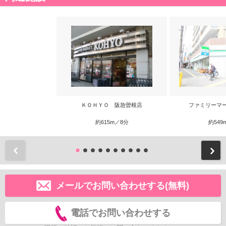
ＫＯＨＹＯ 阪急曽根店
ファミリーマ
約615m／8分
約549
前
メールでお問い合わせする(無料)
電話でお問い合わせする