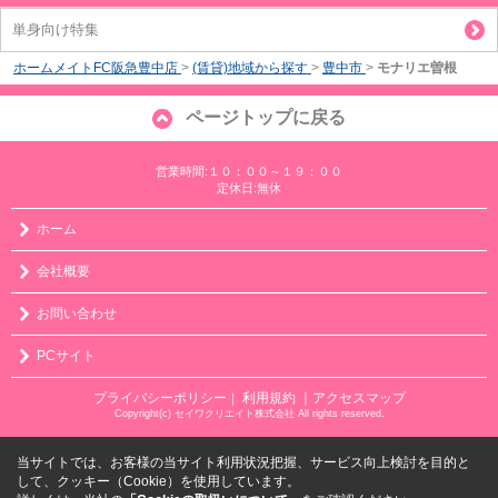
単身向け特集
ホームメイトFC阪急豊中店
>
(賃貸)地域から探す
>
豊中市
>
モナリエ曽根
ページトップに戻る
営業時間:１０：００～１９：００
定休日:無休
ホーム
会社概要
お問い合わせ
PCサイト
プライバシーポリシー
利用規約
｜アクセスマップ
｜
Copyright(c) セイワクリエイト株式会社 All rights reserved.
当サイトでは、お客様の当サイト利用状況把握、サービス向上検討を目的と
して、クッキー（Cookie）を使用しています。