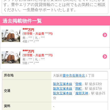
す。豊中エリアの賃貸情報のことは何でもお気軽にご相談
ください。一生懸命サポートいたします。
過去掲載物件一覧
***
万円
(管理費・共益費 ***円)
敷：***｜礼：***
4階 / *** / ***
***
万円
(管理費・共益費 ***円)
敷：***｜礼：***
5階 / *** / ***
所在地
大阪府
豊中市
長興寺北
１丁目
阪急宝塚本線
「
曽根
」駅 徒歩13分
阪急宝塚本線
「
岡町
」駅 徒歩17分
交通
阪急宝塚本線
「
服部天神
」駅 徒歩21
分
賃料
-