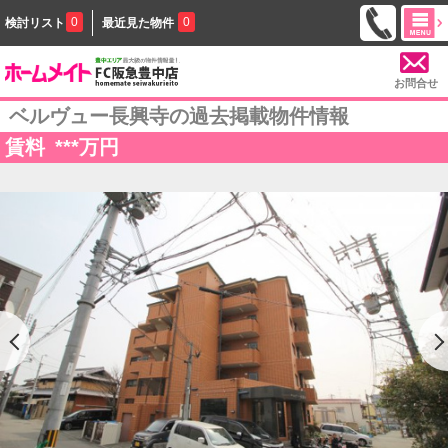
0
0
検討リスト
最近見た物件
お問合せ
ベルヴュー長興寺の過去掲載物件情報
賃料
***
万円