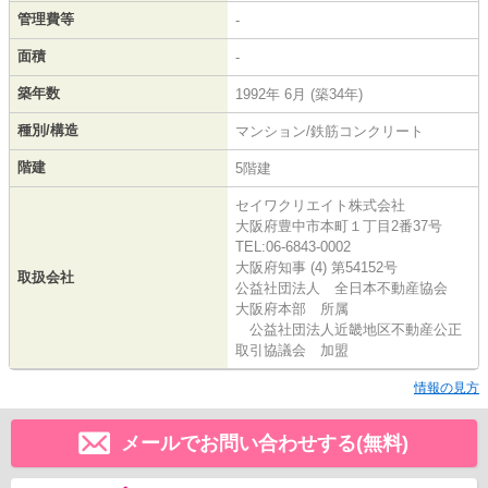
管理費等
-
面積
-
築年数
1992年 6月 (築34年)
種別/構造
マンション/鉄筋コンクリート
階建
5階建
セイワクリエイト株式会社
大阪府豊中市本町１丁目2番37号
TEL:06-6843-0002
大阪府知事 (4) 第54152号
取扱会社
公益社団法人 全日本不動産協会
大阪府本部 所属
公益社団法人近畿地区不動産公正
取引協議会 加盟
情報の見方
メールでお問い合わせする(無料)