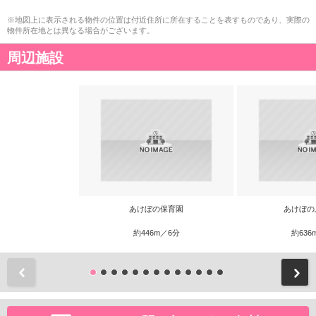
※地図上に表示される物件の位置は付近住所に所在することを表すものであり、実際の
物件所在地とは異なる場合がございます。
周辺施設
あけぼの保育園
あけぼの
約446m／6分
約636
前