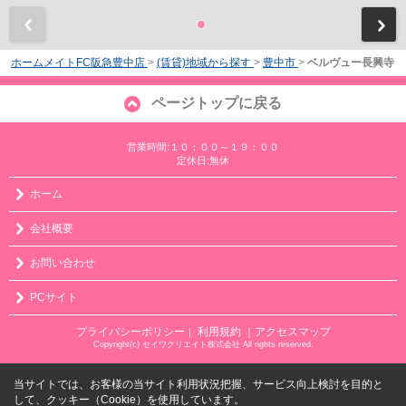
前
ホームメイトFC阪急豊中店
>
(賃貸)地域から探す
>
豊中市
>
ベルヴュー長興寺
ページトップに戻る
営業時間:１０：００～１９：００
定休日:無休
ホーム
会社概要
お問い合わせ
PCサイト
プライバシーポリシー
利用規約
｜アクセスマップ
｜
Copyright(c) セイワクリエイト株式会社 All rights reserved.
当サイトでは、お客様の当サイト利用状況把握、サービス向上検討を目的と
して、クッキー（Cookie）を使用しています。